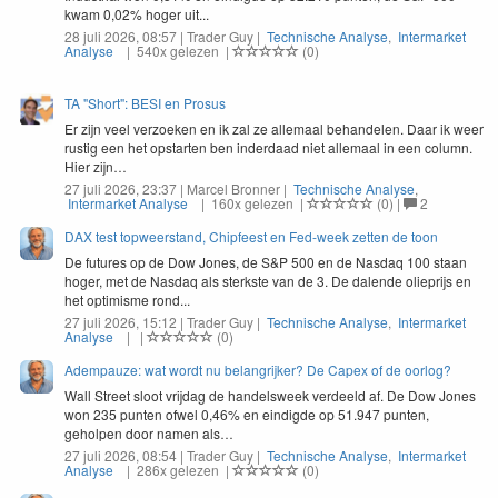
kwam 0,02% hoger uit...
28 juli 2026, 08:57 | Trader Guy |
Technische Analyse
,
Intermarket
Analyse
| 540x gelezen |
(0)
TA "Short": BESI en Prosus
Er zijn veel ver­zoeken en ik zal ze alle­maal behan­de­len. Daar ik weer
rustig een het opstarten ben inder­daad niet alle­maal in een col­umn.
Hier zijn…
27 juli 2026, 23:37 | Marcel Bronner |
Technische Analyse
,
Intermarket Analyse
| 160x gelezen |
(0)
|
2
DAX test topweerstand, Chipfeest en Fed-week zetten de toon
De futures op de Dow Jones, de S&P 500 en de Nasdaq 100 staan
hoger, met de Nasdaq als sterkste van de 3. De dalende olieprijs en
het optimisme rond...
27 juli 2026, 15:12 | Trader Guy |
Technische Analyse
,
Intermarket
Analyse
| |
(0)
Adempauze: wat wordt nu belangrijker? De Capex of de oorlog?
Wall Street sloot vri­jdag de han­del­sweek verdeeld af. De Dow Jones
won
235
pun­ten ofwel
0
,
46
% en eindigde op
51
.
947
pun­ten,
geholpen door namen als…
27 juli 2026, 08:54 | Trader Guy |
Technische Analyse
,
Intermarket
Analyse
| 286x gelezen |
(0)