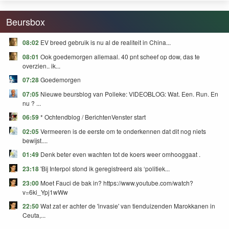
Beursbox
08:02
EV breed gebruik is nu al de realiteit in China...
08:01
Ook goedemorgen allemaal. 40 pnt scheef op dow, das te
overzien.. ik...
07:28
Goedemorgen
07:05
Nieuwe beursblog van Polleke: VIDEOBLOG: Wat. Een. Run. En
nu ? ...
06:59
* Ochtendblog / BerichtenVenster start
02:05
Vermeeren is de eerste om te onderkennen dat dit nog niets
bewijst....
01:49
Denk beter even wachten tot de koers weer omhooggaat .
23:18
'Bij Interpol stond ik geregistreerd als ‘politiek...
23:00
Moet Fauci de bak in? https://www.youtube.com/watch?
v=6ki_Ypj1wWw
22:50
Wat zat er achter de 'invasie' van tienduizenden Marokkanen in
Ceuta,...