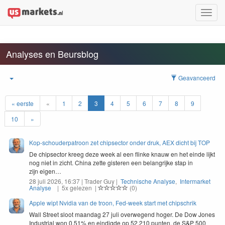
Toggle
naviga
Analyses en Beursblog
Geavanceerd
« eerste
«
1
2
3
4
5
6
7
8
9
10
»
Kop-schouderpatroon zet chipsector onder druk, AEX dicht bij TOP
De chip­sec­tor kreeg deze week al een flinke knauw en het einde lijkt
nog niet in zicht. Chi­na zette gis­teren een belan­grijke stap in
zijn eigen…
28 juli 2026, 16:37 | Trader Guy |
Technische Analyse
,
Intermarket
Analyse
| 5x gelezen |
(0)
Apple wipt Nvidia van de troon, Fed-week start met chipschrik
Wall Street sloot maandag 27 juli overwegend hoger. De Dow Jones
Industrial won 0,51% en eindigde op 52.210 punten, de S&P 500