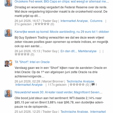
Onzekere Fed-week: BIG Caps en chips: wat weegt er allemaal mee
volgende week?
Dins­dag en woens­dag ver­gadert de Fed­er­al Reserve over de rente.
Wat deze ver­gader­ing bij­zon­der maakt is de onzek­er­heid vooraf. De
markt pri­jst op dit…
26 juli 2026, 16:57 | Trader Guy |
Intermarket Analyse
,
Columns
|
21x gelezen |
(0)
Kansrijke week op komst: Mooie aanbieding, nu 29 euro tot 1 oktober
Bij Guy Sys­teem Trad­ing verwacht­en we dat we deze week vri­jwel
zek­er nieuwe posi­ties gaan opne­men op enkele indices, en mogelijk
ook op een aantal…
26 juli 2026, 15:13 | Trader Guy |
En dan dit..
,
Marktanalyse
| |
(0)
TA "Short": Intel en Oracle
Van­daag gaan we in een
“
Short” kijken naar de aan­de­len Ora­cle en
e
Intel.Oracle: Op de
1
van afgelopen juni zette Ora­cle na drie
achtereenvolgende…
26 juli 2026, 02:28 | Marcel Bronner |
Technische Analyse
,
Intermarket Analyse
| 117x gelezen |
(0)
|
1
Nieuwsbrief week 30: AI-kater raast verder, Magnificent Seven
verliezen $2 biljoen
Olie bood juist ste­un aan het sen­ti­ment:
WTI
daalde
2
,
14
% naar
$
85
,
15
per vat en Brent
3
,
88
% naar $
96
,
78
, een duidelijke adem­
pauze na de oplopende…
25 juli 2026, 12:25 | Trader Guy |
Technische Analyse
,
Intermarket