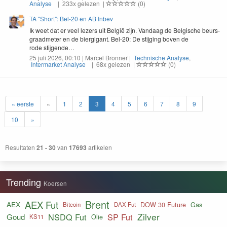
Analyse
| 233x gelezen |
(0)
TA "Short": Bel-20 en AB Inbev
Ik weet dat er veel lez­ers uit Bel­gië zijn. Van­daag de Bel­gis­che beurs­
graad­me­ter en de biergi­gant. Bel-
20
: De sti­jging boven de
rode stijgende…
25 juli 2026, 00:10 | Marcel Bronner |
Technische Analyse
,
Intermarket Analyse
| 68x gelezen |
(0)
« eerste
«
1
2
3
4
5
6
7
8
9
10
»
Resultaten
21 - 30
van
17693
artikelen
Trending
Koersen
Brent
AEX Fut
AEX
DOW 30 Future
Gas
Bitcoin
DAX Fut
Zilver
NSDQ Fut
SP Fut
Goud
Olie
KS11