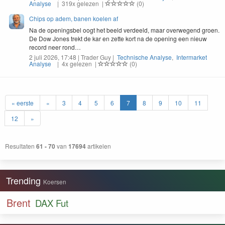
Analyse
| 319x gelezen |
(0)
Chips op adem, banen koelen af
Na de open­ings­bel oogt het beeld verdeeld, maar over­we­gend groen.
De Dow Jones trekt de kar en zette kort na de open­ing een nieuw
record neer rond…
2 juli 2026, 17:48 | Trader Guy |
Technische Analyse
,
Intermarket
Analyse
| 4x gelezen |
(0)
« eerste
«
3
4
5
6
7
8
9
10
11
12
»
Resultaten
61 - 70
van
17694
artikelen
Trending
Koersen
Brent
DAX Fut