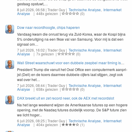
ges­taag opstuwt,…
8 juli 2026, 06:58 | Trader Guy |
Technische Analyse
,
Intermarket
Analyse
| 448x gelezen |
(0)
Dow naar recordhoogte, chips haperen
Van­daag kwam die onrust terug via Zuid-Korea, waar de Kospi bij­na
5
% onderuit­ging na een fikse val van Sam­sung. Voor mij is dat een
sig­naal om…
7 juli 2026, 16:02 | Trader Guy |
Technische Analyse
,
Intermarket
Analyse
| 7x gelezen |
(0)
Wall Street waarschuwt voor een dubbele zeepbel maar timing is
moeilijk
Pres­i­dent Trump die vanu­it het Oval Office een com­put­er­merk aan­pri­
jst (Dell) en de koers daarmee dubbele cijfers laat sti­j­gen, zegt ook
wat over het…
7 juli 2026, 08:44 | Trader Guy |
Technische Analyse
,
Intermarket
Analyse
| 658x gelezen |
(0)
DAX breekt uit en zet record neer, ook de AEX met recordslot
Na het lange weekend wijzen de Amerikaanse futures op een hogere
opening, met de Nasdaq futures duidelijk voorop. De S&P future zien
we licht hoger...
6 juli 2026, 08:25 | Trader Guy |
Technische Analyse
,
Intermarket
Analyse
| 404x gelezen |
(1)