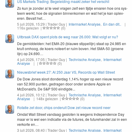
US Markets Trading: Begeleiding maakt zeker het verschil
Zo kun je zon­der al te veel vra­gen zelf een tijd­je ervaren hoe ons sys­
teem werkt, hoe de sig­nalen bin­nenkomen en wat het je kan oplev­
eren. Bevalt het…
5 juli 2026, 15:29 | Trader Guy |
Intermarket Analyse
,
En dan dit..
|
116x gelezen |
(0)
Uitbraak DAX opent plots de weg naar 26.000: Wat volgt er nu?
De gemid­delden: het
EMA-
20
(blauwe stip­pel­li­jn) staat op
24
.
985
en
krult omhoog, de koers noteert er ruim boven. Het
SMA-
50
(groene
lijn) op
24
.
690
…
4 juli 2026, 17:05 | Trader Guy |
Technische Analyse
,
Intermarket
Analyse
| |
(0)
Nieuwsbrief week 27: Al 250 Jaar VS, Records op Wall Street
De Dow Jones sloot donderdag 1,14% hoger op een nieuw record
van 52.900 punten, gedragen door onder andere Apple en
McDonald's. De S&P 500 eindigde...
4 juli 2026, 10:12 | Trader Guy |
Technische Analyse
,
Intermarket
Analyse
| 148x gelezen |
(0)
Rotatie zet door, chips onderuit Dow zet nieuw record neer
Omdat Wall Street van­daag ges­loten is wegens Inde­pen­dence Day
maar er is wel een indi­catie via de futures, de future­han­del zal in een
verko­rte en…
3 juli 2026, 08:40 | Trader Guy |
Technische Analyse
,
Intermarket