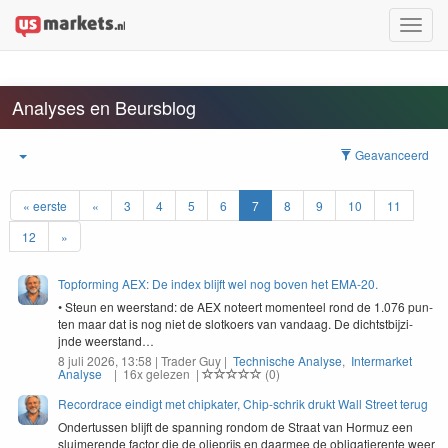
Toggle
naviga
Analyses en Beursblog
Geavanceerd
« eerste
«
3
4
5
6
7
8
9
10
11
12
»
Topforming AEX: De index blijft wel nog boven het EMA-20.
• Ste­un en weer­stand: de
AEX
noteert momenteel rond de
1
.
076
pun­
ten maar dat is nog niet de slotko­ers van van­daag. De dicht­st­bi­jz­i­
jnde weerstand…
8 juli 2026, 13:58 | Trader Guy |
Technische Analyse
,
Intermarket
Analyse
| 16x gelezen |
(0)
Recordrace eindigt met chipkater, Chip-schrik drukt Wall Street terug
Onder­tussen bli­jft de span­ning ron­dom de Straat van Hor­muz een
sluimerende fac­tor die de oliepri­js en daarmee de oblig­atier­ente weer