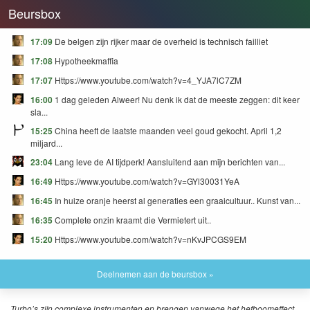
Beursbox
17:09
De belgen zijn rijker maar de overheid is technisch failliet
17:08
Hypotheekmaffia
17:07
Https://www.youtube.com/watch?v=4_YJA7lC7ZM
16:00
1 dag geleden Alweer! Nu denk ik dat de meeste zeggen: dit keer
sla...
15:25
China heeft de laatste maanden veel goud gekocht. April 1,2
miljard...
23:04
Lang leve de AI tijdperk! Aansluitend aan mijn berichten van...
16:49
Https://www.youtube.com/watch?v=GYl30031YeA
16:45
In huize oranje heerst al generaties een graaicultuur.. Kunst van...
16:35
Complete onzin kraamt die Vermietert uit..
15:20
Https://www.youtube.com/watch?v=nKvJPCGS9EM
Deelnemen aan de beursbox »
Turbo’s zijn complexe instrumenten en brengen vanwege het hefboomeffect