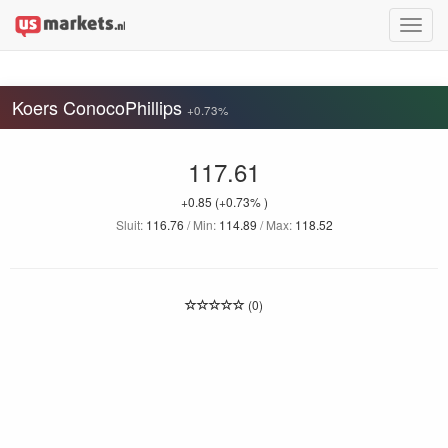
Toggle
naviga
Koers ConocoPhillips
+0.73%
117.61
+0.85
(+0.73% )
Sluit:
116.76
/ Min:
114.89
/ Max:
118.52
(0)