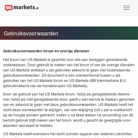
Toggle
naviga
Gebruiksvoorwaarden
Gebruiksvoor­waar­den forum en overige diensten
Het forum van
US
Mar­kets is geschikt voor alle aan beleggen gere­la­teerde
onder­w­er­pen. Door gebruik te mak­en van het forum of van de overige dien­sten
van
US
Mar­kets verk­laart u als gebruik­er akko­ord te gaan met onder­staande
gebruiksvoor­waar­den. Dit doc­u­ment is een overeenkomst tussen u als
gebruik­er van het
US
Mar­kets forum en
US
Mar­kets (
BB
Inter­me­di­aire B.V.,
gebruik­mak­end van de han­del­snaam
US
Markets).
Door uw gebruik van het
US
Mar­kets forum, het­z­ij als gereg­istreerde deel­ne­
mer, het­z­ij als niet-gereg­istreerde lez­er, geeft u aan ken­nis te hebben genomen
van en akko­ord te gaan met deze gebruiksvoor­waar­den.
US
Mar­kets heeft het
recht deze voor­waar­den te wijzi­gen, van een wijzig­ing zult u per e‑mailbericht
op de hoogte wor­den gebracht. Indi­en u na twee weken na verzend­ing van dit
bericht gebruik bli­jft mak­en van het forum, wordt u geacht de gewi­jzigde voor­
waar­den aan­vaard te hebben.
US
Mar­kets heeft eve­neens het recht (zon­der opgave van rede­nen) bericht­en