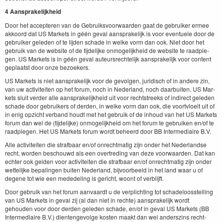
4
Aansprake­lijkheid
Door het accepteren van de Gebruiksvoor­waar­den gaat de gebruik­er ermee
akko­ord dat
US
Mar­kets in géén geval aansprake­lijk is voor eventuele door de
gebruik­er gele­den of te lij­den schade in welke vorm dan ook. Niet door het
gebruik van de web­site of de tijdelijke onmo­gelijkheid de web­site te raad­ple­
gen.
US
Mar­kets is in géén geval auteursrechtelijk aansprake­lijk voor con­tent
geplaatst door onze bezoekers.
US
Mar­kets is niet aansprake­lijk voor de gevol­gen, juridisch of in andere zin,
van uw activiteit­en op het forum, noch in Ned­er­land, noch daar­buiten.
US
Mar­
kets sluit verder alle aansprake­lijkheid uit voor recht­streeks of indi­rect gele­den
schade door gebruik­ers of der­den, in welke vorm dan ook, die voortvloeit uit of
in enig opzicht ver­band houdt met het gebruik of de inhoud van het
US
Mar­kets
forum dan wel de (tijdelijke) onmo­gelijkheid om het forum te gebruiken en/​of te
raad­ple­gen. Het
US
Mar­kets forum wordt beheerd door
BB
Inter­me­di­aire B.V.
Alle activiteit­en die straf­baar en/​of onrecht­matig zijn onder het Ned­er­landse
recht, wor­den beschouwd als een overtred­ing van deze voor­waar­den. Dat kan
echter ook gelden voor activiteit­en die straf­baar en/​of onrecht­matig zijn onder
wet­telijke bepalin­gen buiten Ned­er­land, bijvoor­beeld in het land waar u of
degene tot wie een med­edel­ing is gericht, woont of verblijft.
Door gebruik van het forum aan­vaardt u de ver­plicht­ing tot schade­loosstelling
van
US
Mar­kets in geval zij (al dan niet in rechte) aansprake­lijk wordt
gehouden voor door der­den gele­den schade, en/​of in geval
US
Mar­kets (
BB
Inter­me­di­aire B.V.) dien­tengevolge kosten maakt dan wel ander­szins recht­