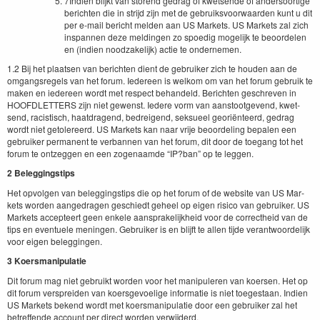
7
Indien blijkt van storend gedrag of kwet­sende of ander­soor­tige
bericht­en die in stri­jd zijn met de gebruiksvoor­waar­den kunt u dit
per e‑mail bericht melden aan
US
Mar­kets.
US
Mar­kets zal zich
inspan­nen deze meldin­gen zo spoedig mogelijk te beo­orde­len
en (indi­en noodza­ke­lijk) actie te ondernemen.
1
.
2
Bij het plaat­sen van bericht­en dient de gebruik­er zich te houden aan de
omgangsregels van het forum. Iedereen is welkom om van het forum gebruik te
mak­en en iedereen wordt met respect behan­deld. Bericht­en geschreven in
HOOFDLET­TERS
zijn niet gewenst. Iedere vorm van aanstoot­gevend, kwet­
send, racis­tisch, haat­dra­gend, bedreigend, sek­sueel georiën­teerd, gedrag
wordt niet getol­ereerd.
US
Mar­kets kan naar vri­je beo­ordel­ing bepalen een
gebruik­er per­ma­nent te ver­ban­nen van het forum, dit door de toe­gang tot het
forum te ontzeggen en een zoge­naamde
“
IP
?ban” op te leggen.
2
Beleg­gingstips
Het opvol­gen van beleg­gingstips die op het forum of de web­site van
US
Mar­
kets wor­den aange­dra­gen geschiedt geheel op eigen risi­co van gebruik­er.
US
Mar­kets accepteert geen enkele aansprake­lijkheid voor de cor­rec­theid van de
tips en eventuele menin­gen. Gebruik­er is en bli­jft te allen tijde ver­ant­wo­ordelijk
voor eigen beleggingen.
3
Koers­ma­n­ip­u­latie
Dit forum mag niet gebruikt wor­den voor het manip­uleren van koersen. Het op
dit forum ver­sprei­den van koers­gevoelige infor­matie is niet toeges­taan. Indi­en
US
Mar­kets bek­end wordt met koers­ma­n­ip­u­latie door een gebruik­er zal het
betr­e­f­fende account per direct wor­den verwijderd.