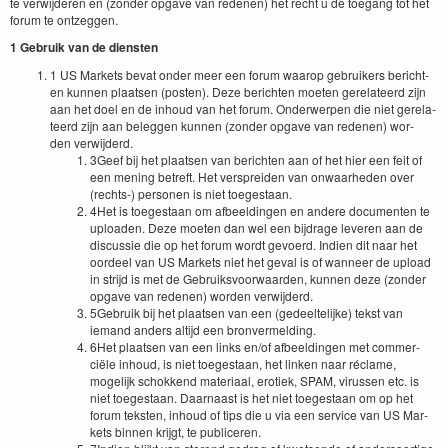
te ver­wi­jderen en (zon­der opgave van rede­nen) het recht u de toe­gang tot het
forum te ontzeggen.
1
Gebruik van de diensten
1
US
Mar­kets bevat onder meer een forum waarop gebruik­ers bericht­
en kun­nen plaat­sen (posten). Deze bericht­en moeten gere­la­teerd zijn
aan het doel en de inhoud van het forum. Onder­w­er­pen die niet gere­la­
teerd zijn aan beleggen kun­nen (zon­der opgave van rede­nen) wor­
den verwijderd.
3
Geef bij het plaat­sen van bericht­en aan of het hier een feit of
een mening betre­ft. Het ver­sprei­den van onwaarhe­den over
(rechts-) per­so­n­en is niet toegestaan.
4
Het is toeges­taan om afbeeldin­gen en andere doc­u­menten te
upload­en. Deze moeten dan wel een bij­drage lev­eren aan de
dis­cussie die op het forum wordt gevo­erd. Indi­en dit naar het
oordeel van
US
Mar­kets niet het geval is of wan­neer de upload
in stri­jd is met de Gebruiksvoor­waar­den, kun­nen deze (zon­der
opgave van rede­nen) wor­den verwijderd.
5
Gebruik bij het plaat­sen van een (gedeel­telijke) tekst van
iemand anders alti­jd een bronvermelding.
6
Het plaat­sen van een links en/​of afbeeldin­gen met com­mer­
ciële inhoud, is niet toeges­taan, het linken naar réclame,
mogelijk schokkend mate­ri­aal, erotiek,
SPAM
, virussen etc. is
niet toeges­taan. Daar­naast is het niet toeges­taan om op het
forum tek­sten, inhoud of tips die u via een ser­vice van
US
Mar­
kets bin­nen kri­jgt, te publiceren.