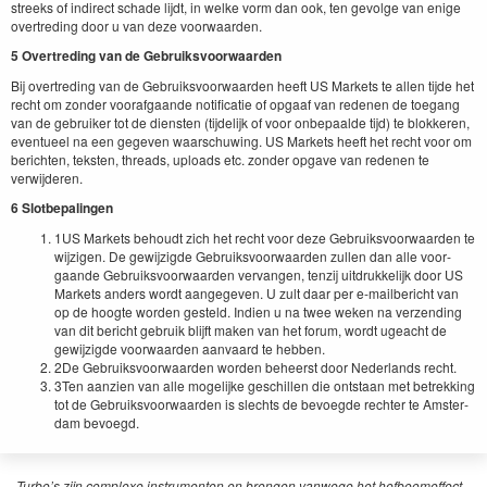
streeks of indi­rect schade lijdt, in welke vorm dan ook, ten gevolge van enige
overtred­ing door u van deze voorwaarden.
5
Overtred­ing van de Gebruiksvoorwaarden
Bij overtred­ing van de Gebruiksvoor­waar­den heeft
US
Mar­kets te allen tijde het
recht om zon­der vooraf­gaande noti­fi­catie of opgaaf van rede­nen de toe­gang
van de gebruik­er tot de dien­sten (tijdelijk of voor onbepaalde tijd) te blokkeren,
eventueel na een gegeven waarschuwing.
US
Mar­kets heeft het recht voor om
bericht­en, tek­sten, threads, uploads etc. zon­der opgave van rede­nen te
verwijderen.
6
Slot­bepalin­gen
1
US
Mar­kets behoudt zich het recht voor deze Gebruiksvoor­waar­den te
wijzi­gen. De gewi­jzigde Gebruiksvoor­waar­den zullen dan alle voor­
gaande Gebruiksvoor­waar­den ver­van­gen, ten­z­ij uit­drukke­lijk door
US
Mar­kets anders wordt aangegeven. U zult daar per e‑mailbericht van
op de hoogte wor­den gesteld. Indi­en u na twee weken na verzend­ing
van dit bericht gebruik bli­jft mak­en van het forum, wordt ugeacht de
gewi­jzigde voor­waar­den aan­vaard te hebben.
2
De Gebruiksvoor­waar­den wor­den beheerst door Ned­er­lands recht.
3
Ten aanzien van alle mogelijke geschillen die ontstaan met betrekking
tot de Gebruiksvoor­waar­den is slechts de bevoegde rechter te Ams­ter­
dam bevoegd.
Turbo’s zijn complexe instrumenten en brengen vanwege het hefboomeffect