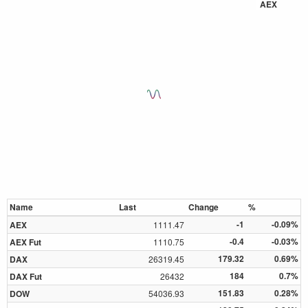
AEX
Name
Last
Change
%
-1
-0.09%
AEX
1111.47
-0.4
-0.03%
AEX Fut
1110.75
179.32
0.69%
DAX
26319.45
184
0.7%
DAX Fut
26432
151.83
0.28%
DOW
54036.93