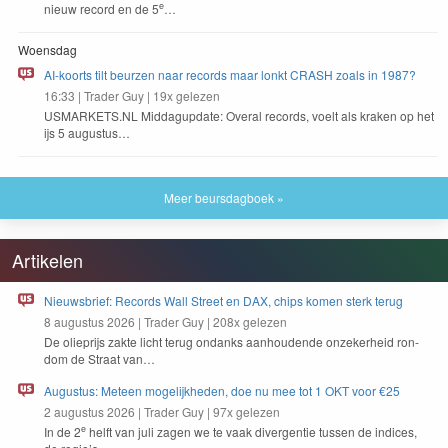
e
nieuw record en de
5
…
Woensdag
AI-koorts tilt beurzen naar records maar lonkt CRASH zoals in 1987?
16:33
|
Trader Guy
|
19x gelezen
USMAR​KETS​
.
NL
Mid­dagup­date: Over­al records, voelt als krak­en op het
ijs
5
augustus…
Meer beursdagboek »
Artikelen
Nieuwsbrief: Records Wall Street en DAX, chips komen sterk terug
8 augustus 2026
|
Trader Guy
|
208x gelezen
De oliepri­js zak­te licht terug ondanks aan­houdende onzek­er­heid ron­
dom de Straat van…
Augustus: Meteen mogelijkheden, doe nu mee tot 1 OKT voor €25
2 augustus 2026
|
Trader Guy
|
97x gelezen
e
In de
2
helft van juli zagen we te vaak diver­gen­tie tussen de indices,