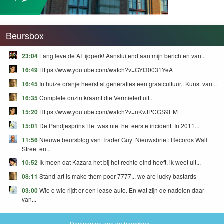
Beursbox
23:04
Lang leve de AI tijdperk! Aansluitend aan mijn berichten van...
16:49
Https://www.youtube.com/watch?v=GYl30031YeA
16:45
In huize oranje heerst al generaties een graaicultuur.. Kunst van...
16:35
Complete onzin kraamt die Vermietert uit..
15:20
Https://www.youtube.com/watch?v=nKvJPCGS9EM
15:01
De Pandjesprins Het was niet het eerste incident. In 2011...
11:56
Nieuwe beursblog van Trader Guy: Nieuwsbrief: Records Wall
Street en...
10:52
Ik meen dat Kazara het bij het rechte eind heeft, ik weet uit...
08:11
Stand-art is make them poor 7777... we are lucky bastards
03:00
Wie o wie rijdt er een lease auto. En wat zijn de nadelen daar
van...
Deelnemen aan de beursbox »