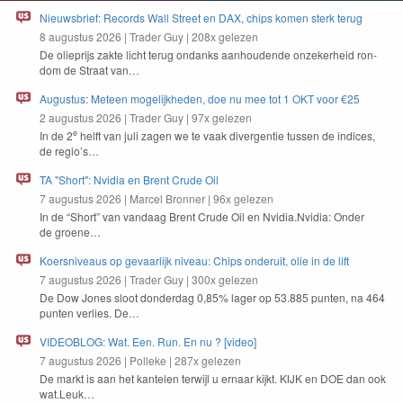
Nieuwsbrief: Records Wall Street en DAX, chips komen sterk terug
8 augustus 2026
|
Trader Guy
|
208x gelezen
De oliepri­js zak­te licht terug ondanks aan­houdende onzek­er­heid ron­
dom de Straat van…
Augustus: Meteen mogelijkheden, doe nu mee tot 1 OKT voor €25
2 augustus 2026
|
Trader Guy
|
97x gelezen
e
In de
2
helft van juli zagen we te vaak diver­gen­tie tussen de indices,
de regio’s…
TA "Short": Nvidia en Brent Crude Oil
7 augustus 2026
|
Marcel Bronner
|
96x gelezen
In de
“
Short” van van­daag Brent Crude Oil en Nvidia.Nvidia: Onder
de groene…
Koersniveaus op gevaarlijk niveau: Chips onderuit, olie in de lift
7 augustus 2026
|
Trader Guy
|
300x gelezen
De Dow Jones sloot don­derdag
0
,
85
% lager op
53
.
885
pun­ten, na
464
pun­ten ver­lies. De…
VIDEOBLOG: Wat. Een. Run. En nu ? [video]
7 augustus 2026
|
Polleke
|
287x gelezen
De markt is aan het kan­te­len ter­wi­jl u ernaar kijkt.
KIJK
en
DOE
dan ook
wat.Leuk…