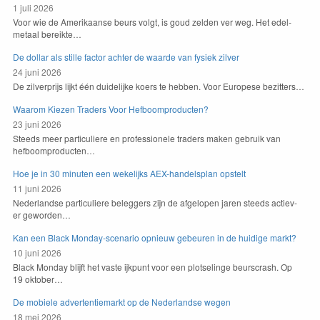
1 juli 2026
Voor wie de Amerikaanse beurs vol­gt, is goud zelden ver weg. Het edel­
metaal bereikte…
De dollar als stille factor achter de waarde van fysiek zilver
24 juni 2026
De zil­ver­pri­js lijkt één duidelijke koers te hebben. Voor Europese bezitters…
Waarom Kiezen Traders Voor Hefboomproducten?
23 juni 2026
Steeds meer par­ti­c­uliere en pro­fes­sionele traders mak­en gebruik van
hefboomproducten…
Hoe je in 30 minuten een wekelijks AEX-handelsplan opstelt
11 juni 2026
Ned­er­landse par­ti­c­uliere beleg­gers zijn de afgelopen jaren steeds actiev­
er geworden…
Kan een Black Monday-scenario opnieuw gebeuren in de huidige markt?
10 juni 2026
Black Mon­day bli­jft het vaste ijkpunt voor een plot­selinge beurscrash. Op
19
oktober…
De mobiele advertentiemarkt op de Nederlandse wegen
18 mei 2026