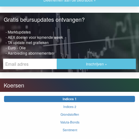
Gratis beursupdates ontvangen?
- Marktupdates
- AEX doelen voor komende week
- TA update met grafieken
- Euro - Olie
- Aanbieding abonnementen
Inschrijven »
Koersen
Indices 1
Indices 2
Grondstoffen
Valuta-Bonds
Sentiment