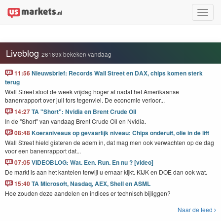
Toggle
naviga
Liveblog
26189x bekeken vandaag
11:56
Nieuwsbrief: Records Wall Street en DAX, chips komen sterk
terug
Wall Street sloot de week vrijdag hoger af nadat het Amerikaanse
banenrapport over juli fors tegenviel. De economie verloor...
14:27
TA "Short": Nvidia en Brent Crude Oil
In de "Short" van vandaag Brent Crude Oil en Nvidia.
08:48
Koersniveaus op gevaarlijk niveau: Chips onderuit, olie in de lift
Wall Street hield gisteren de adem in, dat mag men ook verwachten op de dag
voor een banenrapport dat...
07:05
VIDEOBLOG: Wat. Een. Run. En nu ? [video]
De markt is aan het kantelen terwijl u ernaar kijkt. KIJK en DOE dan ook wat.
15:40
TA Microsoft, Nasdaq, AEX, Shell en ASML
Hoe zouden deze aandelen en indices er technisch bijliggen?
Naar de feed