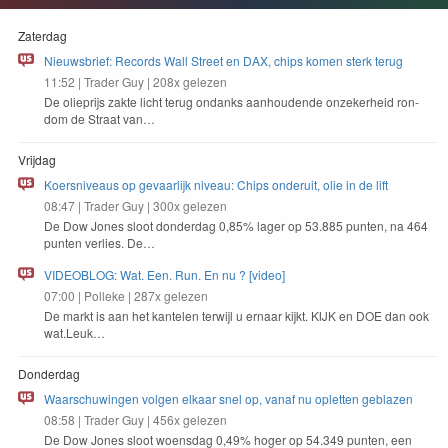
Zaterdag
Nieuwsbrief: Records Wall Street en DAX, chips komen sterk terug
11:52
|
Trader Guy
|
208x gelezen
De oliepri­js zak­te licht terug ondanks aan­houdende onzek­er­heid ron­
dom de Straat van…
Vrijdag
Koersniveaus op gevaarlijk niveau: Chips onderuit, olie in de lift
08:47
|
Trader Guy
|
300x gelezen
De Dow Jones sloot don­derdag
0
,
85
% lager op
53
.
885
pun­ten, na
464
pun­ten ver­lies. De…
VIDEOBLOG: Wat. Een. Run. En nu ? [video]
07:00
|
Polleke
|
287x gelezen
De markt is aan het kan­te­len ter­wi­jl u ernaar kijkt.
KIJK
en
DOE
dan ook
wat.Leuk…
Donderdag
Waarschuwingen volgen elkaar snel op, vanaf nu opletten geblazen
08:58
|
Trader Guy
|
456x gelezen
De Dow Jones sloot woens­dag
0
,
49
% hoger op
54
.
349
pun­ten, een