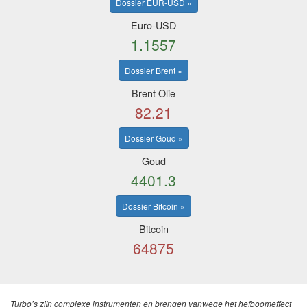
Dossier EUR-USD »
Euro-USD
1.1557
Dossier Brent »
Brent Olie
82.21
Dossier Goud »
Goud
4401.3
Dossier Bitcoin »
Bitcoin
64875
Turbo’s zijn complexe instrumenten en brengen vanwege het hefboomeffect