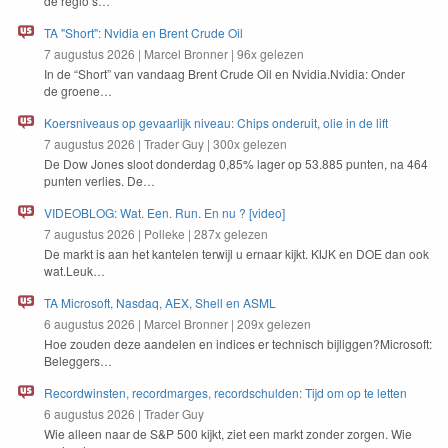
de regio’s…
TA "Short": Nvidia en Brent Crude Oil
7 augustus 2026
|
Marcel Bronner
|
96x gelezen
In de
“
Short” van van­daag Brent Crude Oil en Nvidia.Nvidia: Onder
de groene…
Koersniveaus op gevaarlijk niveau: Chips onderuit, olie in de lift
7 augustus 2026
|
Trader Guy
|
300x gelezen
De Dow Jones sloot don­derdag
0
,
85
% lager op
53
.
885
pun­ten, na
464
pun­ten ver­lies. De…
VIDEOBLOG: Wat. Een. Run. En nu ? [video]
7 augustus 2026
|
Polleke
|
287x gelezen
De markt is aan het kan­te­len ter­wi­jl u ernaar kijkt.
KIJK
en
DOE
dan ook
wat.Leuk…
TA Microsoft, Nasdaq, AEX, Shell en ASML
6 augustus 2026
|
Marcel Bronner
|
209x gelezen
Hoe zouden deze aan­de­len en indices er tech­nisch bijliggen?Microsoft:
Beleggers…
Recordwinsten, recordmarges, recordschulden: Tijd om op te letten
6 augustus 2026
|
Trader Guy
Wie alleen naar de S&P 500 kijkt, ziet een markt zonder zorgen. Wie