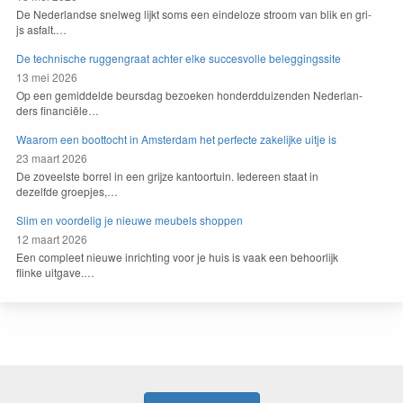
De Ned­er­landse snel­weg lijkt soms een ein­de­loze stroom van blik en gri­
js asfalt.…
De technische ruggengraat achter elke succesvolle beleggingssite
13 mei 2026
Op een gemid­delde beurs­dag bezoeken hon­derd­duizen­den Ned­er­lan­
ders financiële…
Waarom een boottocht in Amsterdam het perfecte zakelijke uitje is
23 maart 2026
De zoveel­ste bor­rel in een gri­jze kan­toor­tu­in. Iedereen staat in
dezelfde groepjes,…
Slim en voordelig je nieuwe meubels shoppen
12 maart 2026
Een com­pleet nieuwe inricht­ing voor je huis is vaak een behoor­lijk
flinke uitgave.…