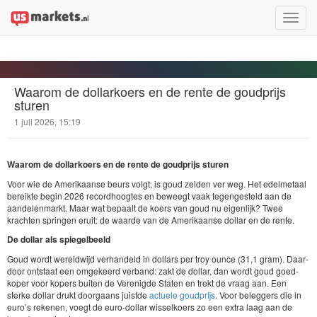
Toggle
naviga
Waarom de dollarkoers en de rente de goudprijs
sturen
1 juli 2026, 15:19
Waarom de dol­larko­ers en de rente de goud­pri­js sturen
Voor wie de Amerikaanse beurs vol­gt, is goud zelden ver weg. Het edel­metaal
bereik­te begin
2026
record­hoogtes en beweegt vaak tegengesteld aan de
aan­de­len­markt. Maar wat bepaalt de koers van goud nu eigen­lijk? Twee
kracht­en sprin­gen eruit: de waarde van de Amerikaanse dol­lar en de rente.
De dol­lar als spiegelbeeld
Goud wordt wereld­wi­jd ver­han­deld in dol­lars per troy ounce (
31
,
1
gram). Daar­
door ontstaat een omge­keerd ver­band: zakt de dol­lar, dan wordt goud goed­
kop­er voor kop­ers buiten de Verenigde Stat­en en trekt de vraag aan. Een
sterke dol­lar drukt door­gaans juistde
actuele goud­pri­js
. Voor beleg­gers die in
euro’s reke­nen, voegt de euro-dol­lar wis­selko­ers zo een extra laag aan de