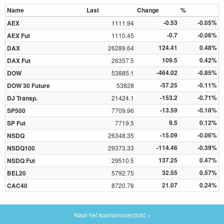
Name
Last
Change
%
-0.53
-0.05%
AEX
1111.94
-0.7
-0.06%
AEX Fut
1110.45
124.41
0.48%
DAX
26289.64
109.5
0.42%
DAX Fut
26357.5
-464.02
-0.85%
DOW
53885.1
-57.25
-0.11%
DOW 30 Future
53828
-153.2
-0.71%
DJ Transp.
21424.1
-13.59
-0.18%
SP500
7709.96
9.5
0.12%
SP Fut
7719.5
-15.09
-0.06%
NSDQ
26348.35
-114.46
-0.39%
NSDQ100
29373.33
137.25
0.47%
NSDQ Fut
29510.5
32.55
0.57%
BEL20
5792.75
21.07
0.24%
CAC40
8720.78
Naar het koersenoverzicht »