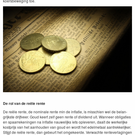
koers­be­weg­ing toe.
De rol van de reële rente
De reële rente, de nom­i­nale rente min de inflatie, is miss­chien wel de belan­
grijk­ste dri­jfveer. Goud keert zelf geen rente of div­i­dend uit. Wan­neer oblig­aties
en spaar­rekenin­gen na inflatie nauwelijks iets oplev­eren, daalt de werke­lijke
kost­pri­js van het aan­houden van goud en wordt het edel­metaal aantrekke­lijk­er.
Sti­jgt de reële rente, dan gebeurt het omge­keerde. Verwachte rentev­er­lagin­gen