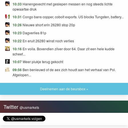
10:33
Hanengevecht met geslepen messen en nog steeds lichte
opwaartse druk
10:31
Congo bans copper, cobolt exports. US blocks Tungsten, battery...
10:26
Nieuwe short erin 26280 stop 20p
10:23
Dagverlies 81p
10:22
En eruit 26280 winst noch verlies
10:16
En voila. Bovendien zilver door 64. Daar zit een hele kudde
scheef...
10:07
Weer plukje terug gekocht
09:56
Ben benieuwd of de aex zich houdt aan het verhaal van Pol.
Afgelopen...
Deelnemen aan de beursbox »
Twitter
@usmarkets