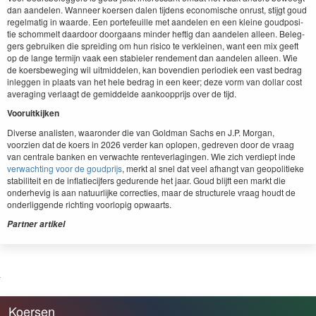
dan aan­de­len. Wan­neer koersen dalen tij­dens economis­che onrust, sti­jgt goud
regel­matig in waarde. Een porte­feuille met aan­de­len en een kleine goud­posi­
tie schom­melt daar­door door­gaans min­der heftig dan aan­de­len alleen. Beleg­
gers gebruiken die sprei­d­ing om hun risi­co te verkleinen, want een mix geeft
op de lange ter­mi­jn vaak een sta­biel­er ren­de­ment dan aan­de­len alleen. Wie
de koers­be­weg­ing wil uit­mid­de­len, kan boven­di­en peri­odiek een vast bedrag
inleggen in plaats van het hele bedrag in een keer; deze vorm van dol­lar cost
aver­ag­ing ver­laagt de gemid­delde aankoop­pri­js over de tijd.
Vooruitk­ijken
Diverse anal­is­ten, waaron­der die van Gold­man Sachs en J.P. Mor­gan,
voorzien dat de koers in
2026
verder kan oplopen, gedreven door de vraag
van cen­trale banken en verwachte rentev­er­lagin­gen. Wie zich verdiept inde
verwacht­ing voor de goud­pri­js
, merkt al snel dat veel afhangt van geopoli­tieke
sta­biliteit en de inflatieci­jfers gedurende het jaar. Goud bli­jft een markt die
onder­he­vig is aan natu­urlijke cor­rec­ties, maar de struc­turele vraag houdt de
onderliggende richt­ing voor­lop­ig opwaarts.
Part­ner artikel
Koersen