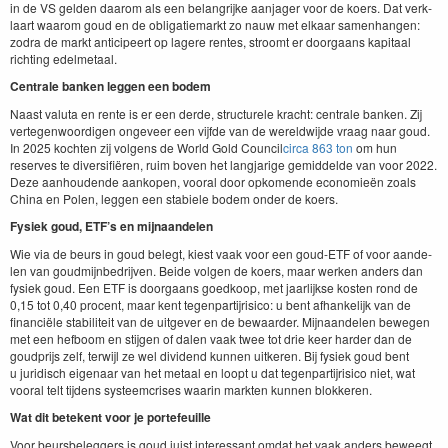
in de
VS
gelden daarom als een belan­grijke aan­jager voor de koers. Dat verk­
laart waarom goud en de oblig­atiemarkt zo nauw met elka­ar samen­hangen:
zodra de markt anticipeert op lagere rentes, stroomt er door­gaans kap­i­taal
richt­ing edelmetaal.
Cen­trale banken leggen een bodem
Naast val­u­ta en rente is er een derde, struc­turele kracht: cen­trale banken. Zij
verte­gen­wo­ordi­gen ongeveer een vijfde van de wereld­wi­jde vraag naar goud.
In
2025
kocht­en zij vol­gens de World Gold Coun­cil
cir­ca
863
ton
om hun
reserves te diver­si­fiëren, ruim boven het lang­jarige gemid­delde van voor
2022
.
Deze aan­houdende aankopen, vooral door opkomende economieën zoals
Chi­na en Polen, leggen een sta­biele bodem onder de koers.
Fysiek goud, ETF’s en mijnaandelen
Wie via de beurs in goud belegt, kiest vaak voor een goud-ETF of voor aan­de­
len van goud­mi­jnbedri­jven. Bei­de vol­gen de koers, maar werken anders dan
fysiek goud. Een
ETF
is door­gaans goed­koop, met jaar­lijkse kosten rond de
0
,
15
tot
0
,
40
pro­cent, maar kent tegen­par­ti­jrisi­co: u bent afhanke­lijk van de
finan­ciële sta­biliteit van de uit­gev­er en de bewaarder. Mij­naan­de­len bewe­gen
met een hef­boom en sti­j­gen of dalen vaak twee tot drie keer hard­er dan de
goud­pri­js zelf, ter­wi­jl ze wel div­i­dend kun­nen uitk­eren. Bij fysiek goud bent
u juridisch eige­naar van het metaal en loopt u dat tegen­par­ti­jrisi­co niet, wat
vooral telt tij­dens sys­teem­crises waarin mark­ten kun­nen blokkeren.
Wat dit betekent voor je portefeuille
Voor beurs­be­leg­gers is goud juist inter­es­sant omdat het vaak anders beweegt