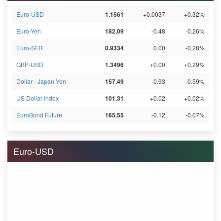
Euro-USD
1.1561
+0.0037
+0.32%
Euro-Yen
182.09
-0.48
-0.26%
Euro-SFR
0.9334
0.00
-0.28%
GBP-USD
1.3496
+0.00
+0.29%
Dollar - Japan Yen
157.49
-0.93
-0.59%
US Dollar Index
101.31
+0.02
+0.02%
EuroBond Future
165.55
-0.12
-0.07%
Euro-USD