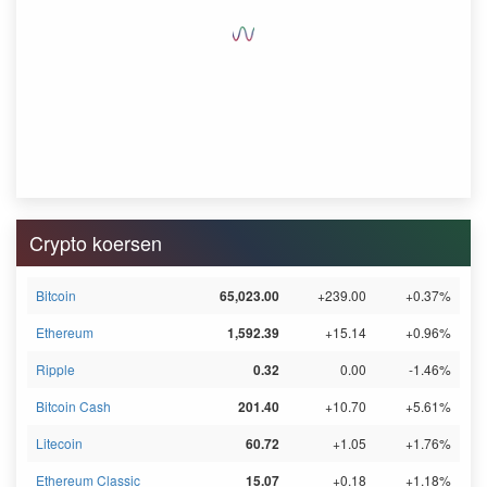
Crypto koersen
Bitcoin
65,023.00
+239.00
+0.37%
Ethereum
1,592.39
+15.14
+0.96%
Ripple
0.32
0.00
-1.46%
Bitcoin Cash
201.40
+10.70
+5.61%
Litecoin
60.72
+1.05
+1.76%
Ethereum Classic
15.07
+0.18
+1.18%