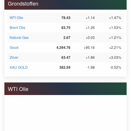
Grondstoffen
WTI Olie
78.43
+1.14
+1.47%
Brent Olie
83.75
+1.26
+1.53%
Natural Gas
2.67
+0.03
+1.21%
Goud
4,394.76
+95.16
+2.21%
Zilver
63.47
+1.86
+3.03%
XAU GOLD
382.59
-1.98
-0.52%
WTI Olie