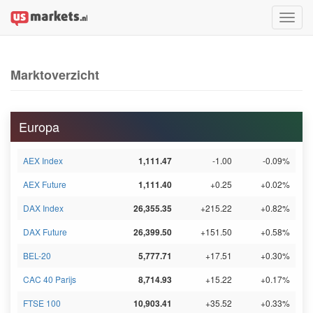
Toggle
naviga
Marktoverzicht
Europa
AEX Index
1,111.47
-1.00
-0.09%
AEX Future
1,111.40
+0.25
+0.02%
DAX Index
26,355.35
+215.22
+0.82%
DAX Future
26,399.50
+151.50
+0.58%
BEL-20
5,777.71
+17.51
+0.30%
CAC 40 Parijs
8,714.93
+15.22
+0.17%
FTSE 100
10,903.41
+35.52
+0.33%