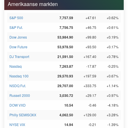
Amerikaanse markten
S&P 500
7,757.59
+47.61
+0.62%
S&P Fut.
7,756.75
+46.75
+0.61%
Dow Jones
53,984.90
+99.80
+0.19%
Dow Future
53,978.50
+93.50
+0.17%
DJ Transport
21,591.50
+167.40
+0.78%
Nasdaq
7,263.87
-17.87
-0.25%
Nasdaq 100
29,570.93
+197.59
+0.67%
NSDQ Fut.
29,707.00
+333.75
+1.14%
Russell 2000
3,030.72
+29.17
+0.97%
DOW VXD
10.54
-0.46
-4.18%
Philly SEMISOXX
4,062.50
+129.00
+3.28%
NYSE VIX
14.94
-0.21
-1.39%