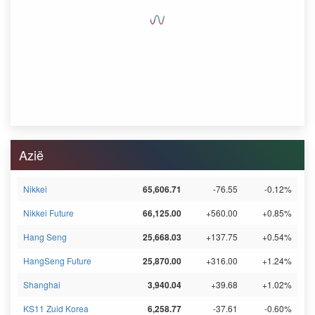
Azië
Nikkei
65,606.71
-76.55
-0.12%
Nikkei Future
66,125.00
+560.00
+0.85%
Hang Seng
25,668.03
+137.75
+0.54%
HangSeng Future
25,870.00
+316.00
+1.24%
Shanghai
3,940.04
+39.68
+1.02%
KS11 Zuid Korea
6,258.77
-37.61
-0.60%