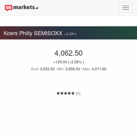
Toggle
naviga
Koers Philly SEMISOXX
+3.28%
4,062.50
+129.00
(+3.28% )
Sluit:
3,933.50
/ Min:
3,956.00
/ Max:
4,071.60
(1)