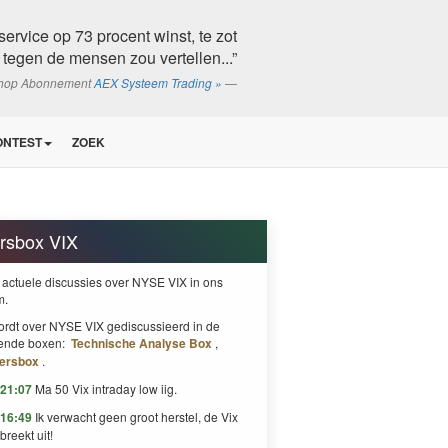
ervice op 73 procent winst, te zot
tegen de mensen zou vertellen...”
shop Abonnement
AEX Systeem Trading »
ONTEST
ZOEK
rsbox VIX
 actuele discussies over NYSE VIX in ons
m.
ordt over NYSE VIX gediscussieerd in de
gende boxen:
Technische Analyse Box
,
dersbox
.
21:07
Ma 50 Vix intraday low iig.
16:49
Ik verwacht geen groot herstel, de Vix
breekt uit!