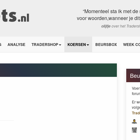
“Momenteel sta ik met de s
voor woorden,wanneer je dit 
over het Trader
olijfje
G
ANALYSE
TRADERSHOP
KOERSEN
BEURSBOX
WEEK C
Beu
Voer
foru
Er w
vol
Tra