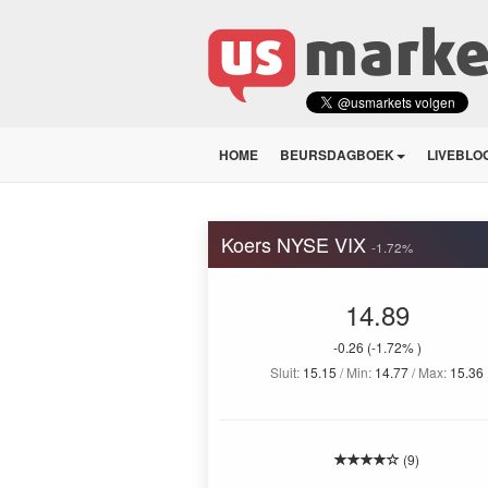
HOME
BEURSDAGBOEK
LIVEBLO
Koers NYSE VIX
-1.72%
14.89
-0.26
(-1.72% )
Sluit:
15.15
/ Min:
14.77
/ Max:
15.36
(9)