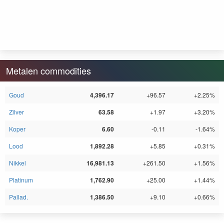
Metalen commodities
Goud
4,396.17
+96.57
+2.25%
Zilver
63.58
+1.97
+3.20%
Koper
6.60
-0.11
-1.64%
Lood
1,892.28
+5.85
+0.31%
Nikkel
16,981.13
+261.50
+1.56%
Platinum
1,762.90
+25.00
+1.44%
Pallad.
1,386.50
+9.10
+0.66%