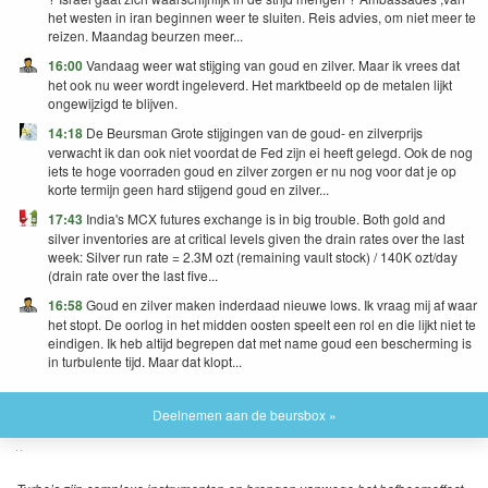
het westen in iran beginnen weer te sluiten. Reis advies, om niet meer te
reizen. Maandag beurzen meer...
16:00
Vandaag weer wat stijging van goud en zilver. Maar ik vrees dat
het ook nu weer wordt ingeleverd. Het marktbeeld op de metalen lijkt
ongewijzigd te blijven.
14:18
De Beursman Grote stijgingen van de goud- en zilverprijs
verwacht ik dan ook niet voordat de Fed zijn ei heeft gelegd. Ook de nog
iets te hoge voorraden goud en zilver zorgen er nu nog voor dat je op
korte termijn geen hard stijgend goud en zilver...
17:43
India's MCX futures exchange is in big trouble. Both gold and
silver inventories are at critical levels given the drain rates over the last
week: Silver run rate = 2.3M ozt (remaining vault stock) / 140K ozt/day
(drain rate over the last five...
16:58
Goud en zilver maken inderdaad nieuwe lows. Ik vraag mij af waar
het stopt. De oorlog in het midden oosten speelt een rol en die lijkt niet te
eindigen. Ik heb altijd begrepen dat met name goud een bescherming is
in turbulente tijd. Maar dat klopt...
Deelnemen aan de beursbox »