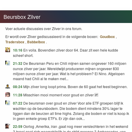
Beursbox Zilver
Voer actuele discussies over Zilver in ons forum.
Er wordt over Zilver gediscussieerd in de volgende boxen:
Goudbox
,
Tradersbox
,
Babbelbox
.
10:16
En voila. Bovendien zilver door 64. Daar zit een hele kudde
scheef short.
21:32
De Beursman Peru en Chili mijnen samen ongeveer 160 miljoen
ounce zilver per jaar. Wereldwijd produceren mijnen ongeveer 830
miljoen ounce zilver per jaar. Wat is het probleem? El Nino. Afgelopen
maand had Chili al te maken met...
08:24
Mijn zilver long loopt prima. Boven de 60 gaat het feest beginnen.
11:28
Misschien mooi moment voor goud en zilver 🆙
07:22
De beursman over goud en zilver Voor alle ETF groepen blijf ik
wachten op de beursbodem. Die bodem dient minstens 30% lager te
liggen dan de beurzen all time highs. Zolang die bodem er niet is koop ik
in geen enkele groep ETF's. Er zijn dan ook...
22:59
Oorlog ,Amerika, iran ,gaat nog meer verslechteren in het wekend
? Israel gaat zich waarschijnlijk in de strijd mengen ? Ambassades ,van