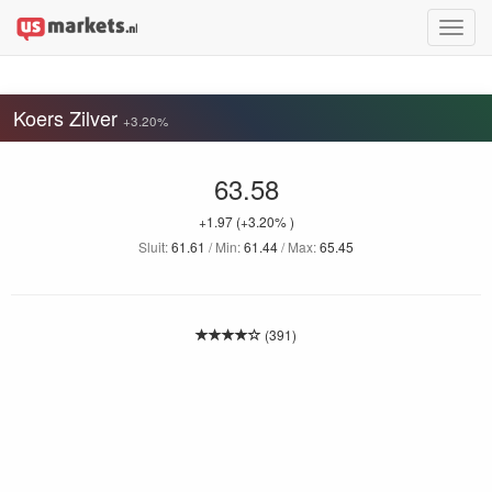
Toggle
naviga
Koers Zilver
+3.20%
63.58
+1.97
(+3.20% )
Sluit:
61.61
/ Min:
61.44
/ Max:
65.45
(391)