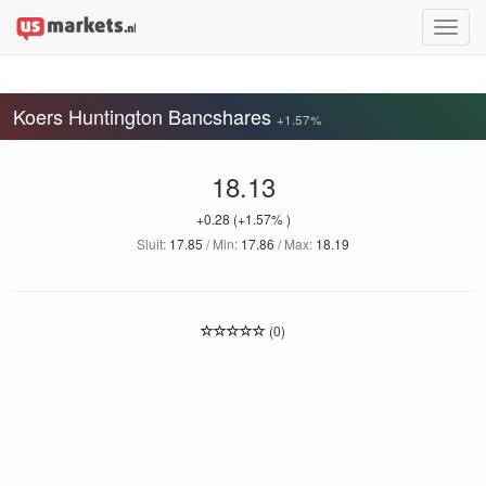
Toggle
naviga
Koers Huntington Bancshares
+1.57%
18.13
+0.28
(+1.57% )
Sluit:
17.85
/ Min:
17.86
/ Max:
18.19
(0)