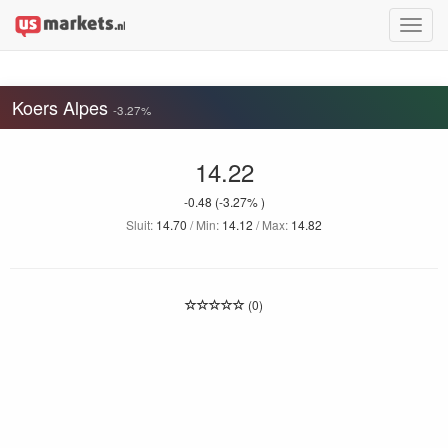
Toggle
naviga
Koers Alpes
-3.27%
14.22
-0.48
(-3.27% )
Sluit:
14.70
/ Min:
14.12
/ Max:
14.82
(0)