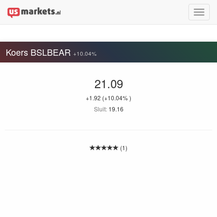
Toggle
naviga
Koers BSLBEAR
+10.04%
21.09
+1.92
(+10.04% )
Sluit:
19.16
(1)