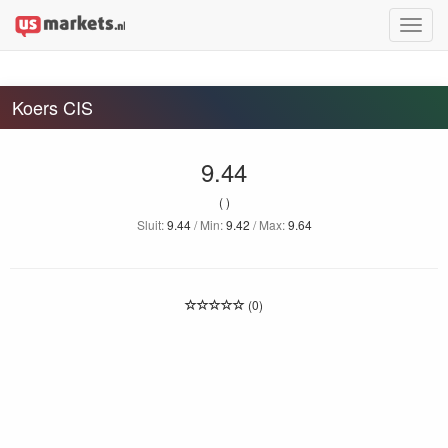
Toggle
naviga
Koers CIS
9.44
( )
Sluit:
9.44
/ Min:
9.42
/ Max:
9.64
(0)