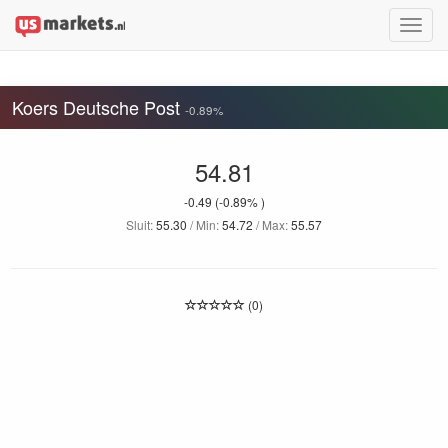
Toggle
naviga
Koers Deutsche Post
-0.89%
54.81
-0.49
(-0.89% )
Sluit:
55.30
/ Min:
54.72
/ Max:
55.57
(0)