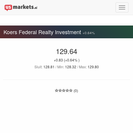
Toggle
naviga
Koers Federal Realty Investment
+0.64%
129.64
+0.83
(+0.64% )
Sluit:
128.81
/ Min:
128.32
/ Max:
129.80
(0)