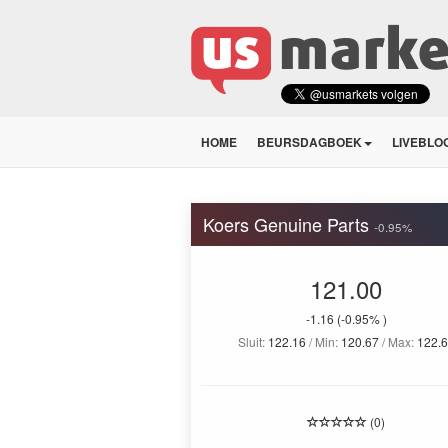
HOME
BEURSDAGBOEK
LIVEBLO
Koers Genuine Parts
-0.95%
121.00
-1.16
(-0.95% )
Sluit:
122.16
/ Min:
120.67
/ Max:
122.6
(0)