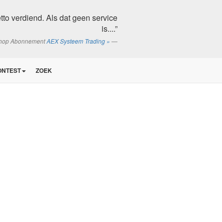
to verdiend. Als dat geen service
is....”
shop Abonnement
AEX Systeem Trading »
ONTEST
ZOEK