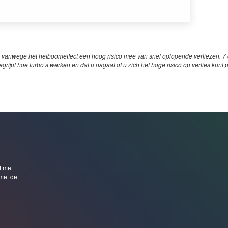
 vanwege het hefboomeffect een hoog risico mee van snel oplopende verliezen. 7 o
egrijpt hoe turbo’s werken en dat u nagaat of u zich het hoge risico op verlies kunt 
f met
met de