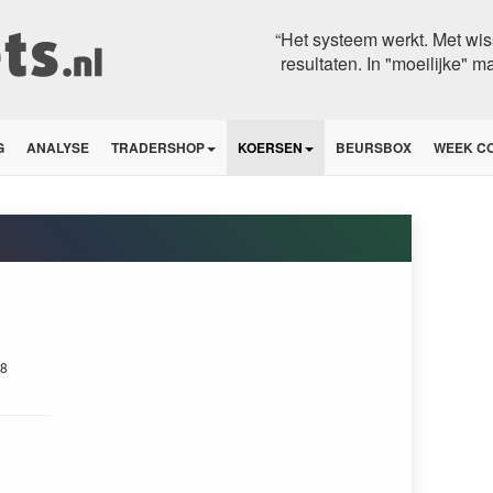
“Het systeem werkt. Met wis
resultaten. In "moeilijke" m
G
ANALYSE
TRADERSHOP
KOERSEN
BEURSBOX
WEEK C
8