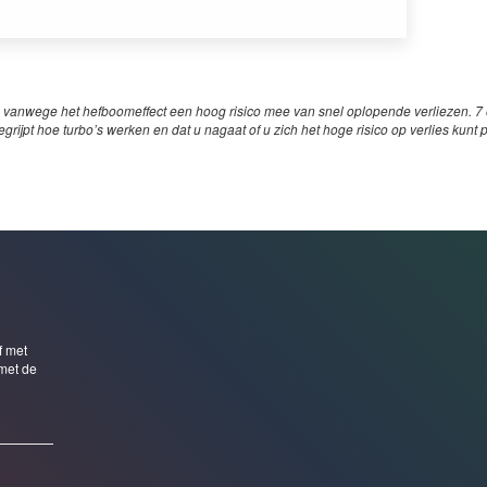
 vanwege het hefboomeffect een hoog risico mee van snel oplopende verliezen. 7 o
egrijpt hoe turbo’s werken en dat u nagaat of u zich het hoge risico op verlies kunt 
f met
met de