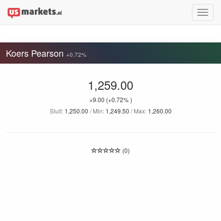
Toggle
naviga
Koers Pearson
+0.72%
1,259.00
+9.00
(+0.72% )
Sluit:
1,250.00
/ Min:
1,249.50
/ Max:
1,260.00
(0)