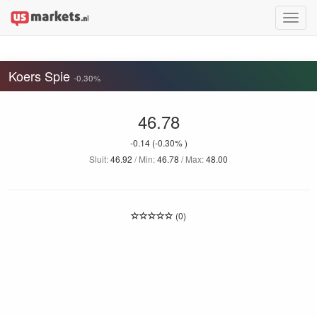
Toggle
naviga
Koers Spie
-0.30%
46.78
-0.14
(-0.30% )
Sluit:
46.92
/ Min:
46.78
/ Max:
48.00
(0)