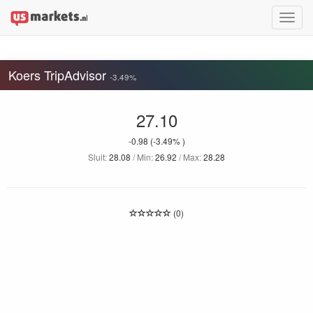
Toggle
naviga
Koers TripAdvisor
-3.49%
27.10
-0.98
(-3.49% )
Sluit:
28.08
/ Min:
26.92
/ Max:
28.28
(0)