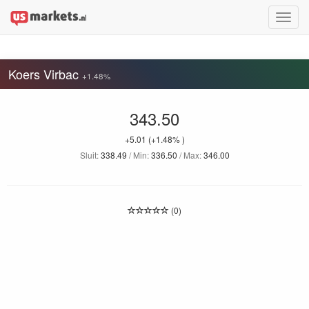
Toggle
naviga
Koers Virbac
+1.48%
343.50
+5.01
(+1.48% )
Sluit:
338.49
/ Min:
336.50
/ Max:
346.00
(0)