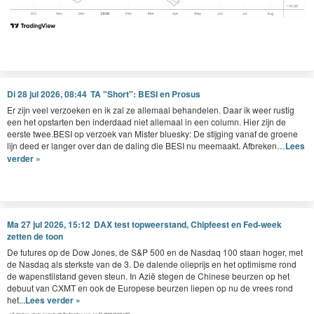
Di 28 jul 2026, 08:44
TA "Short": BESI en Prosus
Er zijn veel ver­zoeken en ik zal ze alle­maal behan­de­len. Daar ik weer rustig
een het opstarten ben inder­daad niet alle­maal in een col­umn. Hier zijn de
eerste twee.
BESI
op ver­zoek van Mis­ter bluesky: De sti­jging vanaf de groene
lijn deed er langer over dan de dal­ing die
BESI
nu meemaakt. Afbreken…
Lees
verder »
Ma 27 jul 2026, 15:12
DAX test topweerstand, Chipfeest en Fed-week
zetten de toon
De futures op de Dow Jones, de S&P 500 en de Nasdaq 100 staan hoger, met
de Nasdaq als sterkste van de 3. De dalende olieprijs en het optimisme rond
de wapenstilstand geven steun. In Azië stegen de Chinese beurzen op het
debuut van CXMT en ook de Europese beurzen liepen op nu de vrees rond
het...
Lees verder »