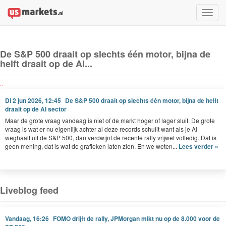
Toggle
naviga
De S&P 500 draait op slechts één motor, bijna de
helft draait op de AI...
Di 2 jun 2026, 12:45
De S&P 500 draait op slechts één motor, bijna de helft
draait op de AI sector
Maar de grote vraag vandaag is niet of de markt hoger of lager sluit. De grote
vraag is wat er nu eigenlijk achter al deze records schuilt want als je AI
weghaalt uit de S&P 500, dan verdwijnt de recente rally vrijwel volledig. Dat is
geen mening, dat is wat de grafieken laten zien. En we weten...
Lees verder »
Liveblog feed
Vandaag, 16:26
FOMO drijft de rally, JPMorgan mikt nu op de 8.000 voor de