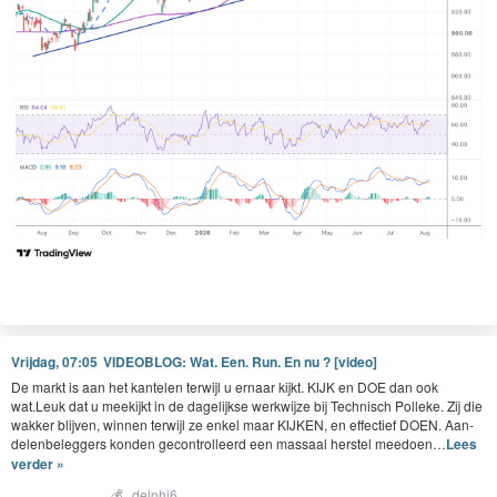
Vrijdag, 07:05
VIDEOBLOG: Wat. Een. Run. En nu ? [video]
De markt is aan het kan­te­len ter­wi­jl u ernaar kijkt.
KIJK
en
DOE
dan ook
wat.Leuk dat u meek­ijkt in de dagelijkse werk­wi­jze bij Tech­nisch Polleke. Zij die
wakker bli­jven, win­nen ter­wi­jl ze enkel maar
KIJKEN
, en effec­tief
DOEN
. Aan­
de­len­be­leg­gers kon­den gecon­trolleerd een mas­saal her­s­tel meedoen…
Lees
verder »
💰
delphi6