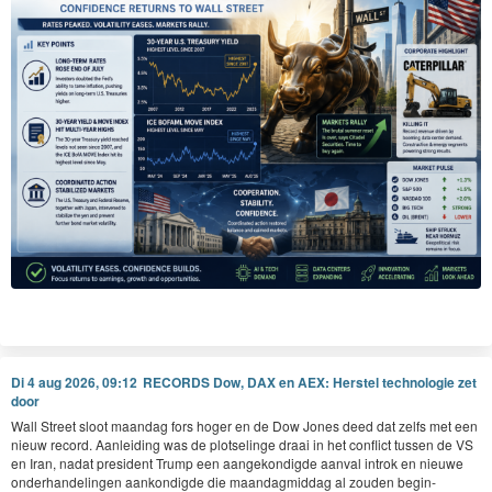
Di 4 aug 2026, 09:12
RECORDS Dow, DAX en AEX: Herstel technologie zet
door
Wall Street sloot maandag fors hoger en de Dow Jones deed dat zelfs met een
nieuw record. Aan­lei­d­ing was de plot­selinge draai in het con­flict tussen de
VS
en Iran, nadat pres­i­dent Trump een aangekondigde aan­val introk en nieuwe
onder­han­delin­gen aankondigde die maandag­mid­dag al zouden begin­