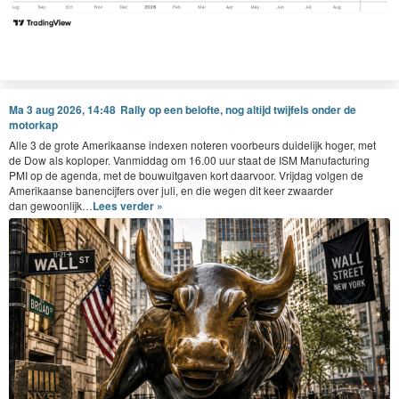
Ma 3 aug 2026, 14:48
Rally op een belofte, nog altijd twijfels onder de
motorkap
Alle
3
de grote Amerikaanse index­en noteren voor­beurs duidelijk hoger, met
de Dow als koplop­er. Van­mid­dag om
16
.
00
uur staat de
ISM
Man­u­fac­tur­ing
PMI
op de agen­da, met de bouwuit­gaven kort daar­voor. Vri­jdag vol­gen de
Amerikaanse banen­ci­jfers over juli, en die wegen dit keer zwaarder
dan gewoonlijk…
Lees verder »