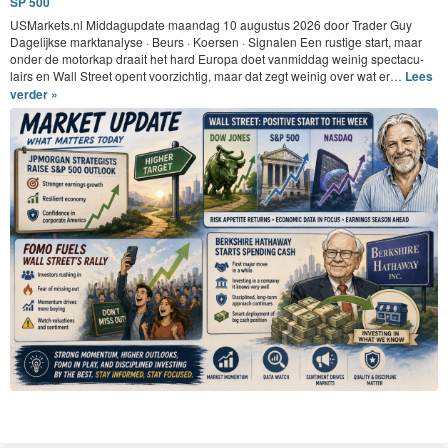
SP 500
USMar​kets​.nl Mid­dagup­date maandag
10
augus­tus
2026
door Trad­er Guy
Dagelijkse mark­t­analyse · Beurs · Koersen · Sig­nalen Een rustige start, maar
onder de motorkap draait het hard Europa doet van­mid­dag weinig spec­tac­u­
lairs en Wall Street opent voorzichtig, maar dat zegt weinig over wat er…
Lees
verder »