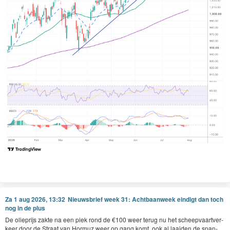
Za 1 aug 2026, 13:32
Nieuwsbrief week 31: Achtbaanweek eindigt dan toch
nog in de plus
De oliepri­js zak­te na een piek rond de €
100
weer terug nu het scheep­vaartver­
keer door de Straat van Hor­muz weer op gang komt, ook al laaiden de span­