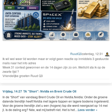
RuudQ3
zaterdag, 12:31
Ik wil wel weer lid worden maar er volgt geen reactie op inmiddels 3 gestuurde
mails naar het info adres
Week 31 contest gewonnen en de 14 dagen zijn zo om. Wellicht sta ik op de
zwarte lijst ?
Vriendelijke groeten Ruud Q3
Vrijdag, 14:27
TA "Short": Nvidia en Brent Crude Oil
In de
“
Short” van van­daag Brent Crude Oil en Nvidia.Nvidia: Onder de groene
dal­ende trendli­jn heeft Nvidia met lagere top­pen en lagere bodems ingeleverd.
Voor de groene trendli­jn ziet u een (hogere) top die werd neergezet op
14
mei
jl. Is de dal­ing erg? Née, wat mij betre­ft niet. Het is het…
Lees verder »