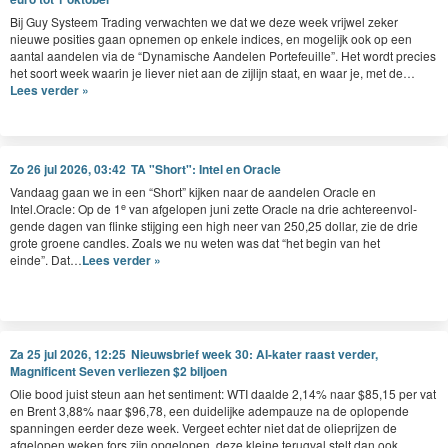
Bij Guy Sys­teem Trad­ing verwacht­en we dat we deze week vri­jwel zek­er
nieuwe posi­ties gaan opne­men op enkele indices, en mogelijk ook op een
aan­tal aan­de­len via de
“
Dynamis­che Aan­de­len Porte­feuille”. Het wordt pre­cies
het soort week waarin je liev­er niet aan de zijli­jn staat, en waar je, met de…
Lees verder »
Zo 26 jul 2026, 03:42
TA "Short": Intel en Oracle
Van­daag gaan we in een
“
Short” kijken naar de aan­de­len Ora­cle en
e
Intel.Oracle: Op de
1
van afgelopen juni zette Ora­cle na drie achtereen­vol­
gende dagen van flinke sti­jging een high neer van
250
,
25
dol­lar, zie de drie
grote groene can­dles. Zoals we nu weten was dat
“
het begin van het
einde”. Dat…
Lees verder »
Za 25 jul 2026, 12:25
Nieuwsbrief week 30: AI-kater raast verder,
Magnificent Seven verliezen $2 biljoen
Olie bood juist ste­un aan het sen­ti­ment:
WTI
daalde
2
,
14
% naar $
85
,
15
per vat
en Brent
3
,
88
% naar $
96
,
78
, een duidelijke adem­pauze na de oplopende
span­nin­gen eerder deze week. Vergeet echter niet dat de oliepri­jzen de
afgelopen weken fors zijn opgelopen, deze kleine terug­val stelt dan ook