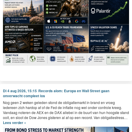
Di 4 aug 2026, 15:15
Records alom: Europa en Wall Street gaan
onverwacht compleet los
Nog geen
2
weken gele­den stond de oblig­atiemarkt in brand en vroeg
iedereen zich hardop af of de Fed de inflatie nog wel onder con­t­role kreeg.
Van­daag noteren de
AEX
en de
DAX
alle­bei in de buurt van hun hoog­ste stand
ooit, en sloot de Dow Jones gis­teren al af op een record. Van obligatiestress…
Lees verder »