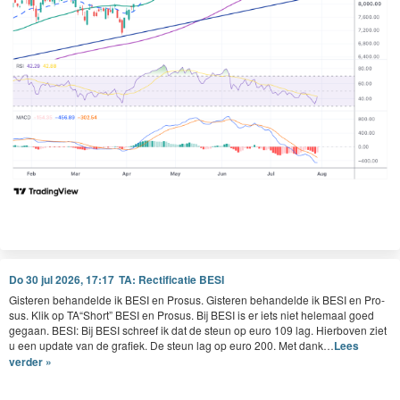
Do 30 jul 2026, 17:17
TA: Rectificatie BESI
Gis­teren behan­delde ik
BESI
en Pro­sus. Gis­teren behan­delde ik
BESI
en Pro­
sus. Klik op
TA
“
Short”
BESI
en Pro­sus. Bij
BESI
is er iets niet hele­maal goed
gegaan.
BESI
: Bij
BESI
schreef ik dat de ste­un op euro
109
lag. Hier­boven ziet
u een update van de grafiek. De ste­un lag op euro
200
. Met dank…
Lees
verder »