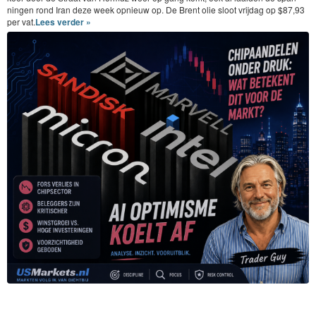
nin­gen rond Iran deze week opnieuw op. De Brent olie sloot vri­jdag op $
87
,
93
per vat.
Lees verder »