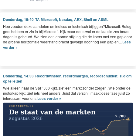
Donderdag, 15:40
TA Microsoft, Nasdaq, AEX, Shell en ASML
Hoe zouden deze aan­de­len en indices er tech­nisch bijliggen?Microsoft: Beleg­
gers hebben er zin in bij Microsoft. Kijk maar eens wat er de laat­ste zes beurs­
da­gen is gebeurd. We zien een enorme sti­jging die de koers met een gap door
de groene hor­i­zon­tale weer­stand bracht gevol­gd door nog een gap en…
Lees
verder »
Donderdag, 14:33
Recordwinsten, recordmarges, recordschulden: Tijd om
op te letten
Wie alleen naar de S&P 500 kijkt, ziet een markt zonder zorgen. Wie onder de
motorkap kijkt, ziet iets heel anders. Juist dat verschil maakt deze fase juist zo
interessant voor ons.
Lees verder »