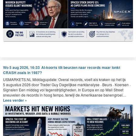
Wo 5 aug 2026, 16:33
AI-koorts tilt beurzen naar records maar lonkt
CRASH zoals in 1987?
USMAR​KETS​
.
NL
Mid­dagup­date: Over­al records, voelt als krak­en op het ijs
5
augus­tus
2026
door Trad­er Guy Dagelijkse mark­t­analyse · Beurs · Koersen ·
Sig­nalen Een mid­dag vol tegen­stri­jdighe­den. In Europa en op Wall Street
sneu­ve­len de records in hoog tem­po, ter­wi­jl de Amerikaanse banengroei…
Lees verder »