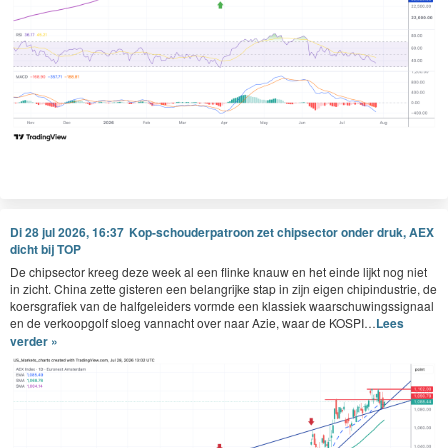
Di 28 jul 2026, 16:37
Kop-schouderpatroon zet chipsector onder druk, AEX
dicht bij TOP
De chip­sec­tor kreeg deze week al een flinke knauw en het einde lijkt nog niet
in zicht. Chi­na zette gis­teren een belan­grijke stap in zijn eigen chipin­dus­trie, de
koers­grafiek van de halfgelei­ders vor­mde een klassiek waarschuwingssig­naal
en de verkoop­golf sloeg van­nacht over naar Azie, waar de
KOSPI
…
Lees
verder »