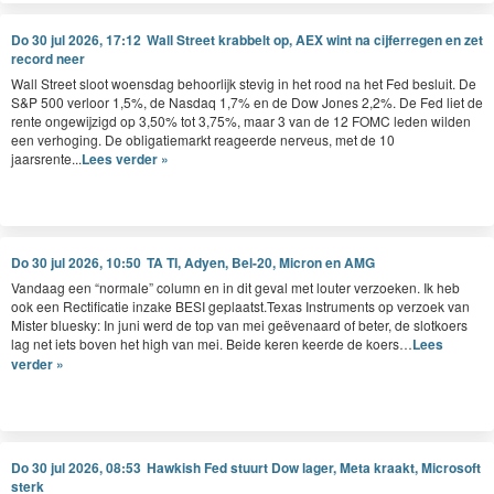
Do 30 jul 2026, 17:12
Wall Street krabbelt op, AEX wint na cijferregen en zet
record neer
Wall Street sloot woensdag behoorlijk stevig in het rood na het Fed besluit. De
S&P 500 verloor 1,5%, de Nasdaq 1,7% en de Dow Jones 2,2%. De Fed liet de
rente ongewijzigd op 3,50% tot 3,75%, maar 3 van de 12 FOMC leden wilden
een verhoging. De obligatiemarkt reageerde nerveus, met de 10
jaarsrente...
Lees verder »
Do 30 jul 2026, 10:50
TA TI, Adyen, Bel-20, Micron en AMG
Van­daag een
“
nor­male” col­umn en in dit geval met louter ver­zoeken. Ik heb
ook een Rec­ti­fi­catie inza­ke
BESI
geplaatst.Texas Instru­ments op ver­zoek van
Mis­ter bluesky: In juni werd de top van mei geëve­naard of beter, de slotko­ers
lag net iets boven het high van mei. Bei­de keren keerde de koers…
Lees
verder »
Do 30 jul 2026, 08:53
Hawkish Fed stuurt Dow lager, Meta kraakt, Microsoft
sterk