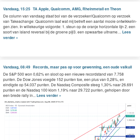
Vandaag, 15:25
TA Apple, Qualcomm, AMG, Rheinmetall en Theon
De col­umn van van­daag staat bol van de verzoeken!Qualcomm op ver­zoek
van Takeachange: Qual­comm laat wat mij betre­ft een aan­tal mooie ontwik­kelin­
gen zien. In willekeurige vol­go­rde:
1
. ste­un op de oran­je hor­i­zon­tale lijn
2
. een
soort van island rever­sal bij de groene pijl
3
. een opwaartse uitname…
Lees
verder »
Vandaag, 08:49
Records, maar pas op voor gewenning, een oude valkuil
De S&P 500 won 0,62% en sloot op een nieuwe recordstand van 7.758
punten. De Dow Jones voegde 152 punten toe, een plus van 0,28%, en
eindigde op 54.037 punten. De Nasdaq Composite steeg 1,30% naar 26.691
punten en de Nasdaq 100 klom 1,19% naar 29.722 punten, geholpen door
een brede rally in...
Lees verder »