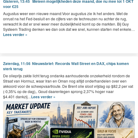
Gisteren, 13:45
Meteen mogelijkheden deze maand, doe nu mee tot 1 OKT
voor €25
Augus­tus weer een nieuwe maand:Voor augus­tus zie ik het anders. Met de
onrust na het Fed-besluit en de cijfers van de techreuzen nu achter de rug,
verwacht ik dat er snel weer meer duidelijkheid komt op de mark­ten. Bij Guy
Sys­teem Trad­ing denken we dan ook dat we snel, kun­nen starten met enkele…
Lees verder »
Zaterdag, 11:56
Nieuwsbrief: Records Wall Street en DAX, chips komen
sterk terug
De oliepri­js zak­te licht terug ondanks aan­houdende onzek­er­heid ron­dom de
Straat van Hor­muz, waar Iran en Oman nog alti­jd onder­han­de­len over een
akko­ord voor de scheep­vaartroute. De Brent olie sloot vri­jdag op $
82
,
2
per vat
(-
0
,
35
% op de dag),. Goud daar­ente­gen sprong
2
,
37
% hoger naar
$
4
.
401
dankzij…
Lees verder »