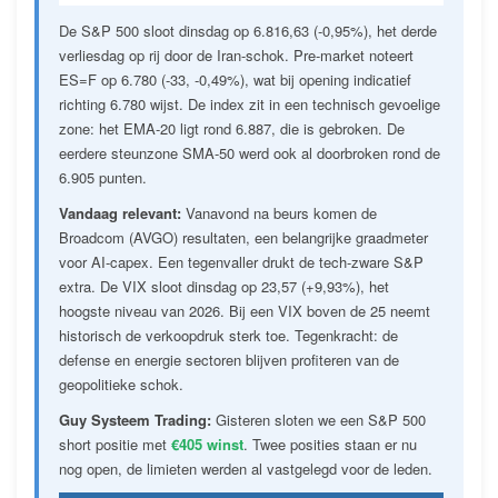
De S&P 500 sloot dinsdag op 6.816,63 (-0,95%), het derde
verliesdag op rij door de Iran-schok. Pre-market noteert
ES=F op 6.780 (-33, -0,49%), wat bij opening indicatief
richting 6.780 wijst. De index zit in een technisch gevoelige
zone: het EMA-20 ligt rond 6.887, die is gebroken. De
eerdere steunzone SMA-50 werd ook al doorbroken rond de
6.905 punten.
Vandaag relevant:
Vanavond na beurs komen de
Broadcom (AVGO) resultaten, een belangrijke graadmeter
voor AI-capex. Een tegenvaller drukt de tech-zware S&P
extra. De VIX sloot dinsdag op 23,57 (+9,93%), het
hoogste niveau van 2026. Bij een VIX boven de 25 neemt
historisch de verkoopdruk sterk toe. Tegenkracht: de
defense en energie sectoren blijven profiteren van de
geopolitieke schok.
Guy Systeem Trading:
Gisteren sloten we een S&P 500
short positie met
€405 winst
. Twee posities staan er nu
nog open, de limieten werden al vastgelegd voor de leden.