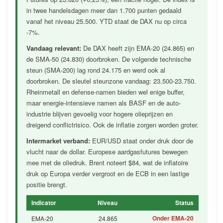
in twee handelsdagen meer dan 1.700 punten gedaald
vanaf het niveau 25.500. YTD staat de DAX nu op circa
-7%.
Vandaag relevant:
De DAX heeft zijn EMA-20 (24.865) en
de SMA-50 (24.830) doorbroken. De volgende technische
steun (SMA-200) lag rond 24.175 en werd ook al
doorbroken. De sleutel steunzone vandaag: 23.500-23.750.
Rheinmetall en defense-namen bieden wel enige buffer,
maar energie-intensieve namen als BASF en de auto-
industrie blijven gevoelig voor hogere olieprijzen en
dreigend conflictrisico. Ook de inflatie zorgen worden groter.
Intermarket verband:
EUR/USD staat onder druk door de
vlucht naar de dollar. Europese aardgasfutures bewegen
mee met de oliedruk. Brent noteert $84, wat de inflatoire
druk op Europa verder vergroot en de ECB in een lastige
positie brengt.
Indicator
Niveau
Status
Onder EMA-20
EMA-20
24.865