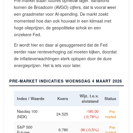
Pre-market staan futures opnieuw lager. Vanavond
komen de Broadcom (AVGO) cijfers, dat is vooral weer
een graadmeter voor AI-spending. De markt zoekt
momenteel hoe dan ook houvast in een klimaat met
hoge olieprijzen, de geopolitieke schok en een
onzekere Fed.
Er wordt hier en daar al gesuggereerd dat de Fed
eerder naar renteverhoging zal moeten kijken, doordat
de inflatieverwachtingen sterk oplopen door de dure
energieprijzen. Het is iets voor later.
PRE-MARKET INDICATIES WOENSDAG 4 MAART 2026
Wijz. t.o.v.
Index / Waarde
Koers
Status
slotstand
Nasdaq 100
-190,00
Pre-
24.525
(NDX)
(-0,78%)
market
S&P 500
Pre-
6.780
-36 (-0,5%)
Futures
market