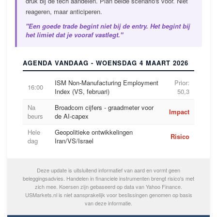
druk bij de tech aandelen. Plan beide scenario's voor. Niet
reageren, maar anticiperen.
"Een goede trade begint niet bij de entry. Het begint bij
het limiet dat je vooraf vastlegt."
AGENDA VANDAAG - WOENSDAG 4 MAART 2026
ISM Non-Manufacturing Employment
Prior:
16:00
Index (VS, februari)
50,3
Na
Broadcom cijfers - graadmeter voor
Impact
beurs
de AI-capex
Hele
Geopolitieke ontwikkelingen
Risico
dag
Iran/VS/Israel
Deze update is uitsluitend informatief van aard en vormt geen
beleggingsadvies. Handelen in financiele instrumenten brengt risico's met
zich mee. Koersen zijn gebaseerd op data van Yahoo Finance.
USMarkets.nl is niet aansprakelijk voor beslissingen genomen op basis
van deze informatie.