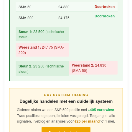
Doorbroken
SMA-50
24.830
Doorbroken
SMA-200
24.175
Steun 1:
23.500 (technische
steun)
Weerstand 1:
24.175 (SMA-
200)
Weerstand 2:
24.830
Steun 2:
23.250 (technische
(SMA-50)
steun)
GUY SYSTEEM TRADING
Dagelijks handelen met een duidelijk systeem
Gisteren sloten we een S&P 500 positie met
+405 euro winst
.
Twee posities nog open, limieten vastgelegd. Toegang tot alle
signalen, liveblog en analyses voor
€25 per maand
tot 1 mei.