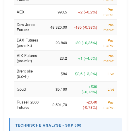
Pre-
AEX
993,5
+2 (+0,2%)
market
Dow Jones
Pre-
48.320,00
-185 (-0,38%)
Futures
market
DAX Futures
Pre-
23.840
+80 (+0,35%)
(pre-mkt)
market
VIX Futures
Pre-
23,2
+1 (+4,5%)
(pre-mkt)
market
Brent olie
$84
+$2,6 (+3,2%)
Live
(BZ=F)
+$39
Goud
$5.160
Live
(+0,75%)
Russell 2000
-20,40
Pre-
2.591,70
Futures
(-0,78%)
market
TECHNISCHE ANALYSE - S&P 500