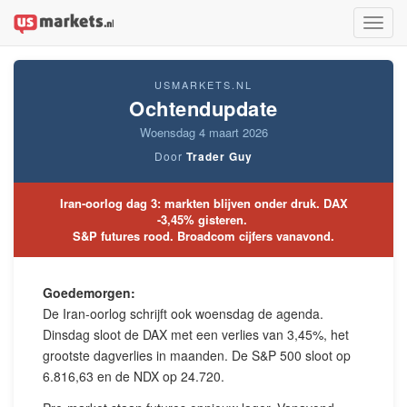
Toggle
naviga
USMARKETS.NL
Ochtendupdate
Woensdag 4 maart 2026
Door
Trader Guy
Iran-oorlog dag 3: markten blijven onder druk. DAX
-3,45% gisteren.
S&P futures rood. Broadcom cijfers vanavond.
Goedemorgen:
De Iran-oorlog schrijft ook woensdag de agenda.
Dinsdag sloot de DAX met een verlies van 3,45%, het
grootste dagverlies in maanden. De S&P 500 sloot op
6.816,63 en de NDX op 24.720.