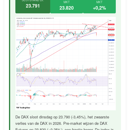
SLOTSTAND DI.
MKT
MKT
23.791
23.820
+0,2%
De DAX sloot dinsdag op 23.790 (-3,45%), het zwaarste
verlies van de DAX in 2026. Pre-market wijzen de DAX
Futures op 23.820 (+0,25%), een fractie hoger. De index is