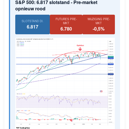
S&P 500: 6.817 slotstand - Pre-market
opnieuw rood
FUTURES PRE-
WIJZIGING PRE-
SLOTSTAND DI.
MKT
MKT
6.817
6.780
-0,5%