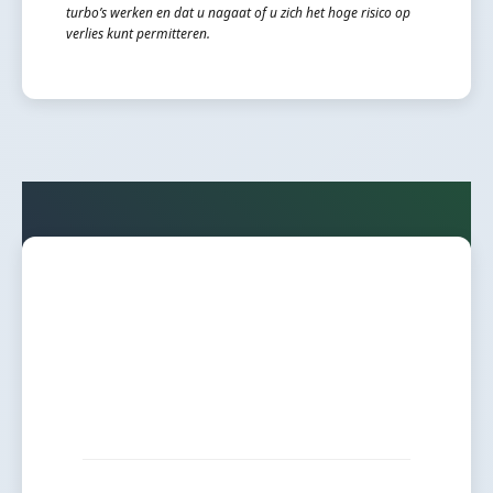
turbo’s werken en dat u nagaat of u zich het hoge risico op
verlies kunt permitteren.
US Markets.nl is sinds 1998 op internet actief met
een nieuwsbrief en columns, en sinds 2002 met de
website in de huidige opzet.
» Meer over BB Intermediaire
» Cookieinstellingen