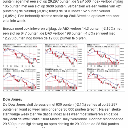
punten lager met een slot op 29.297 punten, de S&P 500 index verloor vrijdag
105 punten met een slot op 3639 punten. Verder zien we een verlies van 421
punten bij de Nasdaq (-3,8%) terwijl de SOX index 152 punten verloor
(-6,05%). Een behoorlijk slechte sessie op Wall Street na opnieuw een zeer
volatiele week.
Europa moet ook inleveren vrijdag, de AEX verloor 14,3 punten (-2,15%) met
een slot op 647 punten, de DAX verloor 198 punten (-1,6%) en weet met
12.273 punten nog boven de 12.000 punten te blijven.
Dow Jones:
De Dow Jones sluit de sessie met 630 punten (-2,1%) verlies af op 29.297
punten en komt zo weer ruim onder de 30.000 punten terecht. Na een sterke
start vorige week zien we dat de index alles weer moet inleveren en dat de
rally echt de kwalificatie "Bear Market Rally" verdiende. Door het slot onder de
29.500 punten ligt de weg nu open richting de 29.000 en de 28.500 punten