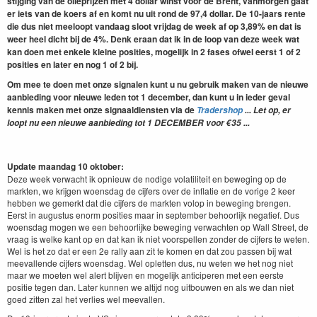
stijging van de olieprijzen met 4 dollar winst voor de Brent, vanmorgen gaat
er iets van de koers af en komt nu uit rond de 97,4 dollar. De 10-jaars rente
die dus niet meeloopt vandaag sloot vrijdag de week af op 3,89% en dat is
weer heel dicht bij de 4%. Denk eraan dat ik in de loop van deze week wat
kan doen met enkele kleine posities, mogelijk in 2 fases ofwel eerst 1 of 2
posities en later en nog 1 of 2 bij.
Om mee te doen met onze signalen kunt u nu gebruik maken van de nieuwe
aanbieding voor nieuwe leden tot 1 december, dan kunt u in ieder geval
kennis maken met onze signaaldiensten
via de
Tradershop
... Let op, er
loopt nu een nieuwe aanbieding tot 1 DECEMBER voor €35 ...
Update maandag 10
oktober:
Deze week verwacht ik opnieuw de nodige volatiliteit en beweging op de
markten, we krijgen woensdag de cijfers over de inflatie en de vorige 2 keer
hebben we gemerkt dat die cijfers de markten volop in beweging brengen.
Eerst in augustus enorm posities maar in september behoorlijk negatief. Dus
woensdag mogen we een behoorlijke beweging verwachten op Wall Street, de
vraag is welke kant op en dat kan ik niet voorspellen zonder de cijfers te weten.
Wel is het zo dat er een 2e rally aan zit te komen en dat zou passen bij wat
meevallende cijfers woensdag. Wel opletten dus, nu weten we het nog niet
maar we moeten wel alert blijven en mogelijk anticiperen met een eerste
positie tegen dan. Later kunnen we altijd nog uitbouwen en als we dan niet
goed zitten zal het verlies wel meevallen.