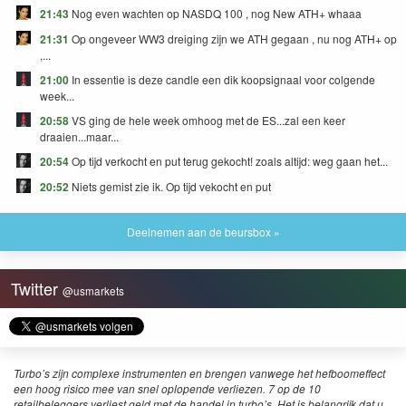
21:43
Nog even wachten op NASDQ 100 , nog New ATH+ whaaa
21:31
Op ongeveer WW3 dreiging zijn we ATH gegaan , nu nog ATH+ op
,...
21:00
In essentie is deze candle een dik koopsignaal voor colgende
week...
20:58
VS ging de hele week omhoog met de ES...zal een keer
draaien...maar...
20:54
Op tijd verkocht en put terug gekocht! zoals altijd: weg gaan het...
20:52
Niets gemist zie ik. Op tijd vekocht en put
Deelnemen aan de beursbox »
Twitter
@usmarkets
Turbo’s zijn complexe instrumenten en brengen vanwege het hefboomeffect
een hoog risico mee van snel oplopende verliezen. 7 op de 10
retailbeleggers verliest geld met de handel in turbo’s. Het is belangrijk dat u