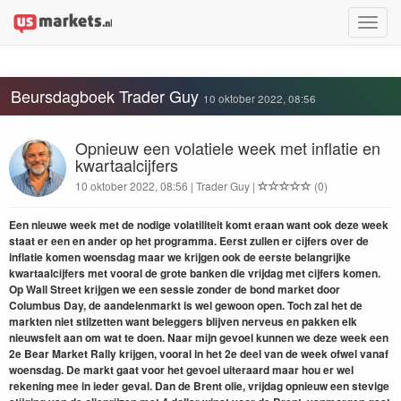
Toggle
naviga
Beursdagboek Trader Guy
10 oktober 2022, 08:56
Opnieuw een volatiele week met inflatie en
kwartaalcijfers
10 oktober 2022, 08:56 | Trader Guy |
(0)
Een nieuwe week met de nodige volatiliteit komt eraan want ook deze week
staat er een en ander op het programma. Eerst zullen er cijfers over de
inflatie komen woensdag maar we krijgen ook de eerste belangrijke
kwartaalcijfers met vooral de grote banken die vrijdag met cijfers komen.
Op Wall Street krijgen we een sessie zonder de bond market door
Columbus Day, de aandelenmarkt is wel gewoon open. Toch zal het de
markten niet stilzetten want beleggers blijven nerveus en pakken elk
nieuwsfeit aan om wat te doen. Naar mijn gevoel kunnen we deze week een
2e Bear Market Rally krijgen, vooral in het 2e deel van de week ofwel vanaf
woensdag. De markt gaat voor het gevoel uiteraard maar hou er wel
rekening mee in ieder geval. Dan de Brent olie, vrijdag opnieuw een stevige