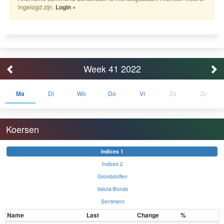
ingelogd zijn.
Login »
Week 41 2022
Ma
Di
Wo
Do
Vr
Za
Zo
Koersen
Indices 1
Indices 2
Grondstoffen
Valuta-Bonds
Sentiment
Name
Last
Change
%