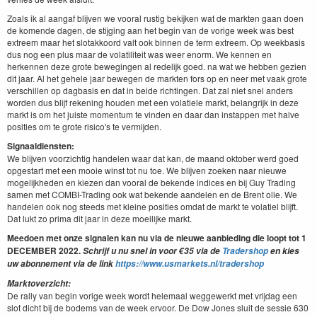
Zoals ik al aangaf blijven we vooral rustig bekijken wat de markten gaan doen
de komende dagen, de stijging aan het begin van de vorige week was best
extreem maar het slotakkoord valt ook binnen de term extreem. Op weekbasis
dus nog een plus maar de volatiliteit was weer enorm. We kennen en
herkennen deze grote bewegingen al redelijk goed. na wat we hebben gezien
dit jaar. Al het gehele jaar bewegen de markten fors op en neer met vaak grote
verschillen op dagbasis en dat in beide richtingen. Dat zal niet snel anders
worden dus blijf rekening houden met een volatiele markt, belangrijk in deze
markt is om het juiste momentum te vinden en daar dan instappen met halve
posities om te grote risico's te vermijden.
Signaaldiensten:
We blijven voorzichtig handelen waar dat kan, de maand oktober werd goed
opgestart met een mooie winst tot nu toe. We blijven zoeken naar nieuwe
mogelijkheden en kiezen dan vooral de bekende indices en bij Guy Trading
samen met COMBI-Trading ook wat bekende aandelen en de Brent olie. We
handelen ook nog steeds met kleine posities omdat de markt te volatiel blijft.
Dat lukt zo prima dit jaar in deze moeilijke markt.
Meedoen met onze signalen kan nu via de nieuwe aanbieding die loopt tot 1
DECEM
BER
2022.
Schrijf u nu snel in
voor €35 via de
Tradershop
en kies
uw abonnement via de link
https://www.usmarkets.nl/tradershop
Marktoverzicht:
De rally van begin vorige week wordt helemaal weggewerkt met vrijdag een
slot dicht bij de bodems van de week ervoor. De Dow Jones sluit de sessie 630