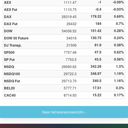
-1
-0.09%
AEX
1111.47
-0.4
-0.03%
AEX Fut
1110.75
179.32
0.69%
DAX
26319.45
184
0.7%
DAX Fut
26432
151.42
0.28%
DOW
54036.52
130.75
0.24%
DOW 30 Future
54016
81.9
0.38%
DJ Transp.
21506
47.5
0.62%
SP500
7757.46
43.5
0.56%
SP Fut
7753.5
342.26
1.3%
NSDQ
26690.62
348.97
1.19%
NSDQ100
29722.3
340.5
1.16%
NSDQ Fut
29713.75
17.51
0.3%
BEL20
5777.71
15.22
0.17%
CAC40
8714.93
Naar het koersenoverzicht »