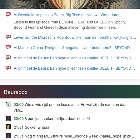
AI Revolutie: Impact op Beurs, Big Tech en Nieuwe Wereldorde -
BEYOND FEAR and GREED
Lis­ten to this episode from
BEYOND
FEAR
and
GREED
on Spo­ti­fy.
Beyond Fear and Greed­In deze aflev­er­ing duiken we in een…
Leven zonder Microsoft? Hoe Bouwt men aan een onafhankelijk digitaal
Europa - BEYOND FEAR and GREED
AI Made in China: Dreiging of megakans voor beleggers? - BEYOND
FEAR and GREED
AI ontmoet de Beurs: Een hype of echt een knaller DEEL 2 - BEYOND
FEAR and GREED
AI ontmoet de Beurs: Een hype of echt een knaller DEEL 1 - BEYOND
FEAR and GREED
Beursbox
03:00
Wie o wie rijdt er een lease auto. En wat zijn de nadelen daar
van...
22:00
8 puntjes... zekerheidje... daalt nooit 🤣
21:51
Gokker whaaa
21:51
Nog ff long MES future mlnu...voor de week knaller...hopelijk 20...