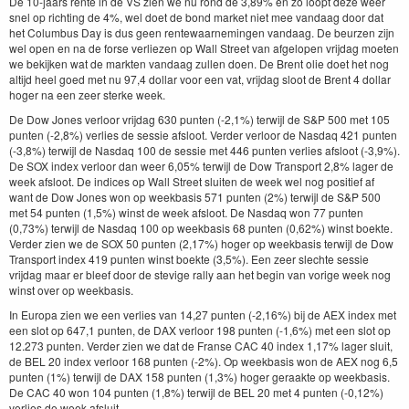
De 10-jaars rente in de VS zien we nu rond de 3,89% en zo loopt deze weer
snel op richting de 4%, wel doet de bond market niet mee vandaag door dat
het Columbus Day is dus geen rentewaarnemingen vandaag. De beurzen zijn
wel open en na de forse verliezen op Wall Street van afgelopen vrijdag moeten
we bekijken wat de markten vandaag zullen doen. De Brent olie doet het nog
altijd heel goed met nu 97,4 dollar voor een vat, vrijdag sloot de Brent 4 dollar
hoger na een zeer sterke week.
De Dow Jones verloor vrijdag 630 punten (-2,1%) terwijl de S&P 500 met 105
punten (-2,8%) verlies de sessie afsloot. Verder verloor de Nasdaq 421 punten
(-3,8%) terwijl de Nasdaq 100 de sessie met 446 punten verlies afsloot (-3,9%).
De SOX index verloor dan weer 6,05% terwijl de Dow Transport 2,8% lager de
week afsloot. De indices op Wall Street sluiten de week wel nog positief af
want de Dow Jones won op weekbasis 571 punten (2%) terwijl de S&P 500
met 54 punten (1,5%) winst de week afsloot. De Nasdaq won 77 punten
(0,73%) terwijl de Nasdaq 100 op weekbasis 68 punten (0,62%) winst boekte.
Verder zien we de SOX 50 punten (2,17%) hoger op weekbasis terwijl de Dow
Transport index 419 punten winst boekte (3,5%). Een zeer slechte sessie
vrijdag maar er bleef door de stevige rally aan het begin van vorige week nog
winst over op weekbasis.
In Europa zien we een verlies van 14,27 punten (-2,16%) bij de AEX index met
een slot op 647,1 punten, de DAX verloor 198 punten (-1,6%) met een slot op
12.273 punten. Verder zien we dat de Franse CAC 40 index 1,17% lager sluit,
de BEL 20 index verloor 168 punten (-2%). Op weekbasis won de AEX nog 6,5
punten (1%) terwijl de DAX 158 punten (1,3%) hoger geraakte op weekbasis.
De CAC 40 won 104 punten (1,8%) terwijl de BEL 20 met 4 punten (-0,12%)
verlies de week afsluit.