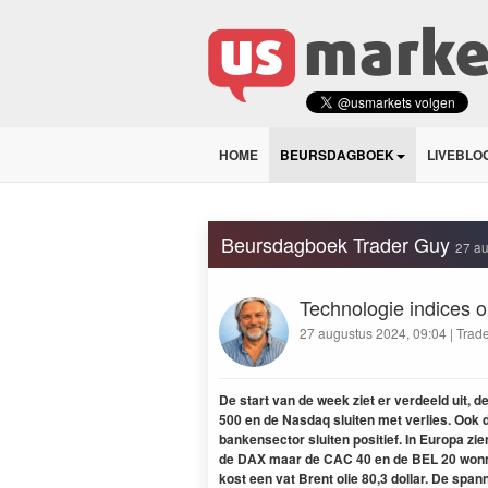
HOME
BEURSDAGBOEK
LIVEBLO
Beursdagboek Trader Guy
27 au
Technologie indices 
27 augustus 2024, 09:04 | Trad
De start van de week ziet er verdeeld uit,
500 en de Nasdaq sluiten met verlies. Ook d
bankensector sluiten positief. In Europa zi
de DAX maar de CAC 40 en de BEL 20 wonne
kost een vat Brent olie 80,3 dollar. De spa