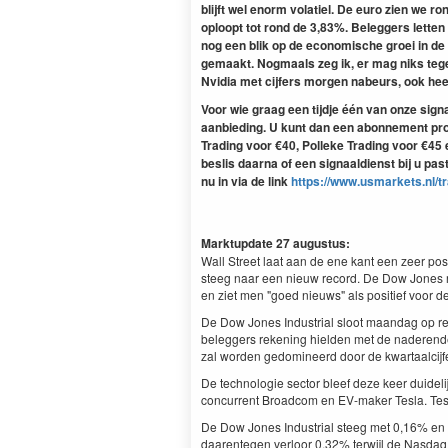
blijft wel enorm volatiel. De euro zien we ro
oploopt tot rond de 3,83%. Beleggers lette
nog een blik op de economische groei in de
gemaakt. Nogmaals zeg ik, er mag niks tege
Nvidia met cijfers morgen nabeurs, ook heel
Voor wie graag een tijdje één van onze sig
aanbieding. U kunt dan een abonnement p
Trading voor €40, Polleke Trading voor €45
beslis daarna of een signaaldienst bij u past 
nu in via de link
https://www.usmarkets.nl/tr
Marktupdate 27 augustus:
Wall Street laat aan de ene kant een zeer pos
steeg naar een nieuw record. De Dow Jones r
en ziet men "goed nieuws" als positief voor d
De Dow Jones Industrial sloot maandag op rec
beleggers rekening hielden met de naderende
zal worden gedomineerd door de kwartaalcijf
De technologie sector bleef deze keer duideli
concurrent Broadcom en EV-maker Tesla. Tesla
De Dow Jones Industrial steeg met 0,16% en
daarentegen verloor 0,32% terwijl de Nasda