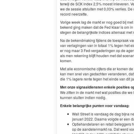
terwijl de SOX index 2,5% moest inleveren. V
we de sessie afsluiten met 0,03% verlies. De
record neerzette.
Vorige week lag de markt er nog goed bij met
bekend ging maken dat de Fed klaar is om in 
stegen de belangrijkste indices allemaal me
Na de bekendmaking tijdens de toespraak van
van verlagingen van in totaal 1% tegen het ein
er nog maar 3 Fed-vergaderingen op de agen
als men rekening blijft houden met dat scenar
komen.
Met alle economische cijfers die er komen 
kan men snel van gedachten veranderen, dat 
die 1% lagere rente tegen het einde van dit ja
Met onze signaaldiensten enkele posities 
We zitten in de markt met wat posities die 
kunnen sluiten indien nodig.
Enkele belangrijke punten voor vandaag:
Wall Street is vandaag de dag bijna 
januari 2022. Daarna volgde er een da
Optiehandelaren en retail beleggers
op de aandelenmarkt na. Dat werd vor