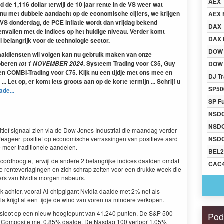
AEX
nd de 1,116 dollar terwijl de 10 jaar rente in de VS weer wat
n nu met dubbele aandacht op de economische cijfers, we krijgen
AEX 
 VS donderdag, de PCE inflatie wordt dan vrijdag bekend
DAX
nvallen met de indices op het huidige niveau. Verder komt
DAX 
 belangrijk voor de technologie sector.
DOW
naaldiensten wil volgen kan nu gebruik maken van onze
roberen
. Systeem Trading voor €35, Guy
tot
1 NOVEM
BER
2024
DOW 
 en COMBI-Trading voor €75. Kijk nu een tijdje met ons mee en
DJ Tr
... Let op, er komt iets groots aan op de korte termijn ... Schrijf u
SP50
ade...
SP F
NSD
NSD
itief signaal zien via de Dow Jones Industrial die maandag verder
eageert positief op economische verrassingen van positieve aard
NSDQ
e meer traditionele aandelen.
BEL2
ordhoogte, terwijl de andere 2 belangrijke indices daalden omdat
CAC
 renteverlagingen en zich schrap zetten voor een drukke week die
ers van Nvidia morgen nabeurs.
jk achter, vooral AI-chipgigant Nvidia daalde met 2% net als
 krijgt al een tijdje de wind van voren na mindere verkopen.
 sloot op een nieuw hoogtepunt van 41.240 punten. De S&P 500
Pod
q Composite met 0,85% daalde. De Nasdaq 100 verloor 1,05%