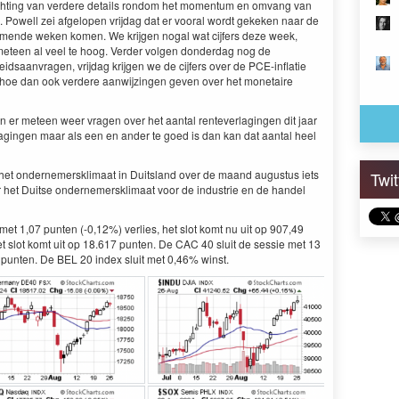
wachting van verdere details rondom het momentum en omvang van
Powell zei afgelopen vrijdag dat er vooral wordt gekeken naar de
mende weken komen. We krijgen nogal wat cijfers deze week,
 meteen al veel te hoog. Verder volgen donderdag nog de
dsaanvragen, vrijdag krijgen we de cijfers over de PCE-inflatie
n hoe dan ook verdere aanwijzingen geven over het monetaire
n er meteen weer vragen over het aantal renteverlagingen dit jaar
agingen maar als een en ander te goed is dan kan dat aantal heel
et ondernemersklimaat in Duitsland over de maand augustus iets
Twi
r het Duitse ondernemersklimaat voor de industrie en de handel
et 1,07 punten (-0,12%) verlies, het slot komt nu uit op 907,49
t slot komt uit op 18.617 punten. De CAC 40 sluit de sessie met 13
 punten. De BEL 20 index sluit met 0,46% winst.