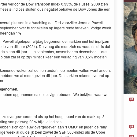
erder verloor de Dow Transport index 0,33%, de Russel 2000 zien
 meeste indices sluiten dus negatief behalve de Dow Jones die een
 overal plussen in afwachting dat Fed voorzitter Jerome Powell
september over te schakelen op lagere rente tarieven. Vorige week
t meer dan 1%.
 Powell afgelopen vrijdag begonnen de markten met het inprijzen
de van dit jaar (2024). De vraag die men zich nu vooral stelt is dat
da staan dit jaar — in september, november en december — dus
io dan zal er op zijn minst 1 keer een verlaging van 0,5% moeten
de komende weken zal een en ander mee moeten vallen want anders
hebben we al meer gezien dit jaar. De markten rekenen vooral op
ar.
opgenomen:
we hebben opgenomen na de stevige rebound. We bekijken waar we
net zo overgewaardeerd als op het hoogtepunt van de markt op 3
ling van pakweg 20% bij alle indices.
 hebben zich opnieuw overgegeven aan “FOMO” en jagen de rally
ige week al duidelijk toen zowel de S&P 500-index als de Cboe