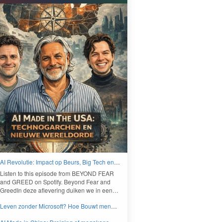
AI Revolutie: Impact op Beurs, Big Tech en
Nieuwe Wereldorde - BEYOND FEAR and
Lis­ten to this episode from
BEYOND
FEAR
GREED
and
GREED
on Spo­ti­fy. Beyond Fear and
Greed­In deze aflev­er­ing duiken we in een…
Leven zonder Microsoft? Hoe Bouwt men
aan een onafhankelijk digitaal Europa -