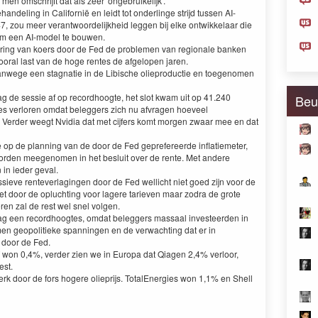
n, men omschrijft dat als zeer 'ongebruikelijk'.
handeling in Californië en leidt tot onderlinge strijd tussen AI-
47, zou meer verantwoordelijkheid leggen bij elke ontwikkelaar die
om een ​​AI-model te bouwen.
ring van koers door de Fed de problemen van regionale banken
oral last van de hoge rentes de afgelopen jaren.
anwege een stagnatie in de Libische olieproductie en toegenomen
g de sessie af op recordhoogte, het slot kwam uit op 41.240
Beu
ces verloren omdat beleggers zich nu afvragen hoeveel
 Verder weegt Nvidia dat met cijfers komt morgen zwaar mee en dat
te op de planning van de door de Fed geprefereerde inflatiemeter,
worden meegenomen in het besluit over de rente. Met andere
 in ieder geval.
ssieve renteverlagingen door de Fed wellicht niet goed zijn voor de
t door de opluchting voor lagere tarieven maar zodra de grote
en zal de rest wel snel volgen.
ag een recordhoogtes, omdat beleggers massaal investeerden in
n geopolitieke spanningen en de verwachting dat er in
 door de Fed.
 won 0,4%, verder zien we in Europa dat Qiagen 2,4% verloor,
est.
erk door de fors hogere olieprijs. TotalEnergies won 1,1% en Shell