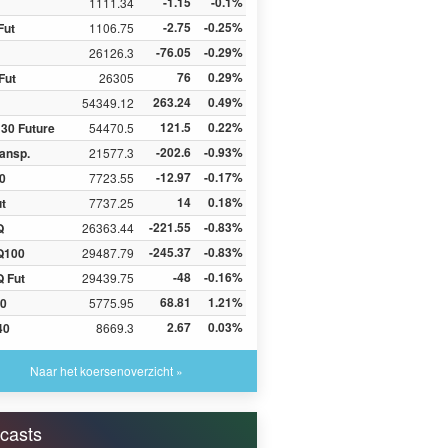
-1.15
-0.1%
1111.34
-2.75
-0.25%
Fut
1106.75
-76.05
-0.29%
26126.3
76
0.29%
Fut
26305
263.24
0.49%
54349.12
121.5
0.22%
30 Future
54470.5
-202.6
-0.93%
ansp.
21577.3
-12.97
-0.17%
0
7723.55
14
0.18%
ut
7737.25
-221.55
-0.83%
Q
26363.44
-245.37
-0.83%
Q100
29487.79
-48
-0.16%
 Fut
29439.75
68.81
1.21%
0
5775.95
2.67
0.03%
40
8669.3
Naar het koersenoverzicht »
casts