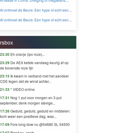
AI Made in China: Dreiging of megakans
BEYOND FEAR and GREED
voor beleggers? - BEYOND FEAR and
AI ontmoet de Beurs: Een hype of echt een
GREED
knaller DEEL 2 - BEYOND FEAR and
AI ontmoet de Beurs: Een hype of echt een
GREED
knaller DEEL 1 - BEYOND FEAR and
GREED
rsbox
23:30
Eh oranje (ipv roze)...
23:29
De AEX ketste vandaag keurig af op
de bovenste roze lijn
23:15
Ik kwam in verband met het aandeel
CDE tegen dat de winst achter...
21:33
* VIDEO online
17:31
Nog 1 put voor morgen en 3 put
september, denk morgen stevige...
17:26
Geduld, geduld, geduld en middelen:
toch weer een positieve dag, was...
17:09
Fors long dow nu @54680 SL 54500
17:02
Brent nu. oooh