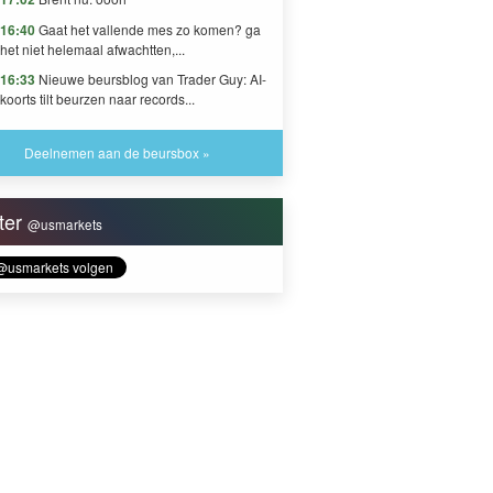
16:40
Gaat het vallende mes zo komen? ga
het niet helemaal afwachtten,...
16:33
Nieuwe beursblog van Trader Guy: AI-
koorts tilt beurzen naar records...
Deelnemen aan de beursbox »
tter
@usmarkets