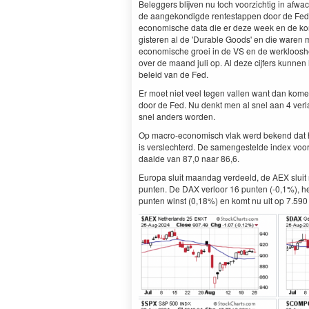
Beleggers blijven nu toch voorzichtig in af
de aangekondigde rentestappen door de Fed. 
economische data die er deze week en de ko
gisteren al de 'Durable Goods' en die waren
economische groei in de VS en de werklooshei
over de maand juli op. Al deze cijfers kunne
beleid van de Fed.
Er moet niet veel tegen vallen want dan kome
door de Fed. Nu denkt men al snel aan 4 verl
snel anders worden.
Op macro-economisch vlak werd bekend dat h
is verslechterd. De samengestelde index voo
daalde van 87,0 naar 86,6.
Europa sluit maandag verdeeld, de AEX sluit m
punten. De DAX verloor 16 punten (-0,1%), he
punten winst (0,18%) en komt nu uit op 7.590