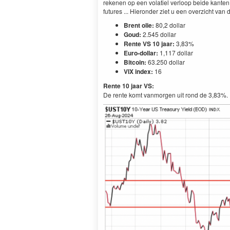
rekenen op een volatiel verloop beide kante
futures ... Hieronder ziet u een overzicht van
Brent olie:
80,2 dollar
Goud:
2.545 dollar
Rente VS 10 jaar:
3,83%
Euro-dollar:
1,117 dollar
Bitcoin:
63.250 dollar
VIX index:
16
Rente 10 jaar VS:
De rente komt vanmorgen uit rond de 3,83%.