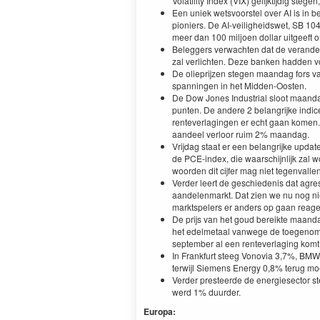
Volatility Index (VIX) gelijktijdig stege
Een uniek wetsvoorstel over AI is in be
pioniers. De AI-veiligheidswet, SB 10
meer dan 100 miljoen dollar uitgeeft 
Beleggers verwachten dat de verande
zal verlichten. Deze banken hadden vo
De olieprijzen stegen maandag fors v
spanningen in het Midden-Oosten.
De Dow Jones Industrial sloot maanda
punten. De andere 2 belangrijke indi
renteverlagingen er echt gaan komen.
aandeel verloor ruim 2% maandag.
Vrijdag staat er een belangrijke upda
de PCE-index, die waarschijnlijk zal 
woorden dit cijfer mag niet tegenvallen
Verder leert de geschiedenis dat agre
aandelenmarkt. Dat zien we nu nog nie
marktspelers er anders op gaan reager
De prijs van het goud bereikte maand
het edelmetaal vanwege de toegenome
september al een renteverlaging komt
In Frankfurt steeg Vonovia 3,7%, BMW
terwijl Siemens Energy 0,8% terug mo
Verder presteerde de energiesector st
werd 1% duurder.
Europa: