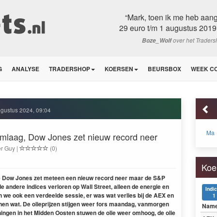
“Mark, toen ik me heb aan
29 euro t/m 1 augustus 2019 
over het Trader
Boze_Wolf
G
ANALYSE
TRADERSHOP
KOERSEN
BEURSBOX
WEEK C
gustus 2024, 09:04
Ma
omlaag, Dow Jones zet nieuw record neer
er Guy |
(0)
Koe
 de Dow Jones zet meteen een nieuw record neer maar de S&P
e andere indices verloren op Wall Street, alleen de energie en
Indi
en we ook een verdeelde sessie, er was wat verlies bij de AEX en
1
n wat. De olieprijzen stijgen weer fors maandag, vanmorgen
Nam
nningen in het Midden Oosten stuwen de olie weer omhoog, de olie