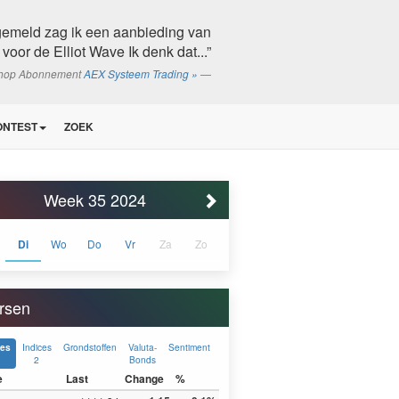
gemeld zag ik een aanbieding van
voor de Elliot Wave Ik denk dat...”
shop Abonnement
AEX Systeem Trading »
ONTEST
ZOEK
Week 35 2024
Di
Wo
Do
Vr
Za
Zo
rsen
Indices
Grondstoffen
Valuta-
Sentiment
ces
2
Bonds
e
Last
Change
%