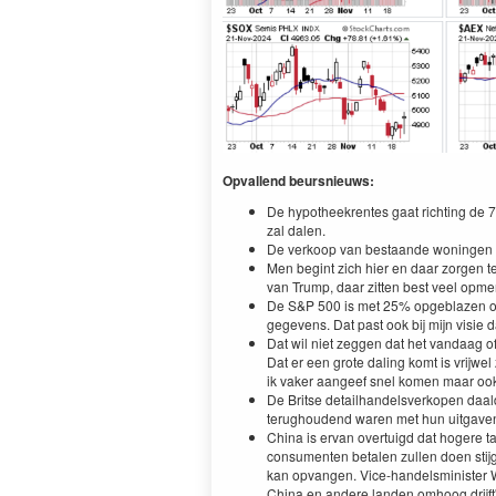
Opvallend beursnieuws:
De hypotheekrentes gaat richting de 7
zal dalen.
De verkoop van bestaande woningen sti
Men begint zich hier en daar zorgen 
van Trump, daar zitten best veel opmerk
De S&P 500 is met 25% opgeblazen o
gegevens. Dat past ook bij mijn visie 
Dat wil niet zeggen dat het vandaag o
Dat er een grote daling komt is vrij
ik vaker aangeef snel komen maar ook 
De Britse detailhandelsverkopen daal
terughoudend waren met hun uitgaven 
China is ervan overtuigd dat hogere ta
consumenten betalen zullen doen stijg
kan opvangen. Vice-handelsminister W
China en andere landen omhoog drijft',