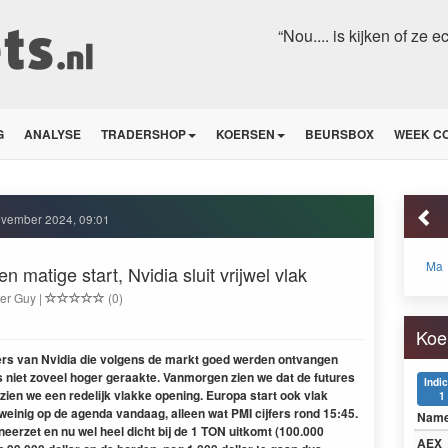
“Nou.... is kijken of ze 
G
ANALYSE
TRADERSHOP
KOERSEN
BEURSBOX
WEEK C
ovember 2024, 09:01
Ma
 matige start, Nvidia sluit vrijwel vlak
er Guy |
(0)
Koe
cijfers van Nvidia die volgens de markt goed werden ontvangen
 niet zoveel hoger geraakte. Vanmorgen zien we dat de futures
Indi
e zien we een redelijk vlakke opening. Europa start ook vlak
1
weinig op de agenda vandaag, alleen wat PMI cijfers rond 15:45.
Nam
 neerzet en nu wel heel dicht bij de 1 TON uitkomt (100.000
AEX