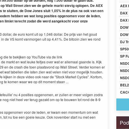
 99.000 dollar op de borden, nog 1.000 dollar te gaan dus.
t op Wall Street zien we de gehele markt stevig oplopen. De AEX
AEX 
 te sluiten, de Dow Jones sluit 1,05% in de plus na ook van een
DAX
 bodem hebben we wat long posities opgenomen voor de leden,
DAX 
 limiet terecht zodat die werd aangekocht voor onze
DOW
dollar, de euro komt uit op 1,046 dollar. De prijs van het goud
DOW 
te in de VS komt vanmorgen uit op 4,41%. De bitcoin zien we rond
DJ Tr
SP50
SP F
 die te bekijken op YouTube via de link
e markt en wat leuke feitjes over wat er allemaal gaande is. Kijk
NSD
29 en de crash die toen plaatsvond op Wall Street. Verder komen er
NSD
t wat tabellen die laten zien wat velen niet voor mogelijk houden.
e kijken in deze video ook naar de "Stock Market Cycles". Kortom,
NSDQ
ing te komen waar we op dit moment staan ...
BEL2
CAC
feuille' nu 4 posities opgenomen, er zullen er meer volgen zodra
oe nog niet heel ver terug gezakt om op te bouwen tot rond de 8-9
ities opgenomen voor de leden, er kwam een momentum om wat
jn, tot nu toe een goeie keuze. Ook november start nu met een
Pod