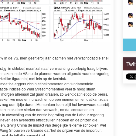
% in de VS, men geeft erbij aan dat men niet verwacht dat die snel
Twi
jgt in oktober, maar zal naar verwachting voorlopig traag blijven.
te maken in de VS nu de plannen worden uitgerold voor de regering
elijke figuren bij met iets op de kerfstok.
mdat beleggers zich niet bekommeren om fundamentele
dat de indices op Wall Street momenteel veel te hoog staan.
f morgen allemaal zal gaan draaien, zo werkt dat niet op de beurs.
wel zeker, we moeten nu wachten op een momentum en dat kan zoals
nog een tijdje duren. Momentum is en blijft het toverwoord daarbij.
den in oktober sterker dan verwacht, omdat consumenten
in afwachting van de eerste begroting van de Labour-regering.
rieven een averechts effect zullen hebben en de prijzen die
en, terwijl China de impact van dergelijke 'externe schokken' wel
ang Shouwen verklaarde dat 'het de prijzen van de import uit
 wat de inflatie aanwakkert.