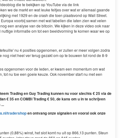
deoblog die te bekijken op YouTube via de link
ken we de markt en wat leuke feitjes over wat er allemaal gaande
elijking met 1929 en de crash die toen plaatsvond op Wall Street.
Europa voorbij samen met wat tabellen die laten zien wat velen
 nog een analyse van de bitcoin. We kijken in deze video ook naar
l nuttige informatie om tot een beeldvorming te komen waar we op
feuille' nu 4 posities opgenomen, er zullen er meer volgen zodra
oe nog niet heel ver terug gezakt om op te bouwen tot rond de 8-9
ities opgenomen voor de leden, er kwam een momentum om wat
jn, tot nu toe een goeie keuze. Ook november start nu met een
teem Trading en Guy Trading kunnen nu voor slechts € 25 via de
n € 35 en COMBI Trading € 50, de kans om u in te schrijven
...
s.nl/tradershop
en ontvang onze signalen en vooral ook onze
nten (0,88%) winst, het slot komt nu uit op 866,13 punten. Steun
punten, later steun rond de 850 en 845 punten.