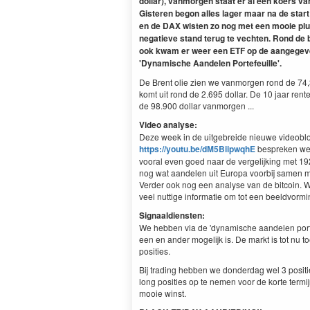
dollar), vanmorgen staat er al een koers van
Gisteren begon alles lager maar na de star
en de DAX wisten zo nog met een mooie plus
negatieve stand terug te vechten. Rond de
ook kwam er weer een ETF op de aangegeven
'Dynamische Aandelen Portefeuille'.
De Brent olie zien we vanmorgen rond de 74,3 
komt uit rond de 2.695 dollar. De 10 jaar ren
de 98.900 dollar vanmorgen ...
Video analyse:
Deze week in de uitgebreide nieuwe videoblog
https://youtu.be/dM5BiipwqhE
bespreken we d
vooral even goed naar de vergelijking met 19
nog wat aandelen uit Europa voorbij samen me
Verder ook nog een analyse van de bitcoin. W
veel nuttige informatie om tot een beeldvorm
Signaaldiensten:
We hebben via de 'dynamische aandelen porte
een en ander mogelijk is. De markt is tot nu t
posities.
Bij trading hebben we donderdag wel 3 pos
long posities op te nemen voor de korte termi
mooie winst.