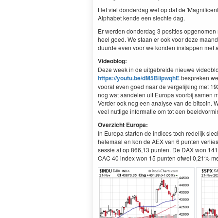
Het viel donderdag wel op dat de 'Magnificent
Alphabet kende een slechte dag.
Er werden donderdag 3 posities opgenomen ro
heel goed. We staan er ook voor deze maand
duurde even voor we konden instappen met a
Videoblog:
Deze week in de uitgebreide nieuwe videoblog
https://youtu.be/dM5BiipwqhE
bespreken we d
vooral even goed naar de vergelijking met 19
nog wat aandelen uit Europa voorbij samen me
Verder ook nog een analyse van de bitcoin. W
veel nuttige informatie om tot een beeldvorm
Overzicht Europa:
In Europa starten de indices toch redelijk sle
helemaal en kon de AEX van 6 punten verlies 
sessie af op 866,13 punten. De DAX won 141 
CAC 40 index won 15 punten ofwel 0,21% met