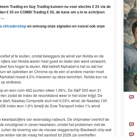
teem Trading en Guy Trading kunnen nu voor slechts € 25 via de
n € 35 en COMBI Trading € 50, de kans om u in te schrijven
...
s.nl/tradershop
en ontvang onze signalen en vooral ook onze
ositief af te sluiten, omdat beleggers de winst van Nvidia en de
cijfers van Nvidia waren heel goed en beter dan werd verwacht,
el fors hoger te sturen. Wat betreft Alphabet is het zo dat het
erium wil opbreken en Chrome op de een of andere manier moet
Alphabet moest 4,5% inleveren op deze berichten. Nvidia kon na
op slotbasis.
rop en won ruim 462 punten ofwel 1,06%. De S&P 500 won 31
en zodat de index de recordstand weer in het vizier krijgt. De
e start, Nasdaq Composite sluit met 0,03% winst, de Nasdaq 100
SOX index won 1,6% terwijl de Dow Transport index 1% winst
de kwartaalcijfers van woensdag nabeurs. De chipmaker overtrof de
ste omzetgroei in zeven kwartalen, omdat het problemen met de
 zullen de levering van de nieuwe vlaggenschip Blackwell-chip wat
 toe leiden dat de vraag het aanbod tot 2026 zal overtreffen.