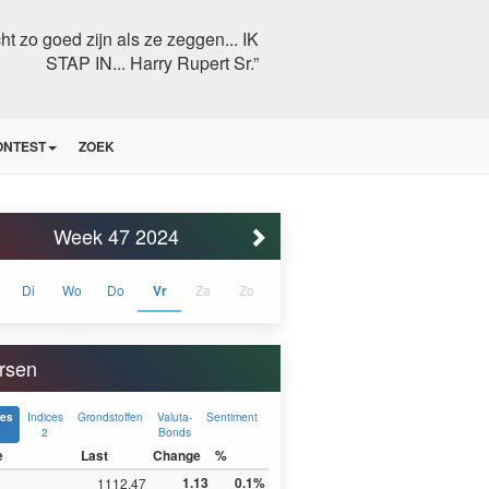
echt zo goed zijn als ze zeggen... IK
STAP IN... Harry Rupert Sr.”
ONTEST
ZOEK
Week 47 2024
Di
Wo
Do
Vr
Za
Zo
rsen
Indices
Grondstoffen
Valuta-
Sentiment
ces
2
Bonds
e
Last
Change
%
1.13
0.1%
1112.47