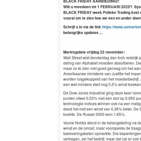
BLACK FRIDAY AANBIEDING!!
Wilt u meedoen tot 1 FEBRUARI 2025?
.
Sys
BLACK FRIDAY week Polleke Trading kost da
vooral om te zien hoe we een en ander doen 
Schrijf u in via de link
https://www.usmarket
belangrijke updates ...
Marktupdate vrijdag 22 november:
Wall Street wist donderdag dan toch redelijk p
daling van Alphabet moesten absorberen. De 
maar zo te zien niet goed genoeg om het aande
Amerikaanse ministerie van Justitie het imp
worden losgekoppeld van het moederbedrijf. 
een wat mindere start nog 0,5% winst boeken 
De Dow Jones Industrial ging deze keer voo
punten ofwel 0,53% met een slot op 5.950 punt
technologie indices winnen ook na een matig
deed het met een winst van 0,36% beter. De 
boekte. De Russel 2000 won 1,65%.
Vooral Nvidia stond in de belangstelling na 
winst en de omzet, maar voorspelde de traag
toeleveringsketen opmerkte. Die beperkingen
vertragen, zei het bedrijf, maar dat zal er ook