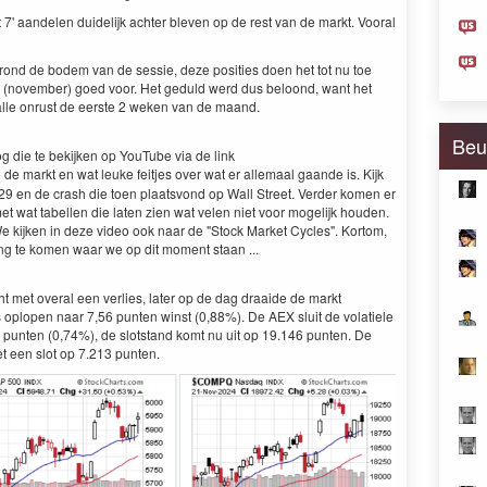
 7' aandelen duidelijk achter bleven op de rest van de markt. Vooral
nd de bodem van de sessie, deze posities doen het tot nu toe
 (november) goed voor. Het geduld werd dus beloond, want het
lle onrust de eerste 2 weken van de maand.
Beu
 die te bekijken op YouTube via de link
e markt en wat leuke feitjes over wat er allemaal gaande is. Kijk
29 en de crash die toen plaatsvond op Wall Street. Verder komen er
t wat tabellen die laten zien wat velen niet voor mogelijk houden.
e kijken in deze video ook naar de "Stock Market Cycles". Kortom,
ing te komen waar we op dit moment staan ...
cht met overal een verlies, later op de dag draaide de markt
oplopen naar 7,56 punten winst (0,88%). De AEX sluit de volatiele
punten (0,74%), de slotstand komt nu uit op 19.146 punten. De
 een slot op 7.213 punten.