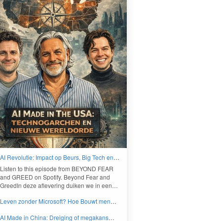
AI Revolutie: Impact op Beurs, Big Tech en
Nieuwe Wereldorde - BEYOND FEAR and
Lis­ten to this episode from
BEYOND
FEAR
GREED
and
GREED
on Spo­ti­fy. Beyond Fear and
Greed­In deze aflev­er­ing duiken we in een…
Leven zonder Microsoft? Hoe Bouwt men
aan een onafhankelijk digitaal Europa -
AI Made in China: Dreiging of megakans
BEYOND FEAR and GREED