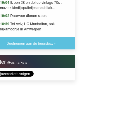
19:04
Ik ben 28 en dol op vintage 70s :
muziek kledij spulletjes meubilair...
19:02
Daarvoor dienen stops
18:59
Tel Aviv, HQ Manhattan, ook
bijkantoortje in Antwerpen
Deelnemen aan de beursbox »
tter
@usmarkets