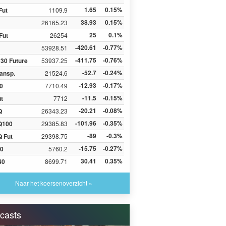
1.65
0.15%
Fut
1109.9
38.93
0.15%
26165.23
25
0.1%
Fut
26254
-420.61
-0.77%
53928.51
-411.75
-0.76%
30 Future
53937.25
-52.7
-0.24%
ansp.
21524.6
-12.93
-0.17%
0
7710.49
-11.5
-0.15%
ut
7712
-20.21
-0.08%
Q
26343.23
-101.96
-0.35%
Q100
29385.83
-89
-0.3%
 Fut
29398.75
-15.75
-0.27%
0
5760.2
30.41
0.35%
40
8699.71
Naar het koersenoverzicht »
casts