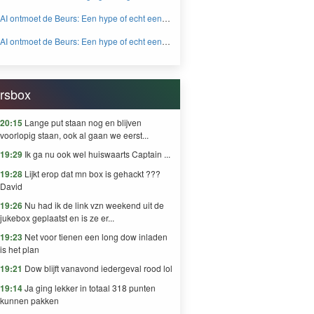
voor beleggers? - BEYOND FEAR and
AI ontmoet de Beurs: Een hype of echt een
GREED
knaller DEEL 2 - BEYOND FEAR and
AI ontmoet de Beurs: Een hype of echt een
GREED
knaller DEEL 1 - BEYOND FEAR and
GREED
rsbox
20:15
Lange put staan nog en blijven
voorlopig staan, ook al gaan we eerst...
19:29
Ik ga nu ook wel huiswaarts Captain ...
19:28
Lijkt erop dat mn box is gehackt ???
David
19:26
Nu had ik de link vzn weekend uit de
jukebox geplaatst en is ze er...
19:23
Net voor tienen een long dow inladen
is het plan
19:21
Dow blijft vanavond iedergeval rood lol
19:14
Ja ging lekker in totaal 318 punten
kunnen pakken