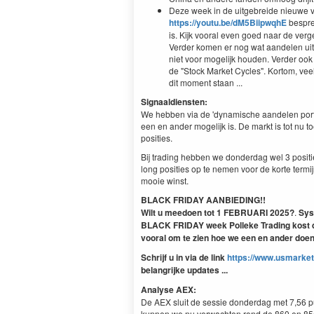
Deze week in de uitgebreide nieuwe vi
https://youtu.be/dM5BiipwqhE
bespre
is. Kijk vooral even goed naar de verg
Verder komen er nog wat aandelen uit 
niet voor mogelijk houden. Verder ook
de "Stock Market Cycles". Kortom, vee
dit moment staan ...
Signaaldiensten:
We hebben via de 'dynamische aandelen porte
een en ander mogelijk is. De markt is tot nu t
posities.
Bij trading hebben we donderdag wel 3 pos
long posities op te nemen voor de korte termi
mooie winst.
BLACK FRIDAY AANBIEDING!!
Wilt u meedoen tot 1 FEBRUARI 2025?
.
Sys
BLACK FRIDAY week Polleke Trading kost da
vooral om te zien hoe we een en ander doen 
Schrijf u in via de link
https://www.usmarket
belangrijke updates ...
Analyse AEX:
De AEX sluit de sessie donderdag met 7,56 pu
kunnen we nu verwachten rond de 860 en 855 