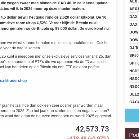
AEX
en die wegen zwaar mee binnen de CAC 40. In de laatste update
pdates wil ik in 2025 meer op deze manier maken.
AEX 
DAX
,5 dollar terwijl het goud rond de 2.620 dollar uitkomt. De 10
mt deze rente uit op 4,52%. Verder blijft de Bitcoin nu al
DAX 
nmorgen zien we de Bitcoin op 93.000 dollar. De euro komt nu
DOW
DOW 
bben we winst kunnen behalen met onze signaaldiensten. Ook het
DJ Tr
ed voor de dag te komen.
SP50
2025 kunt u meedoen met onze exclusieve services vanaf € 25, dan
rbo's, de aandelen of ETF's die we opnemen via de "Dynamische
SP F
et kan handelen op de Bitcoin via een ETF die daar perfect
NSD
NSD
s.nl/tradershop
NSDQ
BEL2
CAC
het jaar, het zal hoe dan ook een zeer positief jaar worden maar
tioneren op 2025. Zou het jaar dan starten met een negatieve toon?
en want dan gaan de beurzen weer open en wordt 2025 opgestart.
Pod