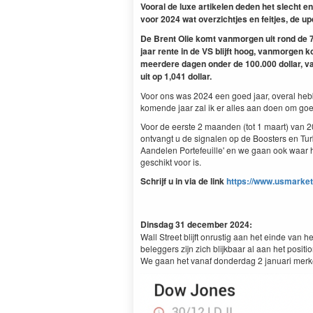
Vooral de luxe artikelen deden het slecht 
voor 2024 wat overzichtjes en feitjes, de u
De Brent Olie komt vanmorgen uit rond de 74
jaar rente in de VS blijft hoog, vanmorgen ko
meerdere dagen onder de 100.000 dollar, va
uit op 1,041 dollar.
Voor ons was 2024 een goed jaar, overal he
komende jaar zal ik er alles aan doen om go
Voor de eerste 2 maanden (tot 1 maart) van 
ontvangt u de signalen op de Boosters en Tu
Aandelen Portefeuille' en we gaan ook waar h
geschikt voor is.
Schrijf u in via de link
https://www.usmarket
Dinsdag 31 december 2024:
Wall Street blijft onrustig aan het einde van 
beleggers zijn zich blijkbaar al aan het posi
We gaan het vanaf donderdag 2 januari merk