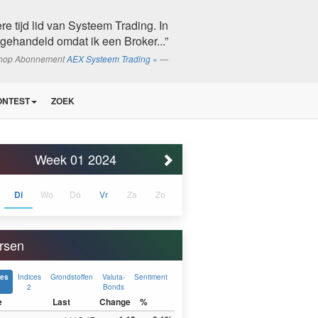
e tijd lid van Systeem Trading. In
 gehandeld omdat ik een Broker...”
shop Abonnement
AEX Systeem Trading »
ONTEST
ZOEK
Week 01 2024
Di
Wo
Do
Vr
Za
Zo
rsen
Indices
Grondstoffen
Valuta-
Sentiment
ces
2
Bonds
e
Last
Change
%