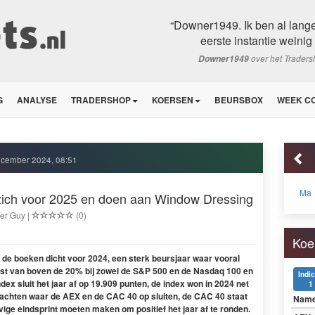
“Downer1949. Ik ben al langer
eerste instantie weinig
over het Trader
Downer1949
G
ANALYSE
TRADERSHOP
KOERSEN
BEURSBOX
WEEK C
ecember 2024, 08:51
Ma
 zich voor 2025 en doen aan Window Dressing
er Guy |
(0)
Koe
de boeken dicht voor 2024, een sterk beursjaar waar vooral
inst van boven de 20% bij zowel de S&P 500 en de Nasdaq 100 en
Indi
ndex sluit het jaar af op 19.909 punten, de index won in 2024 net
1
wachten waar de AEX en de CAC 40 op sluiten, de CAC 40 staat
Nam
vige eindsprint moeten maken om positief het jaar af te ronden.