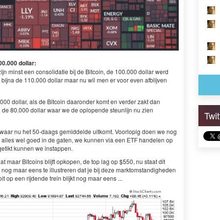
00.000 dollar:
jn minst een consolidatie bij de Bitcoin, de 100.000 dollar werd
bijna de 110.000 dollar maar nu wil men er voor even afblijven
0.000 dollar, als de Bitcoin daaronder komt en verder zakt dan
de 80.000 dollar waar we de oplopende steunlijn nu zien
Twi
ar waar nu het 50-daags gemiddelde uitkomt. Voorlopig doen we nog
k alles wel goed in de gaten, we kunnen via een ETF handelen op
getikt kunnen we instappen.
t maar Bitcoins blijft opkopen, de top lag op $550, nu staat dit
 nog maar eens te illustreren dat je bij deze marktomstandigheden
t op een rijdende trein blijkt nog maar eens ...