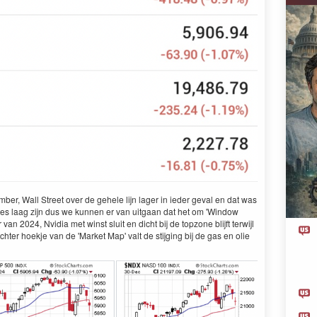
ber, Wall Street over de gehele lijn lager in ieder geval en dat was
umes laag zijn dus we kunnen er van uitgaan dat het om 'Window
van 2024, Nvidia met winst sluit en dicht bij de topzone blijft terwijl
chter hoekje van de 'Market Map' valt de stijging bij de gas en olie