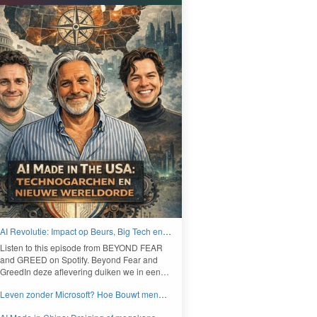
AI Revolutie: Impact op Beurs, Big Tech en
Nieuwe Wereldorde - BEYOND FEAR and
Lis­ten to this episode from
BEYOND
FEAR
GREED
and
GREED
on Spo­ti­fy. Beyond Fear and
Greed­In deze aflev­er­ing duiken we in een…
Leven zonder Microsoft? Hoe Bouwt men
aan een onafhankelijk digitaal Europa -