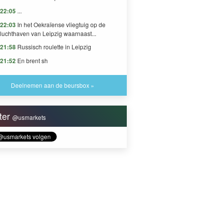
22:05
...
22:03
In het Oekraïense vliegtuig op de
luchthaven van Leipzig waarnaast...
21:58
Russisch roulette in Leipzig
21:52
En brent sh
Deelnemen aan de beursbox »
tter
@usmarkets