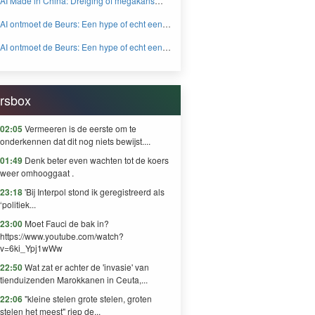
AI Made in China: Dreiging of megakans
BEYOND FEAR and GREED
voor beleggers? - BEYOND FEAR and
AI ontmoet de Beurs: Een hype of echt een
GREED
knaller DEEL 2 - BEYOND FEAR and
AI ontmoet de Beurs: Een hype of echt een
GREED
knaller DEEL 1 - BEYOND FEAR and
GREED
rsbox
02:05
Vermeeren is de eerste om te
onderkennen dat dit nog niets bewijst....
01:49
Denk beter even wachten tot de koers
weer omhooggaat .
23:18
'Bij Interpol stond ik geregistreerd als
‘politiek...
23:00
Moet Fauci de bak in?
https://www.youtube.com/watch?
v=6ki_Ypj1wWw
22:50
Wat zat er achter de 'invasie' van
tienduizenden Marokkanen in Ceuta,...
22:06
"kleine stelen grote stelen, groten
stelen het meest" riep de...