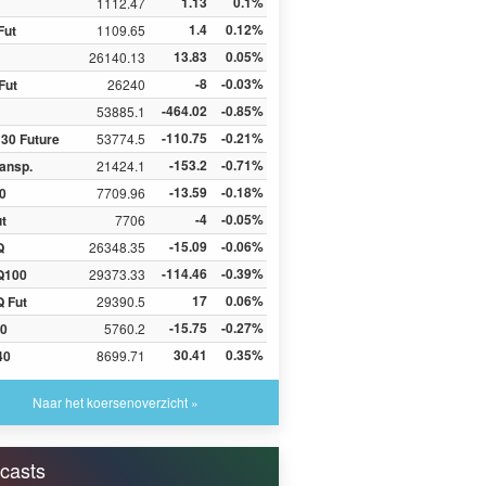
1.13
0.1%
1112.47
1.4
0.12%
Fut
1109.65
13.83
0.05%
26140.13
-8
-0.03%
Fut
26240
-464.02
-0.85%
53885.1
-110.75
-0.21%
30 Future
53774.5
-153.2
-0.71%
ansp.
21424.1
-13.59
-0.18%
0
7709.96
-4
-0.05%
ut
7706
-15.09
-0.06%
Q
26348.35
-114.46
-0.39%
Q100
29373.33
17
0.06%
 Fut
29390.5
-15.75
-0.27%
0
5760.2
30.41
0.35%
40
8699.71
Naar het koersenoverzicht »
casts