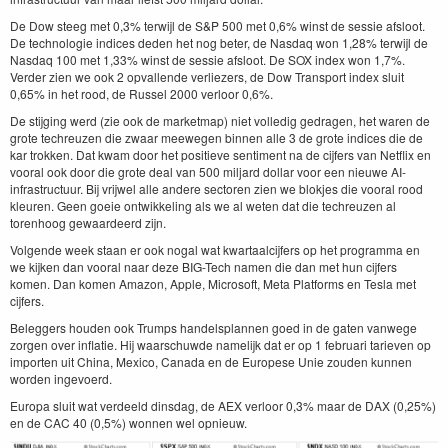
De Dow steeg met 0,3% terwijl de S&P 500 met 0,6% winst de sessie afsloot.
De technologie indices deden het nog beter, de Nasdaq won 1,28% terwijl de
Nasdaq 100 met 1,33% winst de sessie afsloot. De SOX index won 1,7%.
Verder zien we ook 2 opvallende verliezers, de Dow Transport index sluit
0,65% in het rood, de Russel 2000 verloor 0,6%.
De stijging werd (zie ook de marketmap) niet volledig gedragen, het waren de
grote techreuzen die zwaar meewegen binnen alle 3 de grote indices die de
kar trokken. Dat kwam door het positieve sentiment na de cijfers van Netflix en
vooral ook door die grote deal van 500 miljard dollar voor een nieuwe AI-
infrastructuur. Bij vrijwel alle andere sectoren zien we blokjes die vooral rood
kleuren. Geen goeie ontwikkeling als we al weten dat die techreuzen al
torenhoog gewaardeerd zijn.
Volgende week staan er ook nogal wat kwartaalcijfers op het programma en
we kijken dan vooral naar deze BIG-Tech namen die dan met hun cijfers
komen. Dan komen Amazon, Apple, Microsoft, Meta Platforms en Tesla met
cijfers.
Beleggers houden ook Trumps handelsplannen goed in de gaten vanwege
zorgen over inflatie. Hij waarschuwde namelijk dat er op 1 februari tarieven op
importen uit China, Mexico, Canada en de Europese Unie zouden kunnen
worden ingevoerd.
Europa sluit wat verdeeld dinsdag, de AEX verloor 0,3% maar de DAX (0,25%)
en de CAC 40 (0,5%) wonnen wel opnieuw.