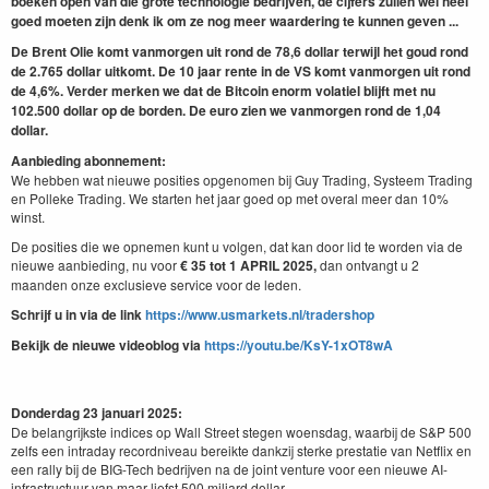
boeken open van die grote technologie bedrijven, de cijfers zullen wel heel
goed moeten zijn denk ik om ze nog meer waardering te kunnen geven ...
De Brent Olie komt vanmorgen uit rond de 78,6 dollar terwijl het goud rond
de 2.765 dollar uitkomt. De 10 jaar rente in de VS komt vanmorgen uit rond
de 4,6%. Verder merken we dat de Bitcoin enorm volatiel blijft met nu
102.500 dollar op de borden. De euro zien we vanmorgen rond de 1,04
dollar.
Aanbieding abonnement:
We hebben wat nieuwe posities opgenomen bij Guy Trading, Systeem Trading
en Polleke Trading. We starten het jaar goed op met overal meer dan 10%
winst.
De posities die we opnemen kunt u volgen, dat kan door lid te worden via de
nieuwe aanbieding, nu voor
€ 35 tot 1 APRIL
2025,
dan ontvangt u 2
maanden onze exclusieve service voor de leden.
Schrijf u in via de link
https://www.usmarkets.nl/tradershop
Bekijk de nieuwe videoblog via
https://youtu.be/KsY-1xOT8wA
Donderdag 23 januari 2025:
De belangrijkste indices op Wall Street stegen woensdag, waarbij de S&P 500
zelfs een intraday recordniveau bereikte dankzij sterke prestatie van Netflix en
een rally bij de BIG-Tech bedrijven na de joint venture voor een nieuwe AI-
infrastructuur van maar liefst 500 miljard dollar.