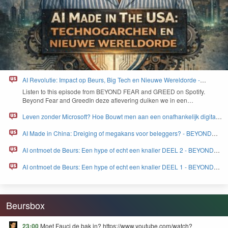
AI Revolutie: Impact op Beurs, Big Tech en Nieuwe Wereldorde -
BEYOND FEAR and GREED
Lis­ten to this episode from
BEYOND
FEAR
and
GREED
on Spo­ti­fy.
Beyond Fear and Greed­In deze aflev­er­ing duiken we in een…
Leven zonder Microsoft? Hoe Bouwt men aan een onafhankelijk digitaal
Europa - BEYOND FEAR and GREED
AI Made in China: Dreiging of megakans voor beleggers? - BEYOND
FEAR and GREED
AI ontmoet de Beurs: Een hype of echt een knaller DEEL 2 - BEYOND
FEAR and GREED
AI ontmoet de Beurs: Een hype of echt een knaller DEEL 1 - BEYOND
FEAR and GREED
Beursbox
23:00
Moet Fauci de bak in? https://www.youtube.com/watch?