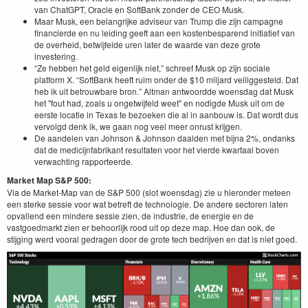
van ChatGPT, Oracle en SoftBank zonder de CEO Musk.
Maar Musk, een belangrijke adviseur van Trump die zijn campagne
financierde en nu leiding geeft aan een kostenbesparend initiatief van
de overheid, betwijfelde uren later de waarde van deze grote
investering.
“Ze hebben het geld eigenlijk niet,” schreef Musk op zijn sociale
platform X. “SoftBank heeft ruim onder de $10 miljard veiliggesteld. Dat
heb ik uit betrouwbare bron.” Altman antwoordde woensdag dat Musk
het "fout had, zoals u ongetwijfeld weet" en nodigde Musk uit om de
eerste locatie in Texas te bezoeken die al in aanbouw is. Dat wordt dus
vervolgd denk ik, we gaan nog veel meer onrust krijgen.
De aandelen van Johnson & Johnson daalden met bijna 2%, ondanks
dat de medicijnfabrikant resultaten voor het vierde kwartaal boven
verwachting rapporteerde.
Market Map S&P 500:
Via de Market-Map van de S&P 500 (slot woensdag) zie u hieronder meteen
een sterke sessie voor wat betreft de technologie. De andere sectoren laten
opvallend een mindere sessie zien, de industrie, de energie en de
vastgoedmarkt zien er behoorlijk rood uit op deze map. Hoe dan ook, de
stijging werd vooral gedragen door de grote tech bedrijven en dat is niet goed.