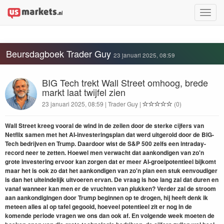
Toggle
naviga
Beursdagboek Trader Guy
23 januari 2025, 08:59
BIG Tech trekt Wall Street omhoog, brede
markt laat twijfel zien
23 januari 2025, 08:59 | Trader Guy |
(0)
Wall Street kreeg vooral de wind in de zeilen door de sterke cijfers van
Netflix samen met het AI-investeringsplan dat werd uitgerold door de BIG-
Tech bedrijven en Trump.
Daardoor wist de S&P 500 zelfs een intraday-
record neer te zetten. Hoewel men verwacht dat aankondigen van zo'n
grote investering ervoor kan zorgen dat er meer AI-groeipotentieel bijkomt
maar het is ook zo dat het aankondigen van zo'n plan een stuk eenvoudiger
is dan het uiteindelijk uitvoeren ervan. De vraag is hoe lang zal dat duren en
vanaf wanneer kan men er de vruchten van plukken? Verder zal de stroom
aan aankondigingen door Trump beginnen op te drogen, hij heeft denk ik
meteen alles al op tafel gegooid, hoeveel potentieel zit er nog in de
komende periode vragen we ons dan ook af. En volgende week moeten de