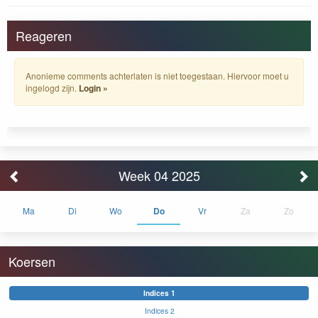
Reageren
Anonieme comments achterlaten is niet toegestaan. Hiervoor moet u
ingelogd zijn.
Login »
Week 04 2025
Ma
Di
Wo
Do
Vr
Za
Zo
Koersen
Indices 1
Indices 2