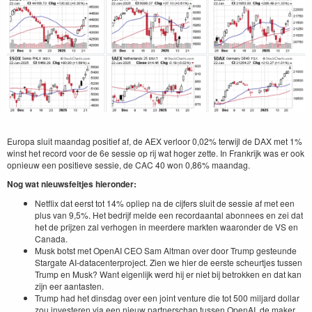
Europa sluit maandag positief af, de AEX verloor 0,02% terwijl de DAX met 1%
winst het record voor de 6e sessie op rij wat hoger zette. In Frankrijk was er ook
opnieuw een positieve sessie, de CAC 40 won 0,86% maandag.
Nog wat nieuwsfeitjes hieronder:
Netflix dat eerst tot 14% opliep na de cijfers sluit de sessie af met een
plus van 9,5%. Het bedrijf melde een recordaantal abonnees en zei dat
het de prijzen zal verhogen in meerdere markten waaronder de VS en
Canada.
Musk botst met OpenAI CEO Sam Altman over door Trump gesteunde
Stargate AI-datacenterproject. Zien we hier de eerste scheurtjes tussen
Trump en Musk? Want eigenlijk werd hij er niet bij betrokken en dat kan
zijn eer aantasten.
Trump had het dinsdag over een joint venture die tot 500 miljard dollar
zou investeren via een nieuw partnerschap tussen OpenAI, de maker