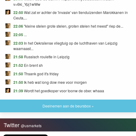
v=6ki_Ypj1wWw
22:50
Wat zat er achter de 'invasie' van tienduizenden Marokkanen in
Ceuta,...
22:06
"kleine stelen grote stelen, groten stelen het meest" riep de...
22:05
...
22:03
In het Oekraïense vliegtuig op de luchthaven van Leipzig
waarnaast...
21:58
Russisch roulette in Leipzig
21:52
En brent sh
21:50
Thsank god it's friday
21:50
Ik heb wat long dow mee voor morgen
21:39
Wordt het goedkoper voor toonw de ober. whaaa
Deelnemen aan de beursbox »
Twitter
@usmarkets