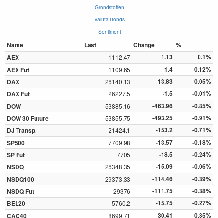
Grondstoffen
Valuta-Bonds
Sentiment
Name
Last
Change
%
1.13
0.1%
AEX
1112.47
1.4
0.12%
AEX Fut
1109.65
13.83
0.05%
DAX
26140.13
-1.5
-0.01%
DAX Fut
26227.5
-463.96
-0.85%
DOW
53885.16
-493.25
-0.91%
DOW 30 Future
53855.75
-153.2
-0.71%
DJ Transp.
21424.1
-13.57
-0.18%
SP500
7709.98
-18.5
-0.24%
SP Fut
7705
-15.09
-0.06%
NSDQ
26348.35
-114.46
-0.39%
NSDQ100
29373.33
-111.75
-0.38%
NSDQ Fut
29376
-15.75
-0.27%
BEL20
5760.2
30.41
0.35%
CAC40
8699.71