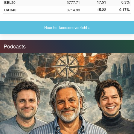
17.51
0.3%
BEL20
5777.71
15.22
0.17%
CAC40
8714.93
Naar het koersenoverzicht »
Podcasts