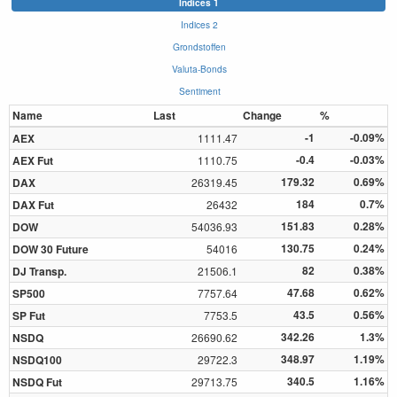
Indices 1
Indices 2
Grondstoffen
Valuta-Bonds
Sentiment
Name
Last
Change
%
-1
-0.09%
AEX
1111.47
-0.4
-0.03%
AEX Fut
1110.75
179.32
0.69%
DAX
26319.45
184
0.7%
DAX Fut
26432
151.83
0.28%
DOW
54036.93
130.75
0.24%
DOW 30 Future
54016
82
0.38%
DJ Transp.
21506.1
47.68
0.62%
SP500
7757.64
43.5
0.56%
SP Fut
7753.5
342.26
1.3%
NSDQ
26690.62
348.97
1.19%
NSDQ100
29722.3
340.5
1.16%
NSDQ Fut
29713.75