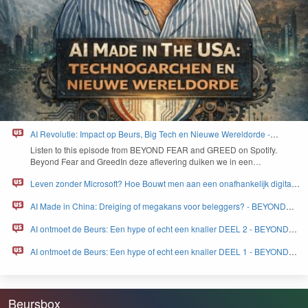
AI Revolutie: Impact op Beurs, Big Tech en Nieuwe Wereldorde -
BEYOND FEAR and GREED
Lis­ten to this episode from
BEYOND
FEAR
and
GREED
on Spo­ti­fy.
Beyond Fear and Greed­In deze aflev­er­ing duiken we in een…
Leven zonder Microsoft? Hoe Bouwt men aan een onafhankelijk digitaal
Europa - BEYOND FEAR and GREED
AI Made in China: Dreiging of megakans voor beleggers? - BEYOND
FEAR and GREED
AI ontmoet de Beurs: Een hype of echt een knaller DEEL 2 - BEYOND
FEAR and GREED
AI ontmoet de Beurs: Een hype of echt een knaller DEEL 1 - BEYOND
FEAR and GREED
Beursbox