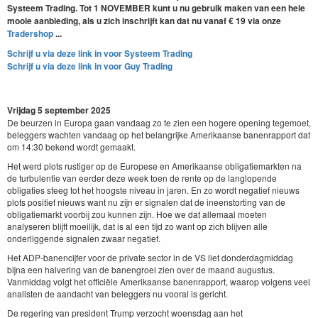
Systeem Trading. Tot 1 NOVEMBER kunt u nu gebruik maken van een hele
mooie aanbieding, als u zich inschrijft kan dat nu vanaf € 19 via onze
Tradershop
...
Schrijf u via deze link in voor Systeem Trading
Schrijf u via deze link in voor Guy Trading
Vrijdag 5 september 2025
De beurzen in Europa gaan vandaag zo te zien een hogere opening tegemoet,
beleggers wachten vandaag op het belangrijke Amerikaanse banenrapport dat
om 14:30 bekend wordt gemaakt.
Het werd plots rustiger op de Europese en Amerikaanse obligatiemarkten na
de turbulentie van eerder deze week toen de rente op de langlopende
obligaties steeg tot het hoogste niveau in jaren. En zo wordt negatief nieuws
plots positief nieuws want nu zijn er signalen dat de ineenstorting van de
obligatiemarkt voorbij zou kunnen zijn. Hoe we dat allemaal moeten
analyseren blijft moeilijk, dat is al een tijd zo want op zich blijven alle
onderliggende signalen zwaar negatief.
Het ADP-banencijfer voor de private sector in de VS liet donderdagmiddag
bijna een halvering van de banengroei zien over de maand augustus.
Vanmiddag volgt het officiële Amerikaanse banenrapport, waarop volgens veel
analisten de aandacht van beleggers nu vooral is gericht.
De regering van president Trump verzocht woensdag aan het