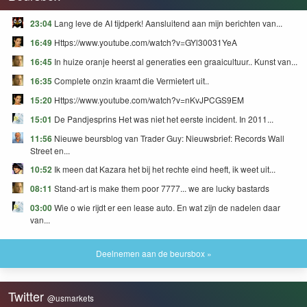
23:04
Lang leve de AI tijdperk! Aansluitend aan mijn berichten van...
16:49
Https://www.youtube.com/watch?v=GYl30031YeA
16:45
In huize oranje heerst al generaties een graaicultuur.. Kunst van...
16:35
Complete onzin kraamt die Vermietert uit..
15:20
Https://www.youtube.com/watch?v=nKvJPCGS9EM
15:01
De Pandjesprins Het was niet het eerste incident. In 2011...
11:56
Nieuwe beursblog van Trader Guy: Nieuwsbrief: Records Wall
Street en...
10:52
Ik meen dat Kazara het bij het rechte eind heeft, ik weet uit...
08:11
Stand-art is make them poor 7777... we are lucky bastards
03:00
Wie o wie rijdt er een lease auto. En wat zijn de nadelen daar
van...
Deelnemen aan de beursbox »
Twitter
@usmarkets