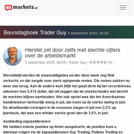
Toggle
naviga
Beursdagboek Trader Guy
5 september 2025, 08:29
Herstel zet door zelfs met slechte cijfers
over de arbeidsmarkt
5 september 2025, 08:29 | Trader Guy |
(0)
Wereldwijd werden de staatsobligaties eerder deze week nog flink
verkocht, en dat zorgde voor sterk oplopende rentes. Die rentes zakken nu
weer wat terug. Aan de andere kant blijft het goud dicht bij het recordniveau
uitkomen met 3.415 dollar, dat wil zeggen dat de onzekerheden wat betreft
de markten blijven aanhouden. Wat ook opviel was dat het Amerikaanse
handelstekort behoorlijk steeg in juli, dat komt na de sterke daling in juni.
De detailhandel verkopen in de eurozone stegen in juli met 2,2% op
jaarbasis, dat was een minder sterke groei dan de 3,5% in juni.
Aanbieding signaaldiensten:
We
hebben enkele posities op limiet aangekocht, d
e posities kunt u
allemaal volgen via de signaaldiensten Guy Trading, Polleke Trading en