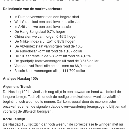
De indicatie van de markt voorbeurs:
In Europa verwacht men een hogere start
Wall Street laat een positieve indicatie zien
In Azië zien we een positieve sessie
De Hang Seng staat 0,7% hoger
China zien we vanmorgen 0,45% hoger
De Nikkei index sluit zo'n 0,85% hoger
De VIX-index staat vanmorgen rond de 16,5
De euro/dollar komt uit rond de 1,167 dollar
De 10 jaar rente in de VS komt uit rond de 4,15%
De goudprijs komt vanmorgen uit rond de 3.615 dollar
Voor een vat Brent olie betaalt men nu 66,9 dollar
Bitcoin komt vanmorgen uit op 111.700 dollar
Analyse Nasdaq 100:
Algemene Trend:
De Nasdaq 100 bevindt zich nog altijd in een opwaartse trend wat betreft de
langere termijn. Toch zijn er ook de nodige onzekerheden want de volatiliteit
begint nu toch weer toe te nemen. Dat komt vooral door de economische
onzekerheden en de signalen dat de overwaardering beangstigend blijft en dat
vooral bij de BIG-tech bedrijven.
Korte Termijn:
De Nasdaq 100 lijkt zich dan toch weer uit de correctiefase te wringen met nu
voor de 2e sessie op rij herstel. De index komt nu rond de volgende weerstand