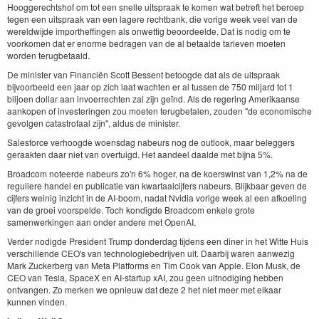
Hooggerechtshof om tot een snelle uitspraak te komen wat betreft het beroep
tegen een uitspraak van een lagere rechtbank, die vorige week veel van de
wereldwijde importheffingen als onwettig beoordeelde. Dat is nodig om te
voorkomen dat er enorme bedragen van de al betaalde tarieven moeten
worden terugbetaald.
De minister van Financiën Scott Bessent betoogde dat als de uitspraak
bijvoorbeeld een jaar op zich laat wachten er al tussen de 750 miljard tot 1
biljoen dollar aan invoerrechten zal zijn geïnd. Als de regering Amerikaanse
aankopen of investeringen zou moeten terugbetalen, zouden "de economische
gevolgen catastrofaal zijn", aldus de minister.
Salesforce verhoogde woensdag nabeurs nog de outlook, maar beleggers
geraakten daar niet van overtuigd. Het aandeel daalde met bijna 5%.
Broadcom noteerde nabeurs zo'n 6% hoger, na de koerswinst van 1,2% na de
reguliere handel en publicatie van kwartaalcijfers nabeurs. Blijkbaar geven de
cijfers weinig inzicht in de AI-boom, nadat Nvidia vorige week al een afkoeling
van de groei voorspelde. Toch kondigde Broadcom enkele grote
samenwerkingen aan onder andere met OpenAI.
Verder nodigde President Trump donderdag tijdens een diner in het Witte Huis
verschillende CEO's van technologiebedrijven uit. Daarbij waren aanwezig
Mark Zuckerberg van Meta Platforms en Tim Cook van Apple. Elon Musk, de
CEO van Tesla, SpaceX en AI-startup xAI, zou geen uitnodiging hebben
ontvangen. Zo merken we opnieuw dat deze 2 het niet meer met elkaar
kunnen vinden.