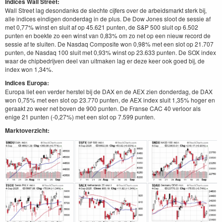
Indices Wall Street
:
Wall Street lag desondanks de slechte cijfers over de arbeidsmarkt sterk bij,
alle indices eindigen donderdag in de plus. De Dow Jones sloot de sessie af
met 0,77% winst en sluit af op 45.621 punten, de S&P 500 sluit op 6.502
punten en boekte zo een winst van 0,83% om zo net op een nieuw record de
sessie af te sluiten. De Nasdaq Composite won 0,98% met een slot op 21.707
punten, de Nasdaq 100 sluit met 0,93% winst op 23.633 punten. De SOX index
waar de chipbedrijven deel van uitmaken lag er deze keer ook goed bij, de
index won 1,34%.
Indices Europa:
Europa liet een verder herstel bij de DAX en de AEX zien donderdag, de DAX
won 0,75% met een slot op 23.770 punten, de AEX index sluit 1,35% hoger en
geraakt zo weer net boven de 900 punten. De Franse CAC 40 verloor als
enige 21 punten (-0,27%) met een slot op 7.599 punten.
Marktoverzicht: