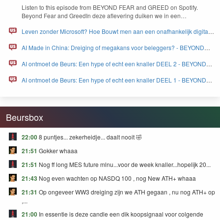
BEYOND FEAR and GREED
Lis­ten to this episode from
BEYOND
FEAR
and
GREED
on Spo­ti­fy.
Beyond Fear and Greed­In deze aflev­er­ing duiken we in een…
Leven zonder Microsoft? Hoe Bouwt men aan een onafhankelijk digitaal
Europa - BEYOND FEAR and GREED
AI Made in China: Dreiging of megakans voor beleggers? - BEYOND
FEAR and GREED
AI ontmoet de Beurs: Een hype of echt een knaller DEEL 2 - BEYOND
FEAR and GREED
AI ontmoet de Beurs: Een hype of echt een knaller DEEL 1 - BEYOND
FEAR and GREED
Beursbox
22:00
8 puntjes... zekerheidje... daalt nooit 🤣
21:51
Gokker whaaa
21:51
Nog ff long MES future mlnu...voor de week knaller...hopelijk 20...
21:43
Nog even wachten op NASDQ 100 , nog New ATH+ whaaa
21:31
Op ongeveer WW3 dreiging zijn we ATH gegaan , nu nog ATH+ op
,...
21:00
In essentie is deze candle een dik koopsignaal voor colgende