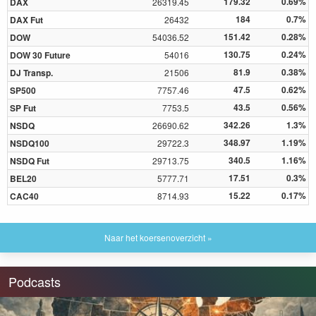
179.32
0.69%
DAX
26319.45
184
0.7%
DAX Fut
26432
151.42
0.28%
DOW
54036.52
130.75
0.24%
DOW 30 Future
54016
81.9
0.38%
DJ Transp.
21506
47.5
0.62%
SP500
7757.46
43.5
0.56%
SP Fut
7753.5
342.26
1.3%
NSDQ
26690.62
348.97
1.19%
NSDQ100
29722.3
340.5
1.16%
NSDQ Fut
29713.75
17.51
0.3%
BEL20
5777.71
15.22
0.17%
CAC40
8714.93
Naar het koersenoverzicht »
Podcasts