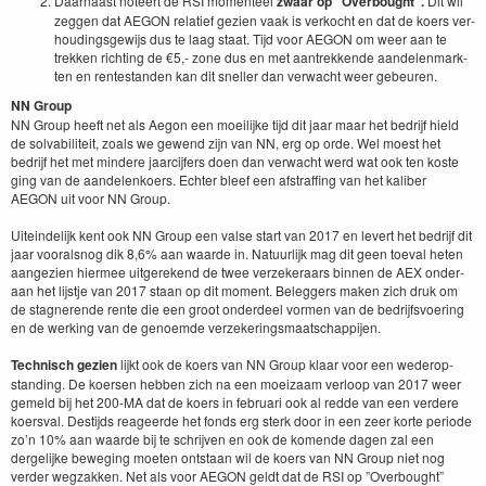
Daar­naast noteert de
RSI
momenteel
zwaar op
”
Over­bought”.
Dit wil
zeggen dat
AEGON
relatief gezien vaak is verkocht en dat de koers ver­
houd­ings­gewi­js dus te laag staat. Tijd voor
AEGON
om weer aan te
trekken richt­ing de €
5
,- zone dus en met aantrekkende aan­de­len­mark­
ten en rente­s­tanden kan dit sneller dan verwacht weer gebeuren.
NN
Group
NN
Group heeft net als Aegon een moeil­ijke tijd dit jaar maar het bedri­jf hield
de solv­abiliteit, zoals we gewend zijn van
NN
, erg op orde. Wel moest het
bedri­jf het met min­dere jaar­ci­jfers doen dan verwacht werd wat ook ten koste
ging van de aan­de­lenko­ers. Echter bleef een afs­traf­fing van het kaliber
AEGON
uit voor
NN
Group.
Uitein­delijk kent ook
NN
Group een valse start van
2017
en lev­ert het bedri­jf dit
jaar vooral­snog dik
8
,
6
% aan waarde in. Natu­urlijk mag dit geen toe­val het­en
aangezien hier­mee uit­gerek­end de twee verzek­er­aars bin­nen de
AEX
onder­
aan het lijst­je van
2017
staan op dit moment. Beleg­gers mak­en zich druk om
de stag­nerende rente die een groot onderdeel vor­men van de bedri­jfsvo­er­ing
en de werk­ing van de genoemde verzek­er­ings­maatschap­pi­jen.
Tech­nisch gezien
lijkt ook de koers van
NN
Group klaar voor een wederop­
stand­ing. De koersen hebben zich na een moeiza­am ver­loop van
2017
weer
gemeld bij het
200
-MA
dat de koers in feb­ru­ari ook al red­de van een verdere
koersval. Des­ti­jds reageerde het fonds erg sterk door in een zeer korte peri­ode
zo’n
10
% aan waarde bij te schri­jven en ook de komende dagen zal een
dergelijke beweg­ing moeten ontstaan wil de koers van
NN
Group niet nog
verder wegza­kken. Net als voor
AEGON
geldt dat de
RSI
op
”
Over­bought”