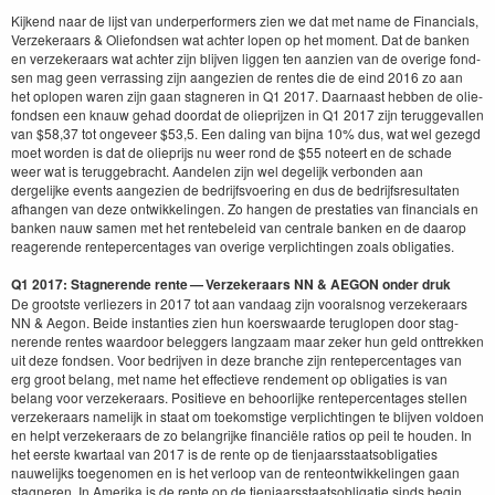
Kijk­end naar de lijst van under­per­form­ers zien we dat met name de Finan­cials,
Verzek­er­aars
&
Olie­fond­sen wat achter lopen op het moment. Dat de banken
en verzek­er­aars wat achter zijn bli­jven liggen ten aanzien van de overige fond­
sen mag geen ver­rass­ing zijn aangezien de rentes die de eind
2016
zo aan
het oplopen waren zijn gaan stag­neren in
Q
1
2017
. Daar­naast hebben de olie­
fond­sen een knauw gehad door­dat de oliepri­jzen in
Q
1
2017
zijn teruggevallen
van $
58
,
37
tot ongeveer $
53
,
5
. Een dal­ing van bij­na
10
% dus, wat wel gezegd
moet wor­den is dat de oliepri­js nu weer rond de $
55
noteert en de schade
weer wat is terugge­bracht. Aan­de­len zijn wel degelijk ver­bon­den aan
dergelijke events aangezien de bedri­jfsvo­er­ing en dus de bedri­jf­s­re­sul­tat­en
afhangen van deze ontwik­kelin­gen. Zo hangen de presta­ties van finan­cials en
banken nauw samen met het rente­beleid van cen­trale banken en de daarop
rea­gerende rente­per­cent­ages van overige ver­plichtin­gen zoals oblig­aties.
Q
1
2017
: Stag­nerende rente — Verzek­er­aars
NN
&
AEGON
onder druk
De groot­ste ver­liez­ers in
2017
tot aan van­daag zijn vooral­snog verzek­er­aars
NN
&
Aegon. Bei­de instanties zien hun koer­swaarde teruglopen door stag­
nerende rentes waar­door beleg­gers langza­am maar zek­er hun geld ont­trekken
uit deze fond­sen. Voor bedri­jven in deze branche zijn rente­per­cent­ages van
erg groot belang, met name het effec­tieve ren­de­ment op oblig­aties is van
belang voor verzek­er­aars. Posi­tieve en behoor­lijke rente­per­cent­ages stellen
verzek­er­aars namelijk in staat om toekom­stige ver­plichtin­gen te bli­jven vol­doen
en helpt verzek­er­aars de zo belan­grijke finan­ciële ratios op peil te houden. In
het eerste kwartaal van
2017
is de rente op de tien­jaarsstaat­soblig­aties
nauwelijks toegenomen en is het ver­loop van de renteon­twik­kelin­gen gaan
stag­neren. In Ameri­ka is de rente op de tien­jaarsstaat­soblig­atie sinds begin