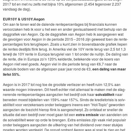
2017
tot en met nu zelfs met bij­na
10
% afgenomen (
2
.
454
tegen­over
2
.
237
van­daag de dag).
EUR
10
Y
&
US
10
Y
:
Aegon
Om aan te tonen wat de dal­ende rente­per­cent­ages bij finan­cials kun­nen
veroorza­k­en heb ik voor u het een en ander gevi­su­aliseerd met behulp van de
dag­grafiek van Aegon. Op de dag­grafiek van Aegon heb ik aangegeven wat
de gevol­gen voor Aegon in de peri­ode
2015
–
2016
zijn geweest toen de rente­
per­cent­ages fors terugliepen. Zoals u kunt zien in boven­staande grafiek liepen
de rentes des­ti­jds flink terug. In Ameri­ka viel de
10
Y
rente terug van
2
,
5
tot
1
,
3
ter­wi­jl de
10
Y
rente in Europa terugviel van
1
tot onder de nul­li­jn. De dal­ing van
de rente, die in Europa zo’n
120
% kelderde, betek­ende voor de koers van
Aegon niet veel goeds. Aegon viel in die peri­ode terug van €
6
,
7
naar de
absolute bodem van de afgelopen paar jaar rond de €
3
,
een dal­ing van maar
lief­st
55
%.
Aegon is in
2017
tot nog toe de groot­ste ver­liez­er en heeft ruim
12
,
5
% aan
waarde mogen inlev­eren. Dit heeft echter niet alle­maal te mak­en met de stag­
nerende rente­per­cent­ages aangezien het bedri­jf ook haar
solv­abiliteit
naar
bene­den moest bijstellen van
159
% naar
157
%. Sinds de kredi­et­cri­sis is solv­
abiliteit voor verzek­er­aars onder beleg­gers ineens een
”
Hot-Top­ic” gewor­den
aangezien de toezicht hierop flink is aangescherpt. Zo ontstaat er sneller de
sit­u­atie dat een bedri­jf over moet gaan tot een
extra emissie
van aan­de­len om
de solv­abiliteit weer op orde te bren­gen. Extra emissies zijn vaak niet pop­u­lair
onder beleg­gers aangezien de uitk­er­ing van het div­i­dend over meer stuk­jes
moeten wor­den verdeeld. De onrust omtrent Aegon was al snel te zien en het