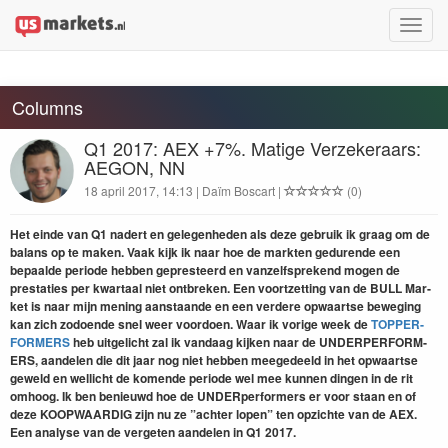
Toggle
naviga
Columns
Q1 2017: AEX +7%. Matige Verzekeraars:
AEGON, NN
18 april 2017, 14:13 | Daïm Boscart |
(0)
Het einde van
Q
1
nadert en gele­gen­heden als deze gebruik ik graag om de
bal­ans op te mak­en. Vaak kijk ik naar hoe de mark­ten gedurende een
bepaalde peri­ode hebben gepresteerd en vanzelf­sprek­end mogen de
presta­ties per kwartaal niet ont­breken. Een voortzetting van de
BULL
Mar­
ket is naar mijn mening aanstaande en een verdere opwaartse beweg­ing
kan zich zodoende snel weer voor­doen. Waar ik vorige week de
TOP­PER­
FORM­ERS
heb uit­gelicht zal ik van­daag kijken naar de
UNDER­PER­FORM­
ERS
, a
ande­len die dit jaar nog niet hebben meegedeeld in het opwaartse
geweld en wellicht de komende peri­ode wel mee kun­nen din­gen in de rit
omhoog.
Ik ben benieuwd hoe de UNDER­per­form­ers er voor staan en of
deze
KOOP­WAARDIG
zijn nu ze
”
achter lopen” ten opzichte van de
AEX
.
Een analyse van de ver­geten aan­de­len in
Q
1
2017
.