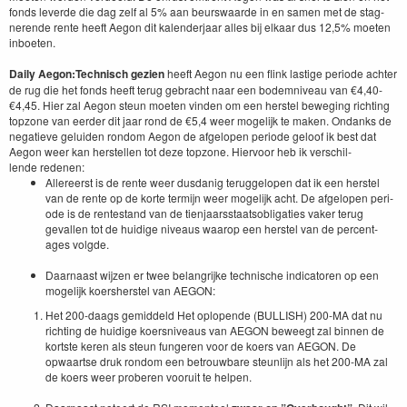
fonds leverde die dag zelf al
5
% aan beur­swaarde in en samen met de stag­
nerende rente heeft Aegon dit kalen­der­jaar alles bij elka­ar dus
12
,
5
% moeten
inboeten.
Dai­ly Aegon:
Tech­nisch gezien
heeft Aegon nu een flink lastige peri­ode achter
de rug die het fonds heeft terug gebracht naar een bodem­niveau van €
4
,
40
-
€
4
,
45
. Hier zal Aegon ste­un moeten vin­den om een her­s­tel beweg­ing richt­ing
top­zone van eerder dit jaar rond de €
5
,
4
weer mogelijk te mak­en. Ondanks de
negatieve gelu­iden ron­dom Aegon de afgelopen peri­ode geloof ik best dat
Aegon weer kan her­stellen tot deze top­zone. Hier­voor heb ik ver­schil­
lende redenen:
Allereerst is de rente weer dus­danig teruggelopen dat ik een her­s­tel
van de rente op de korte ter­mi­jn weer mogelijk acht. De afgelopen peri­
ode is de rente­s­tand van de tien­jaarsstaat­soblig­aties vak­er terug
gevallen tot de huidi­ge niveaus waarop een her­s­tel van de per­cent­
ages volgde.
Daar­naast wijzen er twee belan­grijke tech­nis­che indi­ca­toren op een
mogelijk koer­sh­er­s­tel van
AEGON
:
Het
200
-daags gemid­deld Het oplopende (
BULL­ISH
)
200
-MA
dat nu
richt­ing de huidi­ge koer­sniveaus van
AEGON
beweegt zal bin­nen de
kort­ste keren als ste­un fun­geren voor de koers van
AEGON
. De
opwaartse druk ron­dom een betrouw­bare ste­un­li­jn als het
200
-MA
zal
de koers weer proberen vooruit te helpen.