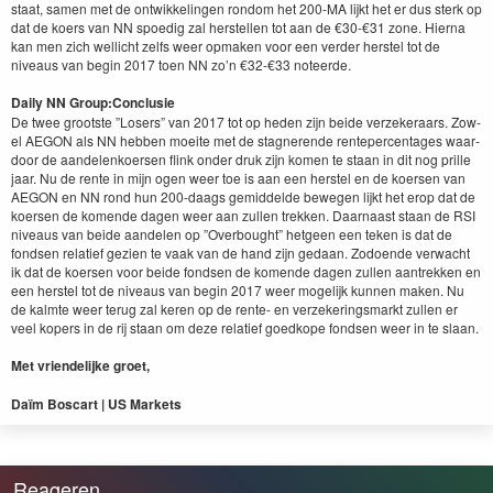
staat, samen met de ontwik­kelin­gen ron­dom het
200
-MA
lijkt het er dus sterk op
dat de koers van
NN
spoedig zal her­stellen tot aan de €
30
-€
31
zone. Hier­na
kan men zich wellicht zelfs weer opmak­en voor een verder her­s­tel tot de
niveaus van begin
2017
toen
NN
zo’n €
32
-€
33
noteerde.
Dai­ly
NN
Group:
Con­clusie
De twee groot­ste
”
Losers” van
2017
tot op heden zijn bei­de verzek­er­aars. Zow­
el
AEGON
als
NN
hebben moeite met de stag­nerende rente­per­cent­ages waar­
door de aan­de­lenko­ersen flink onder druk zijn komen te staan in dit nog prille
jaar. Nu de rente in mijn ogen weer toe is aan een her­s­tel en de koersen van
AEGON
en
NN
rond hun
200
-daags gemid­delde bewe­gen lijkt het erop dat de
koersen de komende dagen weer aan zullen trekken. Daar­naast staan de
RSI
niveaus van bei­de aan­de­len op
”
Over­bought” het­geen een teken is dat de
fond­sen relatief gezien te vaak van de hand zijn gedaan. Zodoende verwacht
ik dat de koersen voor bei­de fond­sen de komende dagen zullen aantrekken en
een her­s­tel tot de niveaus van begin
2017
weer mogelijk kun­nen mak­en. Nu
de kalmte weer terug zal keren op de rente- en verzek­er­ings­markt zullen er
veel kop­ers in de rij staan om deze relatief goed­kope fond­sen weer in te slaan.
Met vrien­delijke groet,
Daïm Boscart |
US
Markets
Reageren