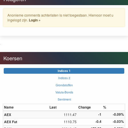
Anonieme comments achterlaten is niet toegestaan. Hiervoor moet u
ingelogd zijn.
Login »
Koersen
Indices 1
Indices 2
Grondstoffen
Valuta-Bonds
Sentiment
Name
Last
Change
%
-1
-0.09%
AEX
1111.47
-0.4
-0.03%
AEX Fut
1110.75