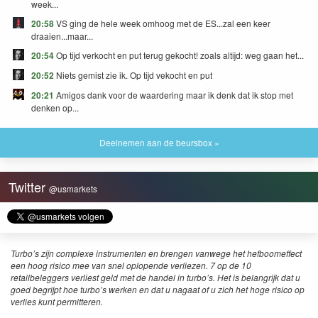
week...
20:58
VS ging de hele week omhoog met de ES...zal een keer
draaien...maar...
20:54
Op tijd verkocht en put terug gekocht! zoals altijd: weg gaan het...
20:52
Niets gemist zie ik. Op tijd vekocht en put
20:21
Amigos dank voor de waardering maar ik denk dat ik stop met
denken op...
Deelnemen aan de beursbox »
Twitter
@usmarkets
Turbo’s zijn complexe instrumenten en brengen vanwege het hefboomeffect
een hoog risico mee van snel oplopende verliezen. 7 op de 10
retailbeleggers verliest geld met de handel in turbo’s. Het is belangrijk dat u
goed begrijpt hoe turbo’s werken en dat u nagaat of u zich het hoge risico op
verlies kunt permitteren.