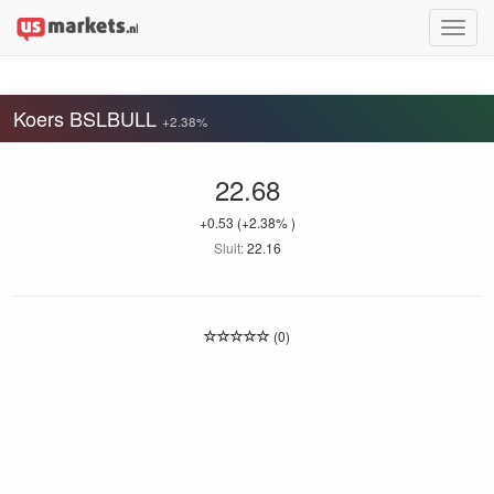
Toggle
naviga
Koers BSLBULL
+2.38%
22.68
+0.53
(+2.38% )
Sluit:
22.16
(0)