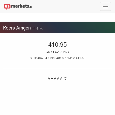
Toggle
naviga
Koers Amgen
+1.51%
410.95
+6.11
(+1.51% )
Sluit:
404.84
/ Min:
401.07
/ Max:
411.60
(0)