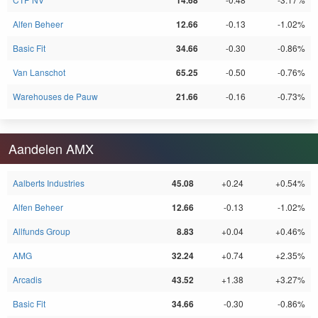
14.68
Alfen Beheer
12.66
-0.13
-1.02%
Basic Fit
34.66
-0.30
-0.86%
Van Lanschot
65.25
-0.50
-0.76%
Warehouses de Pauw
21.66
-0.16
-0.73%
Aandelen AMX
Aalberts Industries
45.08
+0.24
+0.54%
Alfen Beheer
12.66
-0.13
-1.02%
Allfunds Group
8.83
+0.04
+0.46%
AMG
32.24
+0.74
+2.35%
Arcadis
43.52
+1.38
+3.27%
Basic Fit
34.66
-0.30
-0.86%