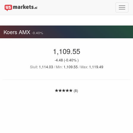
Toggle
naviga
Koers AMX
-0.40%
1,109.55
-4.48
(-0.40% )
Sluit:
1,114.03
/ Min:
1,109.55
/ Max:
1,119.49
(8)