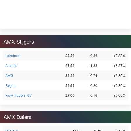
AMX Stijgers
Lakefront
23.34
+0.86
+3.83%
Arcadis
43.52
+1.38
+3.27%
AMG
32.24
+0.74
+2.35%
Fagron
22.55
+0.20
+0.89%
Flow Traders NV
27.00
+0.16
+0.60%
AMX Dalers
CTP NV
-0.48
-3.17%