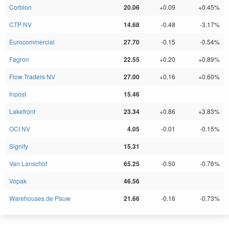
Corbion
20.06
+0.09
+0.45%
CTP NV
14.68
-0.48
-3.17%
Eurocommercial
27.70
-0.15
-0.54%
Fagron
22.55
+0.20
+0.89%
Flow Traders NV
27.00
+0.16
+0.60%
Inpost
15.46
Lakefront
23.34
+0.86
+3.83%
OCI NV
4.05
-0.01
-0.15%
Signify
15.31
Van Lanschot
65.25
-0.50
-0.76%
Vopak
46.56
Warehouses de Pauw
21.66
-0.16
-0.73%