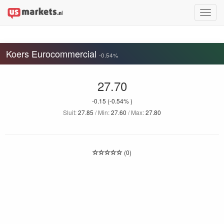
Toggle
naviga
Koers Eurocommercial
-0.54%
27.70
-0.15
(-0.54% )
Sluit:
27.85
/ Min:
27.60
/ Max:
27.80
(0)