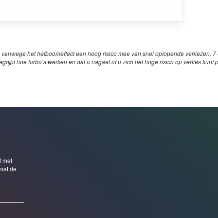
 vanwege het hefboomeffect een hoog risico mee van snel oplopende verliezen. 7 o
egrijpt hoe turbo’s werken en dat u nagaat of u zich het hoge risico op verlies kunt 
f met
met de