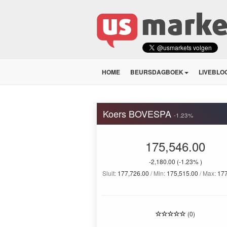
HOME
BEURSDAGBOEK
LIVEBLO
Koers BOVESPA
-1.23%
175,546.00
-2,180.00
(-1.23% )
Sluit:
177,726.00
/ Min:
175,515.00
/ Max:
177
(0)