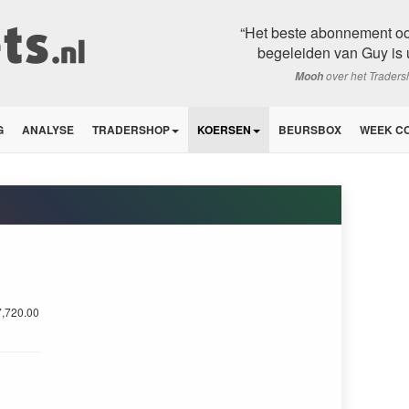
“Het beste abonnement ooi
begeleiden van Guy is ui
over het Trader
Mooh
G
ANALYSE
TRADERSHOP
KOERSEN
BEURSBOX
WEEK C
,720.00