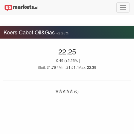
Toggle
naviga
Koers Cabot Oil&Gas
+2.25%
22.25
+0.49
(+2.25% )
Sluit:
21.76
/ Min:
21.51
/ Max:
22.39
(0)