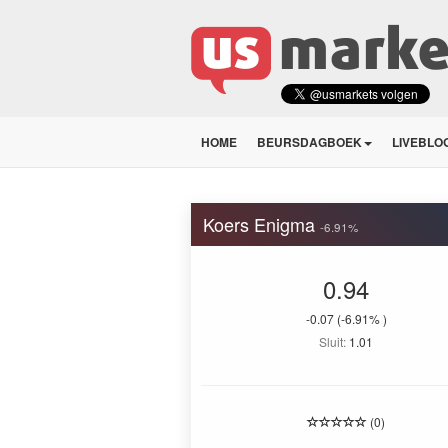
HOME
BEURSDAGBOEK
LIVEBLO
Koers Enigma
-6.91%
0.94
-0.07
(-6.91% )
Sluit:
1.01
(0)