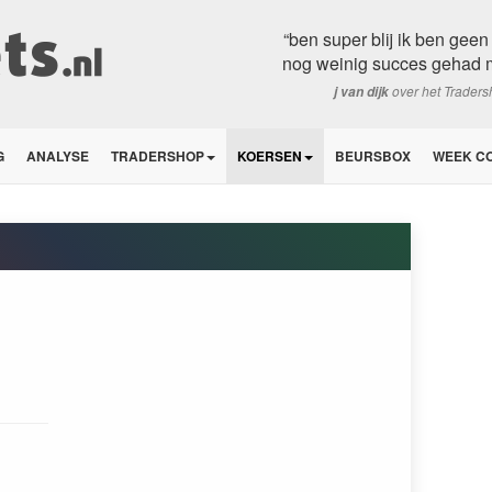
“ben super blij ik ben gee
nog weinig succes gehad ma
over het Trader
j van dijk
G
ANALYSE
TRADERSHOP
KOERSEN
BEURSBOX
WEEK C