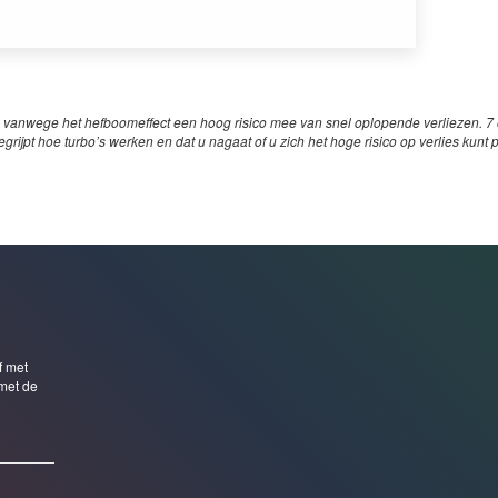
 vanwege het hefboomeffect een hoog risico mee van snel oplopende verliezen. 7 o
egrijpt hoe turbo’s werken en dat u nagaat of u zich het hoge risico op verlies kunt 
f met
met de