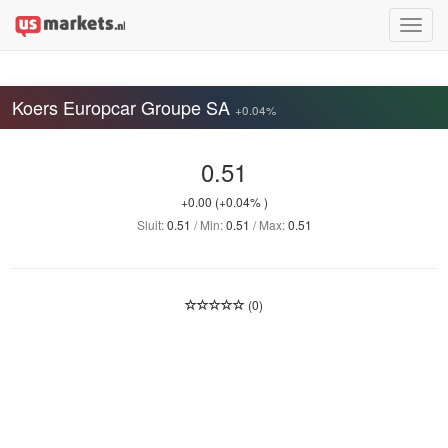
Toggle
naviga
Koers Europcar Groupe SA
+0.04%
0.51
+0.00
(+0.04% )
Sluit:
0.51
/ Min:
0.51
/ Max:
0.51
(0)