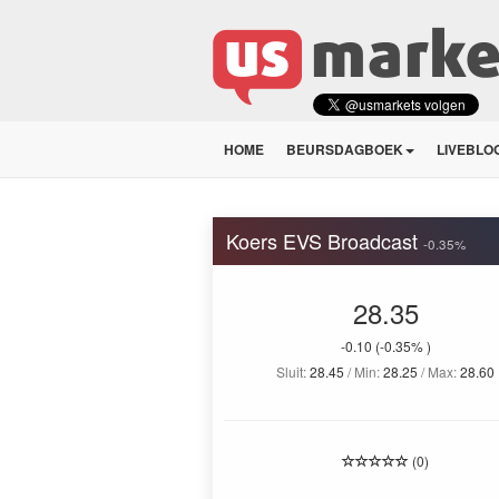
HOME
BEURSDAGBOEK
LIVEBLO
Koers EVS Broadcast
-0.35%
28.35
-0.10
(-0.35% )
Sluit:
28.45
/ Min:
28.25
/ Max:
28.60
(0)