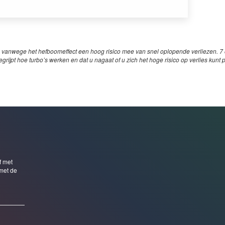
 vanwege het hefboomeffect een hoog risico mee van snel oplopende verliezen. 7 o
egrijpt hoe turbo’s werken en dat u nagaat of u zich het hoge risico op verlies kunt 
f met
met de