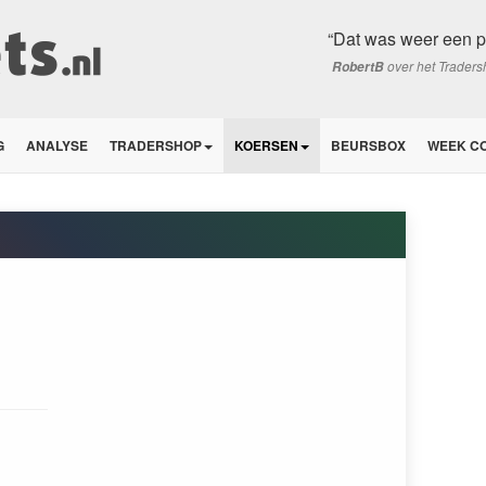
“Dat was weer een p
over het Trader
RobertB
G
ANALYSE
TRADERSHOP
KOERSEN
BEURSBOX
WEEK C