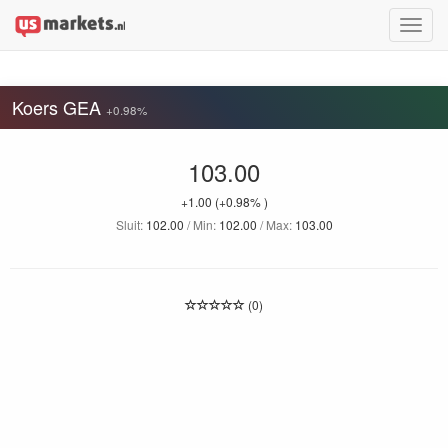
Toggle
naviga
Koers GEA
+0.98%
103.00
+1.00
(+0.98% )
Sluit:
102.00
/ Min:
102.00
/ Max:
103.00
(0)