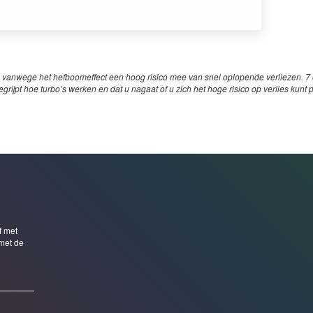
 vanwege het hefboomeffect een hoog risico mee van snel oplopende verliezen. 7 o
egrijpt hoe turbo’s werken en dat u nagaat of u zich het hoge risico op verlies kunt 
f met
met de