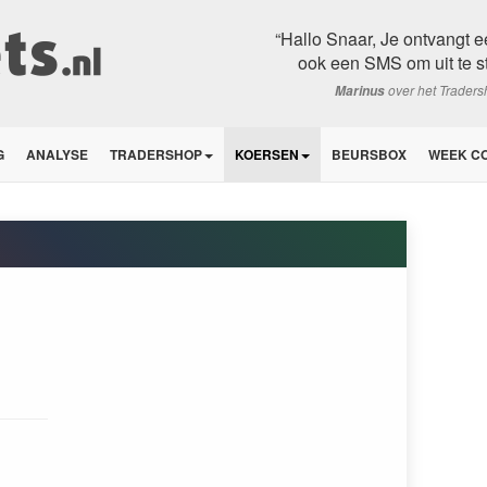
“Hallo Snaar, Je ontvangt 
ook een SMS om uit te sta
over het Trader
Marinus
G
ANALYSE
TRADERSHOP
KOERSEN
BEURSBOX
WEEK C