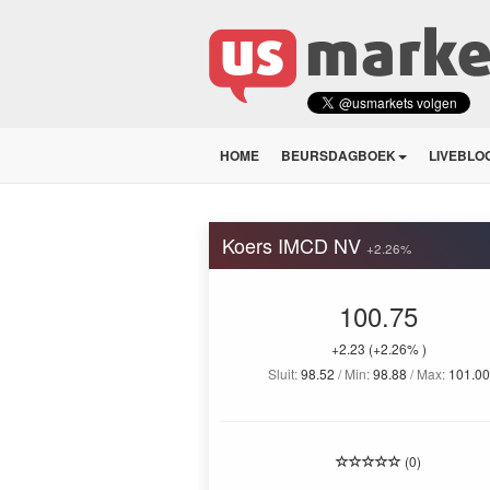
HOME
BEURSDAGBOEK
LIVEBLO
Koers IMCD NV
+2.26%
100.75
+2.23
(+2.26% )
Sluit:
98.52
/ Min:
98.88
/ Max:
101.00
(0)