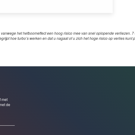
 vanwege het hefboomeffect een hoog risico mee van snel oplopende verliezen. 7 o
egrijpt hoe turbo’s werken en dat u nagaat of u zich het hoge risico op verlies kunt 
f met
met de