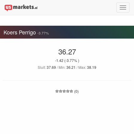
Toggle
naviga
Koers Perrigo
-3.77%
36.27
-1.42
(-3.77% )
Sluit:
37.69
/ Min:
36.21
/ Max:
38.19
(0)