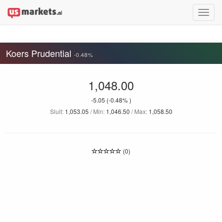
Toggle
naviga
Koers Prudential
-0.48%
1,048.00
-5.05
(-0.48% )
Sluit:
1,053.05
/ Min:
1,046.50
/ Max:
1,058.50
(0)