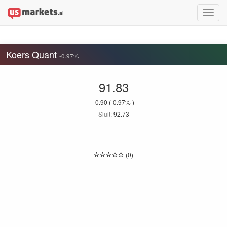
Toggle
naviga
Koers Quant
-0.97%
91.83
-0.90
(-0.97% )
Sluit:
92.73
(0)