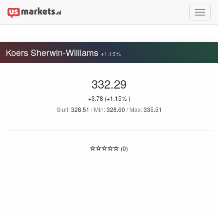
Toggle
naviga
Koers Sherwin-Williams
+1.15%
332.29
+3.78
(+1.15% )
Sluit:
328.51
/ Min:
328.60
/ Max:
335.51
(0)