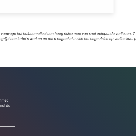
 vanwege het hefboomeffect een hoog risico mee van snel oplopende verliezen. 7 o
egrijpt hoe turbo’s werken en dat u nagaat of u zich het hoge risico op verlies kunt 
f met
met de