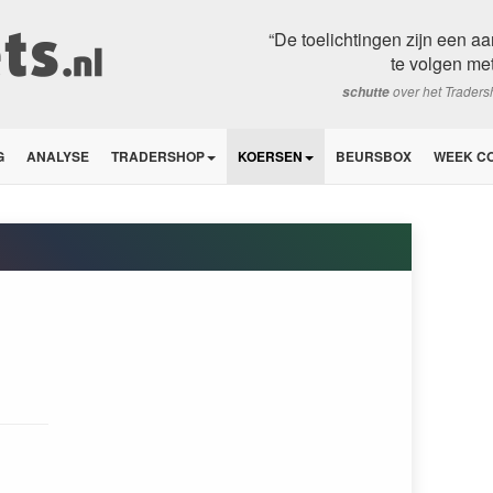
“De toelichtingen zijn een aan
te volgen met 
over het Trader
schutte
G
ANALYSE
TRADERSHOP
KOERSEN
BEURSBOX
WEEK C