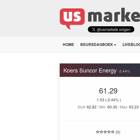
HOME
BEURSDAGBOEK
LIVEBLO
Koers Suncor Energy
-2.44%
61.29
-1.53
(-2.44% )
Sluit:
62.82
/ Min:
60.30
/ Max:
63.23
(0)