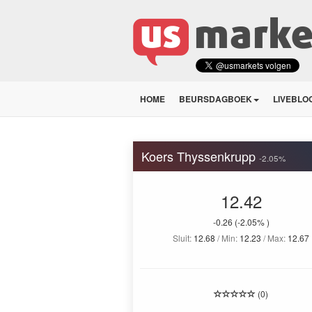
HOME
BEURSDAGBOEK
LIVEBLO
Koers Thyssenkrupp
-2.05%
12.42
-0.26
(-2.05% )
Sluit:
12.68
/ Min:
12.23
/ Max:
12.67
(0)