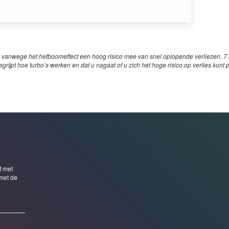
 vanwege het hefboomeffect een hoog risico mee van snel oplopende verliezen. 7 o
egrijpt hoe turbo’s werken en dat u nagaat of u zich het hoge risico op verlies kunt 
f met
met de